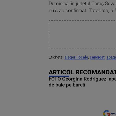
Duminică, în judeţul Caraş-Seve
nu s-au confirmat. Totodată, a 
Etichete:
alegeri locale
,
candidat
,
șpag
ARTICOL RECOMANDAT
FOTO Georgina Rodriguez, apariț
de baie pe barcă
ADA