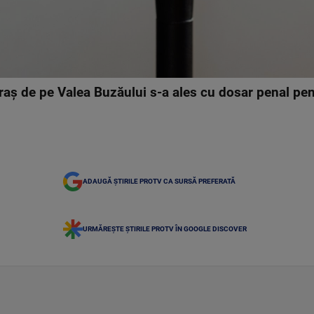
raş de pe Valea Buzăului s-a ales cu dosar penal pe
ADAUGĂ ȘTIRILE PROTV CA SURSĂ PREFERATĂ
URMĂREȘTE ȘTIRILE PROTV ÎN GOOGLE DISCOVER