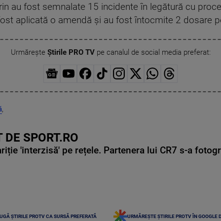
rin au fost semnalate 15 incidente în legătură cu proce
fost aplicată o amendă şi au fost întocmite 2 dosare p
Urmărește
Știrile PRO TV
pe canalul de social media preferat:
ă
,
 DE SPORT.RO
ie 'interzisă' pe rețele. Partenera lui CR7 s-a fotog
UGĂ ȘTIRILE PROTV CA SURSĂ PREFERATĂ
URMĂREȘTE ȘTIRILE PROTV ÎN GOOGLE 