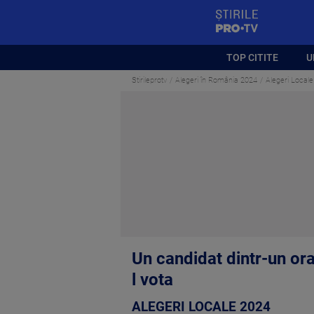
StirilePROTV
TOP CITITE
U
Stirileprotv
Alegeri în România 2024
Alegeri Locale
Un candidat dintr-un oraş
l vota
ALEGERI LOCALE 2024