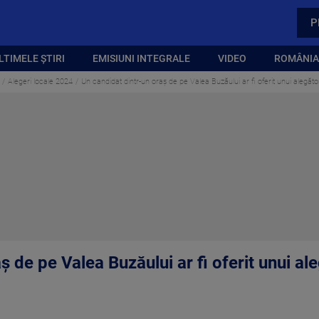
P
LTIMELE ȘTIRI
EMISIUNI INTEGRALE
VIDEO
ROMÂNIA,
Alegeri locale 2024
Un candidat dintr-un oraş de pe Valea Buzăului ar fi oferit unui alegător
 de pe Valea Buzăului ar fi oferit unui ale