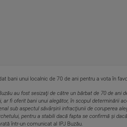
dat bani unui localnic de 70 de ani pentru a vota în fav
in Buzău au fost sesizaţi de către un bărbat de 70 de ani d
, ar fi oferit bani unui alegător, în scopul determinării a
al sub aspectul săvârşirii infracţiunii de coruperea alegăt
chetului, pentru a stabili dacă fapta se confirmă şi dac
rată într-un comunicat al IPJ Buzău.