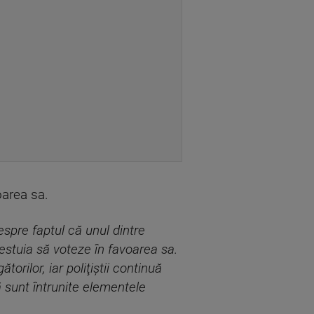
oarea sa.
espre faptul că unul dintre
cestuia să voteze în favoarea sa.
orilor, iar poliţiştii continuă
ă sunt întrunite elementele