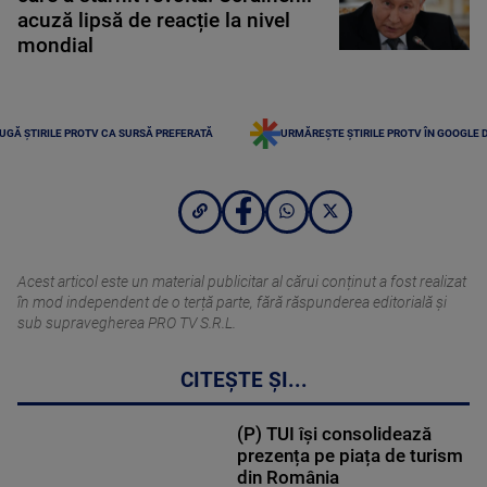
acuză lipsă de reacție la nivel
mondial
UGĂ ȘTIRILE PROTV CA SURSĂ PREFERATĂ
URMĂREȘTE ȘTIRILE PROTV ÎN GOOGLE 
Acest articol este un material publicitar al cărui conținut a fost realizat
în mod independent de o terță parte, fără răspunderea editorială şi
sub supravegherea PRO TV S.R.L.
CITEȘTE ȘI...
(P) TUI își consolidează
prezența pe piața de turism
din România