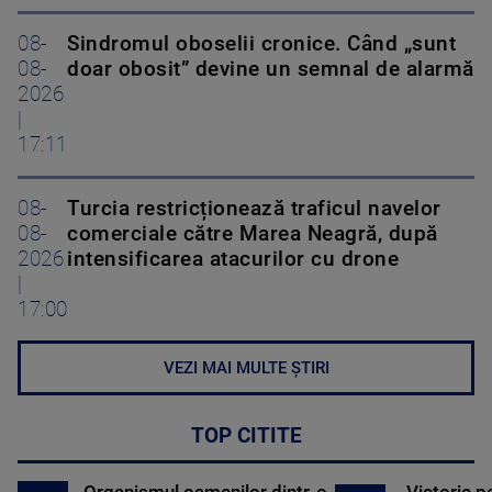
08-
Sindromul oboselii cronice. Când „sunt
08-
doar obosit” devine un semnal de alarmă
2026
|
17:11
08-
Turcia restricționează traficul navelor
08-
comerciale către Marea Neagră, după
2026
intensificarea atacurilor cu drone
|
17:00
VEZI MAI MULTE ȘTIRI
TOP CITITE