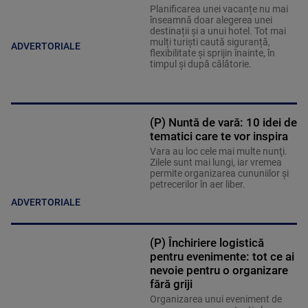
Planificarea unei vacanțe nu mai
înseamnă doar alegerea unei
destinații și a unui hotel. Tot mai
mulți turiști caută siguranță,
ADVERTORIALE
flexibilitate și sprijin înainte, în
timpul și după călătorie.
(P) Nuntă de vară: 10 idei de
tematici care te vor inspira
Vara au loc cele mai multe nunţi.
Zilele sunt mai lungi, iar vremea
permite organizarea cununiilor şi
petrecerilor în aer liber.
ADVERTORIALE
(P) Închiriere logistică
pentru evenimente: tot ce ai
nevoie pentru o organizare
fără griji
Organizarea unui eveniment de