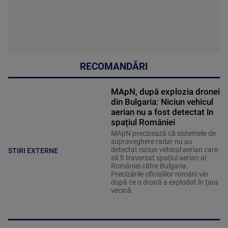
RECOMANDĂRI
MApN, după explozia dronei
din Bulgaria: Niciun vehicul
aerian nu a fost detectat în
spațiul României
MApN precizează că sistemele de
supraveghere radar nu au
detectat niciun vehicul aerian care
STIRI EXTERNE
să fi traversat spațiul aerian al
României către Bulgaria.
Precizările oficialilor români vin
după ce o dronă a explodat în țara
vecină.