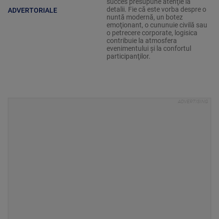
succes presupune atenţie la
detalii. Fie că este vorba despre o
ADVERTORIALE
nuntă modernă, un botez
emoţionant, o cununuie civilă sau
o petrecere corporate, logisica
contribuie la atmosfera
evenimentului şi la confortul
participanţilor.