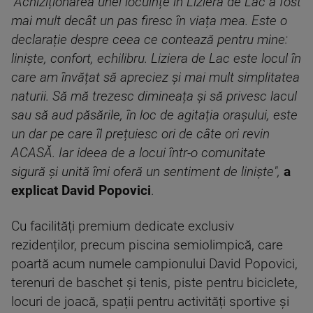
"Achiziționarea unei locuințe în Liziera de Lac a fost
mai mult decât un pas firesc în viața mea. Este o
declarație despre ceea ce contează pentru mine:
liniște, confort, echilibru. Liziera de Lac este locul în
care am învățat să apreciez și mai mult simplitatea
naturii. Să mă trezesc dimineața și să privesc lacul
sau să aud păsările, în loc de agitația orașului, este
un dar pe care îl prețuiesc ori de câte ori revin
ACASĂ. Iar ideea de a locui într-o comunitate
sigură și unită îmi oferă un sentiment de liniște",
a
explicat
David Popovici
.
Cu facilități premium dedicate exclusiv
rezidenților, precum piscina semiolimpică, care
poartă acum numele campionului David Popovici,
terenuri de baschet și tenis, piste pentru biciclete,
locuri de joacă, spații pentru activități sportive și