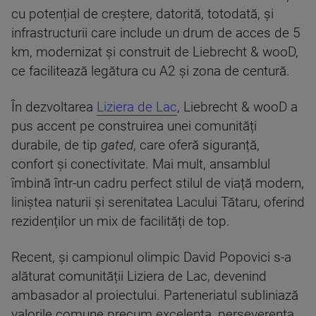
cu potențial de creștere, datorită, totodată, și
infrastructurii care include un drum de acces de 5
km, modernizat și construit de Liebrecht & wooD,
ce facilitează legătura cu A2 și zona de centură.
În dezvoltarea
Liziera de Lac
, Liebrecht & wooD a
pus accent pe construirea unei comunități
durabile, de tip
gated
, care oferă siguranță,
confort și conectivitate. Mai mult, ansamblul
îmbină într-un cadru perfect stilul de viață modern,
liniștea naturii și serenitatea Lacului Tătaru, oferind
rezidenților un mix de facilități de top.
Recent, și campionul olimpic David Popovici s-a
alăturat comunității Liziera de Lac, devenind
ambasador al proiectului. Parteneriatul subliniază
valorile comune precum excelența, perseverența,