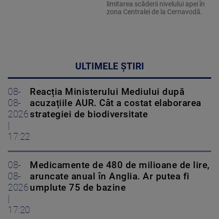
limitarea scăderii nivelului apei în
zona Centralei de la Cernavodă.
ULTIMELE ȘTIRI
08-
Reacția Ministerului Mediului după
08-
acuzațiile AUR. Cât a costat elaborarea
2026
strategiei de biodiversitate
|
17:22
08-
Medicamente de 480 de milioane de lire,
08-
aruncate anual în Anglia. Ar putea fi
2026
umplute 75 de bazine
|
17:20