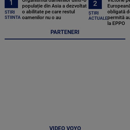
Organismul oamenilor dintr-o
Victorie p
1
2
populație din Asia a dezvoltat
Europeană
o abilitate pe care restul
obligată d
STIRI
ȘTIRI
oamenilor nu o au
permită au
STIINTA
ACTUALE
la EPPO
PARTENERI
VIDEO VOYO