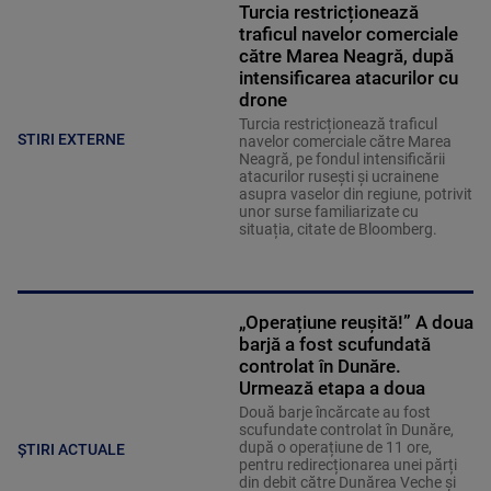
Turcia restricționează
traficul navelor comerciale
către Marea Neagră, după
intensificarea atacurilor cu
drone
Turcia restricționează traficul
STIRI EXTERNE
navelor comerciale către Marea
Neagră, pe fondul intensificării
atacurilor rusești și ucrainene
asupra vaselor din regiune, potrivit
unor surse familiarizate cu
situația, citate de Bloomberg.
„Operațiune reușită!” A doua
barjă a fost scufundată
controlat în Dunăre.
Urmează etapa a doua
Două barje încărcate au fost
scufundate controlat în Dunăre,
după o operațiune de 11 ore,
ȘTIRI ACTUALE
pentru redirecționarea unei părți
din debit către Dunărea Veche și