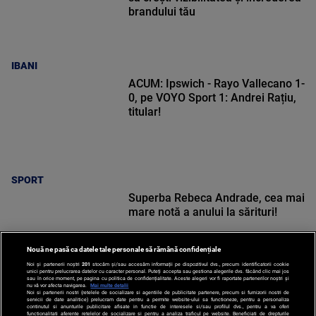
brandului tău
IBANI
ACUM: Ipswich - Rayo Vallecano 1-
0, pe VOYO Sport 1: Andrei Rațiu,
titular!
SPORT
Superba Rebeca Andrade, cea mai
mare notă a anului la sărituri!
Nouă ne pasă ca datele tale personale să rămână confidențiale
Noi și partenerii noștri
201
stocăm și/sau accesăm informații pe dispozitivul dvs., precum identificatorii cookie
unici pentru prelucrarea datelor cu caracter personal. Puteți accepta sau gestiona alegerile dvs. făcând clic mai jos
sau în orice moment, pe pagina cu politica de confidențialitate. Aceste alegeri vor fi raportate partenerilor noștri și
nu vă vor afecta navigarea.
Mai multe detalii
SPORT
Noi si partenerii nostri (retelele de socializare si agentiile de publicitate partenere, precum si furnizorii nostri de
servicii de date analitice) prelucram date pentru a permite website-ului sa functioneze, pentru a personaliza
continutul si anunturile publicitare afisate in functie de interesele si/sau profilul dvs., pentru a va oferi
functionalitati aferente retelelor de socializare si pentru a analiza traficul pe website. Beneficiati de drepturile