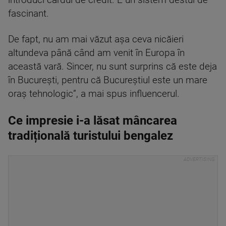
introduci cardul de credit. E un sistem destul de
fascinant.
De fapt, nu am mai văzut așa ceva nicăieri
altundeva până când am venit în Europa în
această vară. Sincer, nu sunt surprins că este deja
în București, pentru că Bucureștiul este un mare
oraș tehnologic”, a mai spus influencerul.
Ce impresie i-a lăsat mâncarea
tradițională turistului bengalez