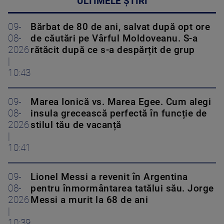
ULTIMELE ȘTIRI
09-
Bărbat de 80 de ani, salvat după opt ore
08-
de căutări pe Vârful Moldoveanu. S-a
2026
rătăcit după ce s-a despărțit de grup
|
10:43
09-
Marea Ionică vs. Marea Egee. Cum alegi
08-
insula grecească perfectă în funcție de
2026
stilul tău de vacanță
|
10:41
09-
Lionel Messi a revenit în Argentina
08-
pentru înmormântarea tatălui său. Jorge
2026
Messi a murit la 68 de ani
|
10:39