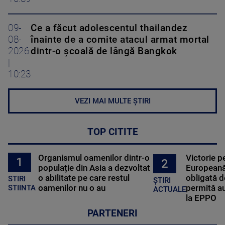
09-
Ce a făcut adolescentul thailandez
08-
înainte de a comite atacul armat mortal
2026
dintr-o școală de lângă Bangkok
|
10:23
VEZI MAI MULTE ȘTIRI
TOP CITITE
Organismul oamenilor dintr-o
Victorie p
1
2
populație din Asia a dezvoltat
Europeană
o abilitate pe care restul
obligată d
STIRI
ȘTIRI
oamenilor nu o au
permită au
STIINTA
ACTUALE
la EPPO
PARTENERI