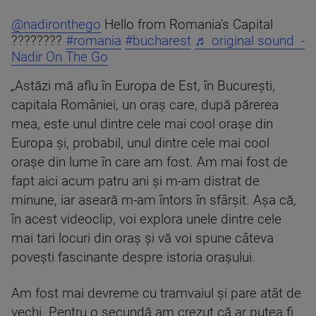
@nadironthego
Hello from Romania's Capital
????????
#romania
#bucharest
♬ original sound -
Nadir On The Go
„
Astăzi mă aflu în Europa de Est, în București,
capitala României, un oraș care, după părerea
mea, este unul dintre cele mai cool orașe din
Europa și, probabil, unul dintre cele mai cool
orașe din lume în care am fost. Am mai fost de
fapt aici acum patru ani și m-am distrat de
minune, iar aseară m-am întors în sfârșit. Așa că,
în acest videoclip, voi explora unele dintre cele
mai tari locuri din oraș și vă voi spune câteva
povești fascinante despre istoria orașului.
Am fost mai devreme cu tramvaiul și pare atât de
vechi. Pentru o secundă am crezut că ar putea fi