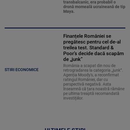
transbalcanic, era probabil o
dronă momeală ucraineană de tip
Maya.
Finanțele României se
pregătesc pentru cel de-al
treilea test. Standard &
Poor’s decide dacă scapăm
de „junk”
România a scapat din nou de
STIRI ECONOMICE
retrogradarea la categoria „junk”.
Agenția Moody's, a reconfirmat
ratingul României, dar cu
perspectivă negativă. Asta
înseamnă că țara noastră rămâne
pe ultima treaptă recomandată
investițiilor.