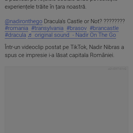
experiențele trăite în țara noastră.
@nadironthego
Dracula's Castle or Not? ????????
#romania
#transylvania
#brasov
#brancastle
#dracula
♬ original sound - Nadir On The Go
Într-un videoclip postat pe TikTok, Nadir Nibras a
spus ce impresie i-a lăsat capitala României.