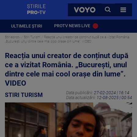
StirilePROTV
CAUTA
VOYO
TOATE 
PROTV NEWS LIVE
ULTIMELE ȘTIRI
Stirileprotv
Stiri Turism
Reacția unui creator de conținut după ce a vizitat România.
„București, unul dintre cele mai cool orașe din lume”. VIDEO
Reacția unui creator de conținut după
ce a vizitat România. „București, unul
dintre cele mai cool orașe din lume”.
VIDEO
Data publicării:
27-02-2024 | 16:14
STIRI TURISM
Data actualizării:
12-08-2025 | 00:54