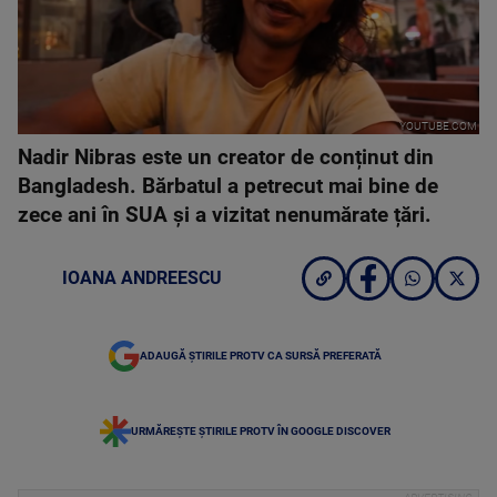
YOUTUBE.COM
Nadir Nibras este un creator de conținut din
Bangladesh. Bărbatul a petrecut mai bine de
zece ani în SUA și a vizitat nenumărate țări.
IOANA ANDREESCU
ADAUGĂ ȘTIRILE PROTV CA SURSĂ PREFERATĂ
URMĂREȘTE ȘTIRILE PROTV ÎN GOOGLE DISCOVER