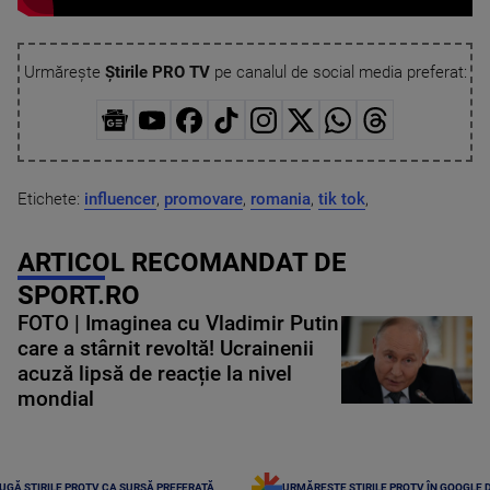
Urmărește
Știrile PRO TV
pe canalul de social media preferat:
Etichete:
influencer
,
promovare
,
romania
,
tik tok
,
ARTICOL RECOMANDAT DE
SPORT.RO
FOTO | Imaginea cu Vladimir Putin
care a stârnit revoltă! Ucrainenii
acuză lipsă de reacție la nivel
mondial
UGĂ ȘTIRILE PROTV CA SURSĂ PREFERATĂ
URMĂREȘTE ȘTIRILE PROTV ÎN GOOGLE 