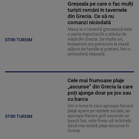
Greșeala pe care o fac mulți
turiști români în tavernele
din Grecia. Ce să nu
comanzi niciodată
Masa la o tavernă grecească este
o parte importantă a stilului de
viață din Grecia. De multe ori,
STIRI TURISM
înseamnă ore petrecute la masă
alături de familie și prieteni, într-o
atmosferă relaxată.
Cele mai frumoase plaje
„ascunse” din Grecia la care
poți ajunge doar pe jos sau
cu barca
Într-o lume în care aproape fiecare
plajă apare pe rețelele sociale, iar
aproape fiecare golf ascunde un
STIRI TURISM
beach bar, este firesc să te întrebi
dacă mai există plaje ascunse în
Grecia.