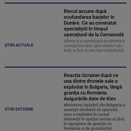
Riscul ascuns după
scufundarea barjelor în
Dunăre. Ce au constatat
specialiștii în timpul
operațiunii de la Cernavodă
Ultima zi a operațiunii de deviere a
ȘTIRI ACTUALE
cursului Dunării, spre vechiul său
braț, a fost și cea mai complicată.
Reacția Ucrainei după ce
una dintre dronele sale a
explodat în Bulgaria, lângă
granița cu România.
Asigurările date de Kiev
Ministerul Apărării din Bulgaria a
STIRI EXTERNE
anunţat sâmbătă că aparatul
care a explodat în cursul
dimineţii în spaţiul aerian al ţării,
în apropiere de graniţa cu
România şi de gazoductul