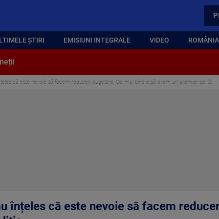
P
LTIMELE ȘTIRI
EMISIUNI INTEGRALE
VIDEO
ROMÂNIA,
neții
nțeles că este nevoie să facem reduceri bugetare. Cel mai bine e să avem un premier politic
au înțeles că este nevoie să facem reducer