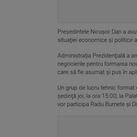
Preşedintele Nicuşor Dan a avut
situaţiei economice şi politice a 
Administraţia Prezidenţială a anu
negocierile pentru formarea noul
care să fie asumat şi pus în apli
Un grup de lucru tehnic format 
şedinţă joi, la ora 15:00, la Pal
vor participa Radu Burnete şi 