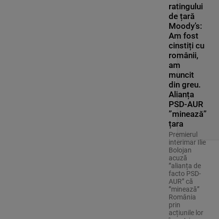
ratingului
de țară
Moody’s:
Am fost
cinstiți cu
românii,
am
muncit
din greu.
Alianța
PSD-AUR
”minează”
țara
Premierul
interimar Ilie
Bolojan
acuză
”alianța de
facto PSD-
AUR” că
”minează”
România
prin
acțiunile lor