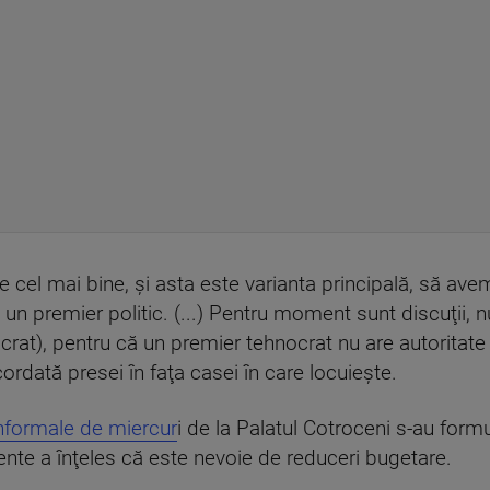
 cel mai bine, şi asta este varianta principală, să av
u un premier politic. (...) Pentru moment sunt discuţii,
crat), pentru că un premier tehnocrat nu are autoritate în
cordată presei în faţa casei în care locuieşte.
informale de miercur
i de la Palatul Cotroceni s-au formu
zente a înţeles că este nevoie de reduceri bugetare.