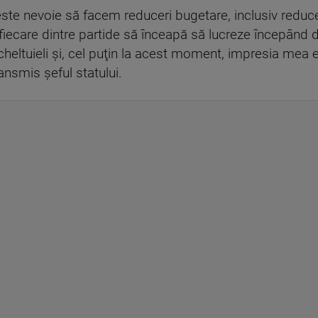
este nevoie să facem reduceri bugetare, inclusiv reduceri
iecare dintre partide să înceapă să lucreze începând d
heltuieli şi, cel puţin la acest moment, impresia mea e
ransmis şeful statului.