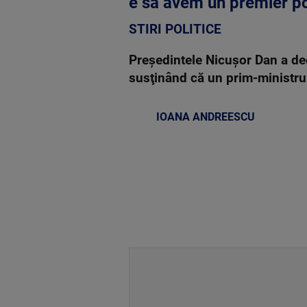
e să avem un premier po
STIRI POLITICE
Preşedintele Nicuşor Dan a decl
susţinând că un prim-ministru t
IOANA ANDREESCU