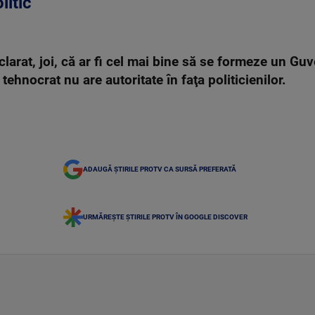
litic
arat, joi, că ar fi cel mai bine să se formeze un Guv
ehnocrat nu are autoritate în faţa politicienilor.
ADAUGĂ ȘTIRILE PROTV CA SURSĂ PREFERATĂ
URMĂREȘTE ȘTIRILE PROTV ÎN GOOGLE DISCOVER