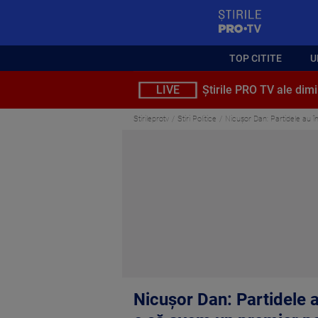
StirilePROTV
TOP CITITE
U
LIVE
Știrile PRO TV ale dimi
Stirileprotv
Stiri Politice
Nicuşor Dan: Partidele au î
Nicuşor Dan: Partidele 