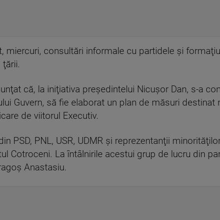
, miercuri, consultări informale cu partidele şi formaţ
ţării.
nţat că, la iniţiativa preşedintelui Nicuşor Dan, s-a con
ui Guvern, să fie elaborat un plan de măsuri destinat re
care de viitorul Executiv.
din PSD, PNL, USR, UDMR şi reprezentanţii minorităţilo
atul Cotroceni. La întâlnirile acestui grup de lucru din p
Dragoş Anastasiu.