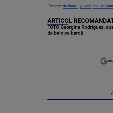
Etichete:
declaratii
,
guvern
,
nicusor dan
ARTICOL RECOMANDAT
FOTO Georgina Rodriguez, apariț
de baie pe barcă
ADA