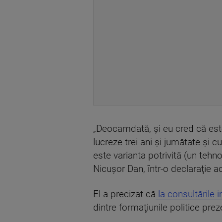
„Deocamdată, şi eu cred că este
lucreze trei ani şi jumătate şi c
este varianta potrivită (un tehno
Nicuşor Dan, într-o declaraţie a
El a precizat că
la consultările 
dintre formaţiunile politice pre