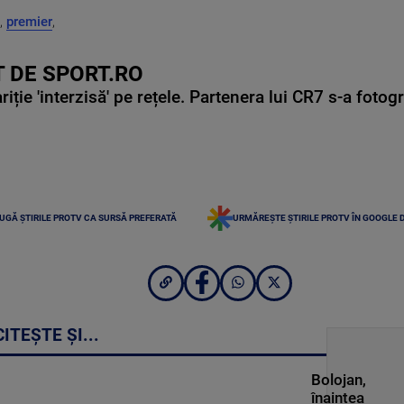
,
premier
,
 DE SPORT.RO
ie 'interzisă' pe rețele. Partenera lui CR7 s-a fotog
UGĂ ȘTIRILE PROTV CA SURSĂ PREFERATĂ
URMĂREȘTE ȘTIRILE PROTV ÎN GOOGLE 
CITEȘTE ȘI...
Bolojan,
înaintea