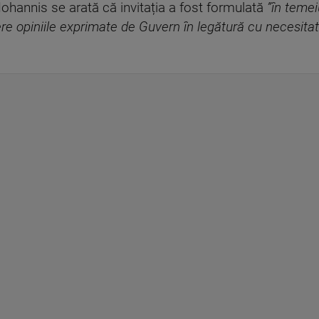
Iohannis se arată că invitația a fost formulată
”în temeiu
re opiniile exprimate de Guvern în legătură cu necesitate