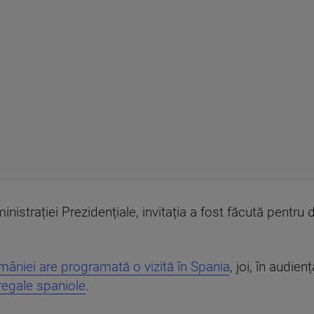
istrației Prezidențiale, invitația a fost făcută pentru
âniei are programată o vizită în Spania
, joi, în audien
 regale spaniole
.