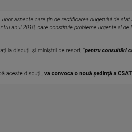
 unor aspecte care țin de rectificarea bugetului de stat al 
entru anul 2018, care constituie probleme urgente și de 
ți la discuții și miniștrii de resort, ”
pentru consultări c
pă aceste discuții,
va convoca o nouă ședință a CSAT