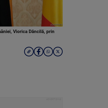
AGERPRES
niei, Viorica Dăncilă, prin