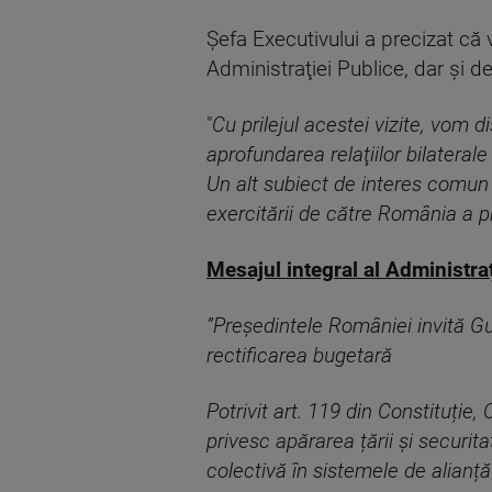
Şefa Executivului a precizat că v
Administraţiei Publice, dar şi de
"
Cu prilejul acestei vizite, vom
aprofundarea relaţiilor bilateral
Un alt subiect de interes comun î
exercitării de către România a p
Mesajul integral al Administraț
”Președintele României invită Guv
rectificarea bugetară
Potrivit art. 119 din Constituție
privesc apărarea țării și securit
colectivă în sistemele de alianță