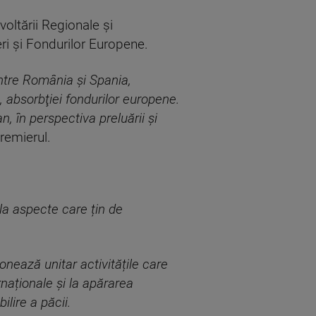
voltării Regionale şi
eri şi Fondurilor Europene.
intre România şi Spania,
e, absorbţiei fondurilor europene.
, în perspectiva preluării şi
premierul.
 la aspecte care țin de
onează unitar activitățile care
rnaționale și la apărarea
lire a păcii.