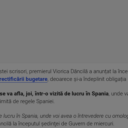
tei scrisori, premierul Viorica Dăncilă a anunțat la înc
rectificării bugetare
, deoarece și-a îndeplinit obligația
se va afla, joi, într-o vizită de lucru în Spania
, unde v
imită de regele Spaniei.
de lucru în Spania, unde voi avea o întrevedere cu omolog
ăncilă la începutul şedinţei de Guvern de miercuri.