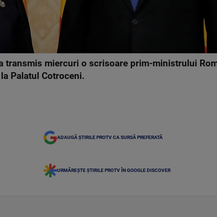
a transmis miercuri o scrisoare prim-ministrului Româ
 la Palatul Cotroceni.
ADAUGĂ ȘTIRILE PROTV CA SURSĂ PREFERATĂ
URMĂREȘTE ȘTIRILE PROTV ÎN GOOGLE DISCOVER