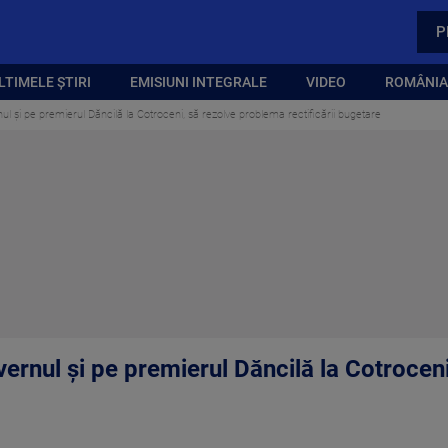
P
LTIMELE ȘTIRI
EMISIUNI INTEGRALE
VIDEO
ROMÂNIA,
ul și pe premierul Dăncilă la Cotroceni, să rezolve problema rectificării bugetare
vernul și pe premierul Dăncilă la Cotrocen