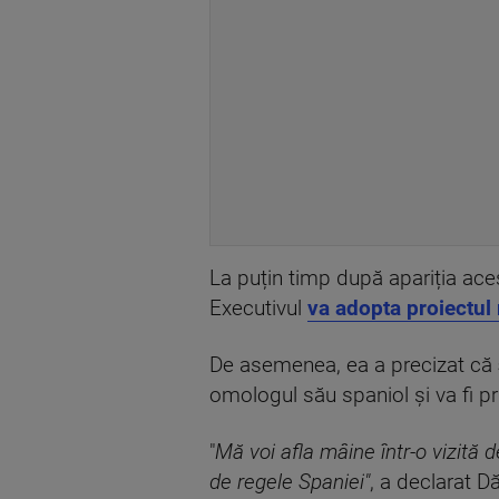
La puțin timp după apariția aces
Executivul
va adopta proiectul 
De asemenea, ea a precizat că
omologul său spaniol şi va fi pr
"
Mă voi afla mâine într-o vizită 
de regele Spaniei"
, a declarat D