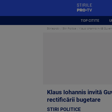
StirilePROTV
TOP CITITE
U
Stirileprotv
Stiri Politice
Klaus Iohannis invită Guvern
Klaus Iohannis invită Gu
rectificării bugetare
STIRI POLITICE