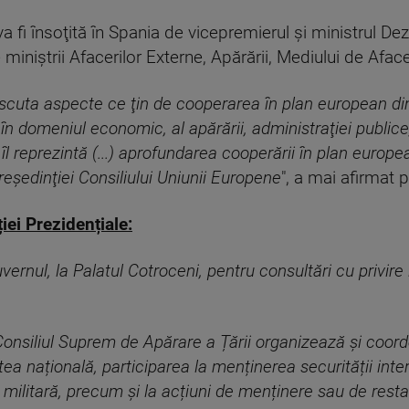
a fi însoţită în Spania de vicepremierul şi ministrul Dez
 miniştrii Afacerilor Externe, Apărării, Mediului de Afac
 discuta aspecte ce ţin de cooperarea în plan european d
e în domeniul economic, al apărării, administraţiei public
l reprezintă (...) aprofundarea cooperării în plan european
reşedinţiei Consiliului Uniunii Europene
", a mai afirmat 
iei Prezidențiale:
ernul, la Palatul Cotroceni, pentru consultări cu privire
, Consiliul Suprem de Apărare a Țării organizează și coord
atea națională, participarea la menținerea securității inte
 militară, precum și la acțiuni de menținere sau de restabi