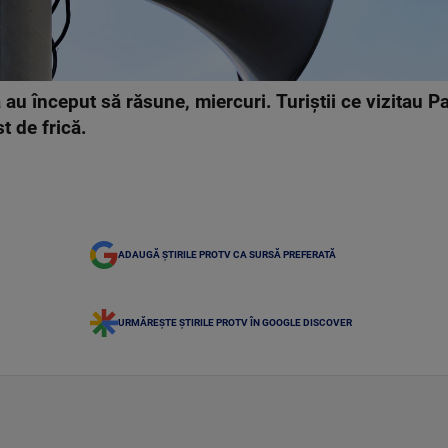
 au început să răsune, miercuri. Turiștii ce vizitau Pa
t de frică.
ADAUGĂ ȘTIRILE PROTV CA SURSĂ PREFERATĂ
URMĂREȘTE ȘTIRILE PROTV ÎN GOOGLE DISCOVER