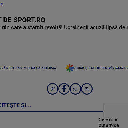
ne
,
 DE SPORT.RO
in care a stârnit revoltă! Ucrainenii acuză lipsă de r
UGĂ ȘTIRILE PROTV CA SURSĂ PREFERATĂ
URMĂREȘTE ȘTIRILE PROTV ÎN GOOGLE 
CITEȘTE ȘI...
Cele mai
puternice