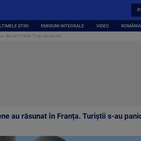
P
LTIMELE ȘTIRI
EMISIUNI INTEGRALE
VIDEO
ROMÂNIA,
au răsunat în Franța. Turiștii s-au panicat
ne au răsunat în Franța. Turiștii s-au pani