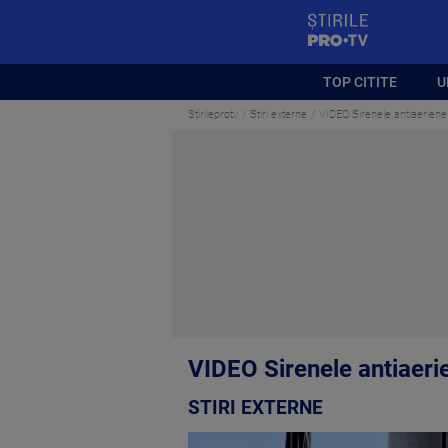
StirilePROTV
TOP CITITE
U
Stirileprotv
Stiri externe
VIDEO Sirenele antiaeriene 
VIDEO Sirenele antiaerie
STIRI EXTERNE