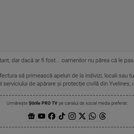
ant, dar dacă ar fi fost... oamenilor nu părea că le pa
ctura să primească apeluri de la indivizi, locali sau tur
ul serviciului de apărare și protecție civilă din Yvelines,
Urmărește
Știrile PRO TV
pe canalul de social media preferat: