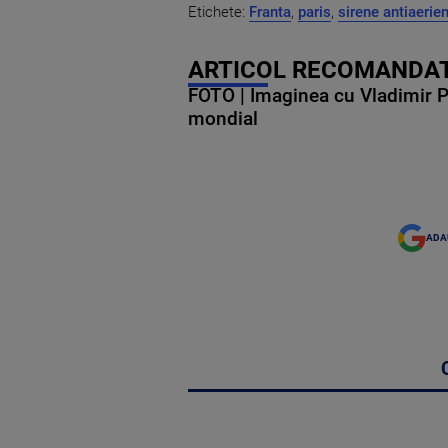
Etichete:
Franta
,
paris
,
sirene antiaerie
ARTICOL RECOMANDAT
FOTO | Imaginea cu Vladimir Put
mondial
ADA