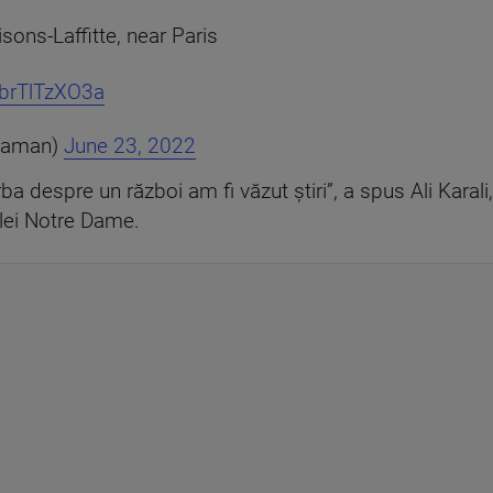
sons-Laffitte, near Paris
/brTlTzXO3a
taman)
June 23, 2022
ba despre un război am fi văzut știri”, a spus Ali Karali,
alei Notre Dame.