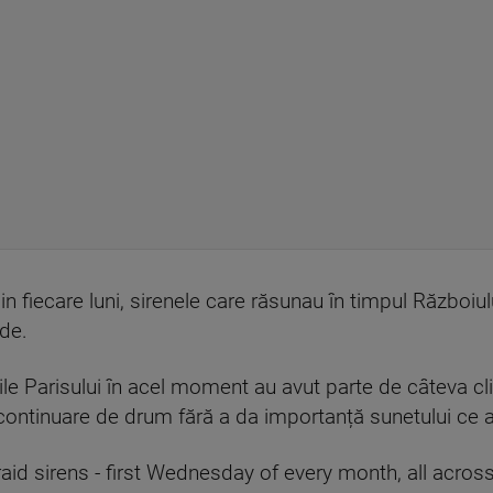
din fiecare luni, sirenele care răsunau în timpul Războiu
de.
răzile Parisului în acel moment au avut parte de câteva c
în continuare de drum fără a da importanță sunetului ce
 raid sirens - first Wednesday of every month, all acros