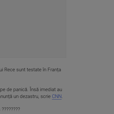
lui Rece sunt testate în Franța
lipe de panică. Însă imediat au
 anunță un dezastru, scrie
CNN
.
s ????????