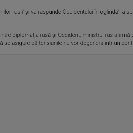
iilor roşii' şi va răspunde Occidentului în oglindă", a s
dintre diplomaţia rusă şi Occident, ministrul rus afirmă
să se asigure că tensiunile nu vor degenera într-un confl