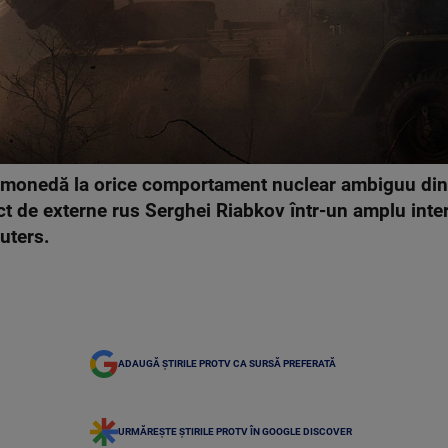
 monedă la orice comportament nuclear ambiguu din 
ct de externe rus Serghei Riabkov într-un amplu inter
uters.
ADAUGĂ ȘTIRILE PROTV CA SURSĂ PREFERATĂ
URMĂREȘTE ȘTIRILE PROTV ÎN GOOGLE DISCOVER