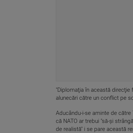
"Diplomaţia în această direcţie 
alunecări către un conflict pe s
Aducându-i-se aminte de către T
că NATO ar trebui "să-şi strângă 
de realistă" i se pare această r