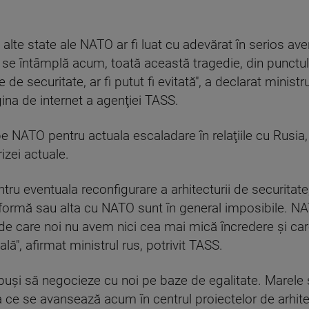
 alte state ale NATO ar fi luat cu adevărat în serios ave
se întâmplă acum, toată această tragedie, din punctul 
de securitate, ar fi putut fi evitată", a declarat ministr
gina de internet a agenţiei TASS.
a pe NATO pentru actuala escaladare în relaţiile cu Rusia
izei actuale.
ntru eventuala reconfigurare a arhitecturii de securitate
-o formă sau alta cu NATO sunt în general imposibile. N
 de care noi nu avem nici cea mai mică încredere şi c
ală", afirmat ministrul rus, potrivit TASS.
puşi să negocieze cu noi pe baze de egalitate. Marele 
a ce se avansează acum în centrul proiectelor de arhit