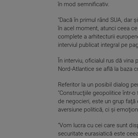
în mod semnificativ.
"Dacă în primul rând SUA, dar şi
în acel moment, atunci ceea ce 
complete a arhitecturii europene 
interviul publicat integral pe pa
În interviu, oficialul rus dă vin
Nord-Atlantice se află la baza cr
Referitor la un posibil dialog pe
"Construcţiile geopolitice într
de negocieri, este un grup faţă
aversiune politică, ci şi emoţion
"Vom lucra cu cei care sunt dis
securitate eurasiatică este cee