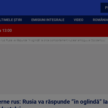
P
LTIMELE ȘTIRI
EMISIUNI INTEGRALE
VIDEO
ROMÂNIA,
a 13:00
ne rus: Rusia va răspunde ”în oglindă” la orice comportament nuclear ambiguu al Occidentului
terne rus: Rusia va răspunde ”în oglindă” 