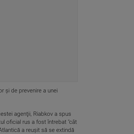
r şi de prevenire a unei
cestei agenţii, Riabkov a spus
l oficial rus a fost întrebat "cât
tlantică a reuşit să se extindă