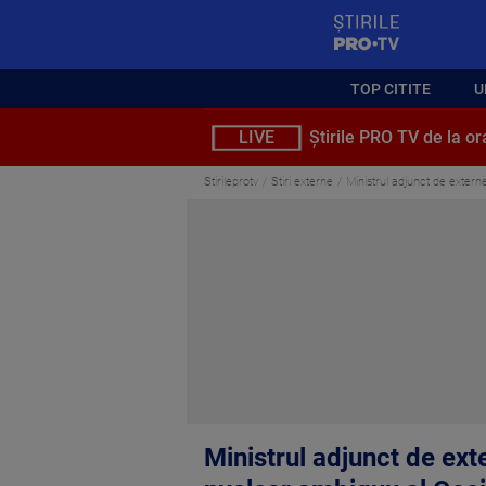
StirilePROTV
TOP CITITE
U
LIVE
Știrile PRO TV de la or
Stirileprotv
Stiri externe
Ministrul adjunct de exter
Ministrul adjunct de ex