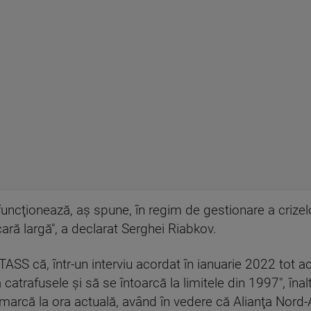
funcţionează, aş spune, în regim de gestionare a crizelo
cară largă", a declarat Serghei Riabkov.
ASS că, într-un interviu acordat în ianuarie 2022 tot a
catrafusele şi să se întoarcă la limitele din 1997", înaltu
emarcă la ora actuală, având în vedere că Alianţa Nord-A