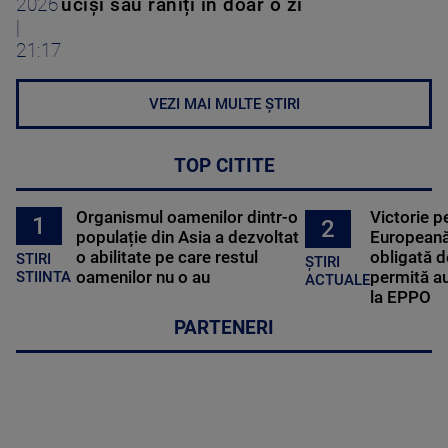
2026
uciși sau răniți în doar o zi
|
21:17
VEZI MAI MULTE ȘTIRI
TOP CITITE
Organismul oamenilor dintr-o
Victorie p
1
2
populație din Asia a dezvoltat
Europeană
o abilitate pe care restul
obligată d
STIRI
ȘTIRI
oamenilor nu o au
permită au
STIINTA
ACTUALE
la EPPO
PARTENERI