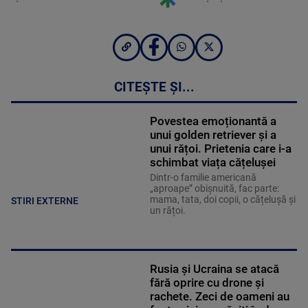
CITEȘTE ȘI...
Povestea emoționantă a
unui golden retriever și a
unui rățoi. Prietenia care i-a
schimbat viața cățelușei
Dintr-o familie americană
„aproape” obișnuită, fac parte:
mama, tata, doi copii, o cățelușă și
STIRI EXTERNE
un rățoi.
Rusia și Ucraina se atacă
fără oprire cu drone și
rachete. Zeci de oameni au