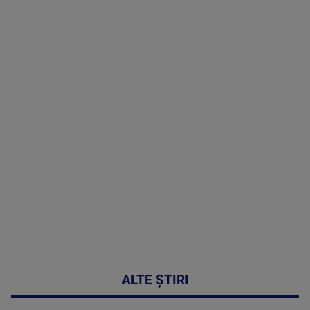
TV # 19.00 -
09 August
2026
MAI
MULTE
DETALII
31:15
ALTE ȘTIRI