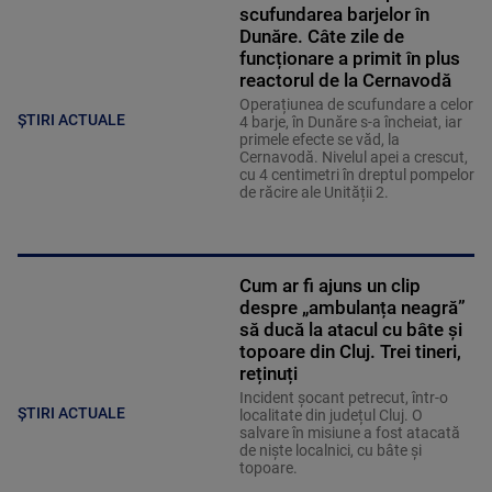
scufundarea barjelor în
Dunăre. Câte zile de
funcționare a primit în plus
reactorul de la Cernavodă
Operațiunea de scufundare a celor
ȘTIRI ACTUALE
4 barje, în Dunăre s-a încheiat, iar
primele efecte se văd, la
Cernavodă. Nivelul apei a crescut,
cu 4 centimetri în dreptul pompelor
de răcire ale Unității 2.
Cum ar fi ajuns un clip
despre „ambulanța neagră”
să ducă la atacul cu bâte și
topoare din Cluj. Trei tineri,
reținuți
Incident șocant petrecut, într-o
ȘTIRI ACTUALE
localitate din județul Cluj. O
salvare în misiune a fost atacată
de niște localnici, cu bâte și
topoare.