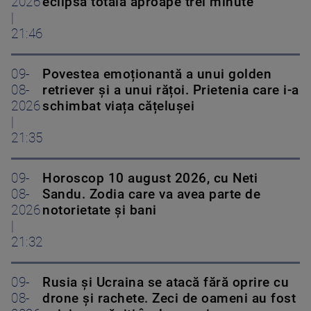
2026
eclipsa totală aproape trei minute
|
21:46
09-
Povestea emoționantă a unui golden
08-
retriever și a unui rățoi. Prietenia care i-a
2026
schimbat viața cățelușei
|
21:35
09-
Horoscop 10 august 2026, cu Neti
08-
Sandu. Zodia care va avea parte de
2026
notorietate și bani
|
21:32
09-
Rusia și Ucraina se atacă fără oprire cu
08-
drone și rachete. Zeci de oameni au fost