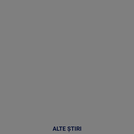
Stirile PRO
TV # 19.00 -
09 August
2026
MAI
MULTE
DETALII
31:15
ALTE ȘTIRI