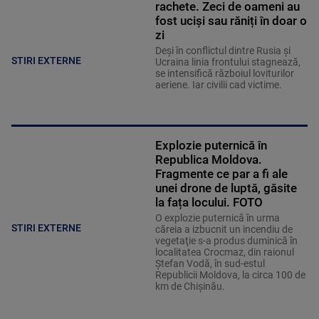
rachete. Zeci de oameni au
fost uciși sau răniți în doar o
zi
Deși în conflictul dintre Rusia și
STIRI EXTERNE
Ucraina linia frontului stagnează,
se intensifică războiul loviturilor
aeriene. Iar civilii cad victime.
Explozie puternică în
Republica Moldova.
Fragmente ce par a fi ale
unei drone de luptă, găsite
la fața locului. FOTO
O explozie puternică în urma
STIRI EXTERNE
căreia a izbucnit un incendiu de
vegetaţie s-a produs duminică în
localitatea Crocmaz, din raionul
Ştefan Vodă, în sud-estul
Republicii Moldova, la circa 100 de
km de Chişinău.