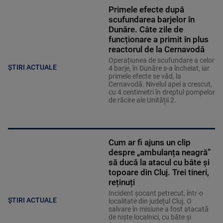
Primele efecte după
scufundarea barjelor în
Dunăre. Câte zile de
funcționare a primit în plus
reactorul de la Cernavodă
Operațiunea de scufundare a celor
ȘTIRI ACTUALE
4 barje, în Dunăre s-a încheiat, iar
primele efecte se văd, la
Cernavodă. Nivelul apei a crescut,
cu 4 centimetri în dreptul pompelor
de răcire ale Unității 2.
Cum ar fi ajuns un clip
despre „ambulanța neagră”
să ducă la atacul cu bâte și
topoare din Cluj. Trei tineri,
reținuți
Incident șocant petrecut, într-o
ȘTIRI ACTUALE
localitate din județul Cluj. O
salvare în misiune a fost atacată
de niște localnici, cu bâte și