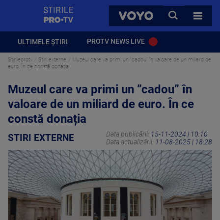
StirilePROTV
CAUTA
VOYO
TOATE 
PROTV NEWS LIVE
ULTIMELE ȘTIRI
Stirileprotv
Stiri externe
Muzeul care va primi un ”cadou” în valoare de un miliard de
euro. În ce constă donația
Muzeul care va primi un ”cadou” în
valoare de un miliard de euro. În ce
constă donația
Data publicării:
15-11-2024 | 10:10
STIRI EXTERNE
Data actualizării:
11-08-2025 | 18:28