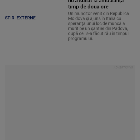
nu a sunat la ambulanță
timp de două ore
Un muncitor venit din Republica
STIRI EXTERNE
Moldova și ajuns în Italia cu
speranța unui loc de muncă a
murit pe un șantier din Padova,
după ce i s-a făcut rău în timpul
programului.