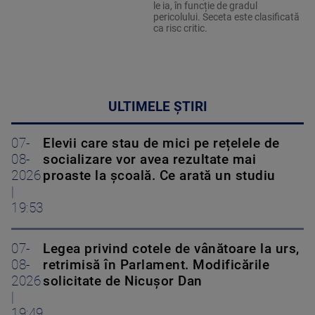
le ia, în funcție de gradul
pericolului. Seceta este clasificată
ca risc critic.
ULTIMELE ȘTIRI
07-
Elevii care stau de mici pe rețelele de
08-
socializare vor avea rezultate mai
2026
proaste la școală. Ce arată un studiu
|
19:53
07-
Legea privind cotele de vânătoare la urs,
08-
retrimisă în Parlament. Modificările
2026
solicitate de Nicușor Dan
|
19:49