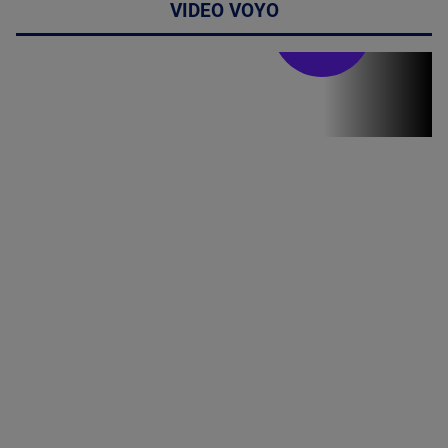
VIDEO VOYO
Stirile PRO TV
Stirile PRO
TV # 17.00 -
07 August
2026
MAI
MULTE
DETALII