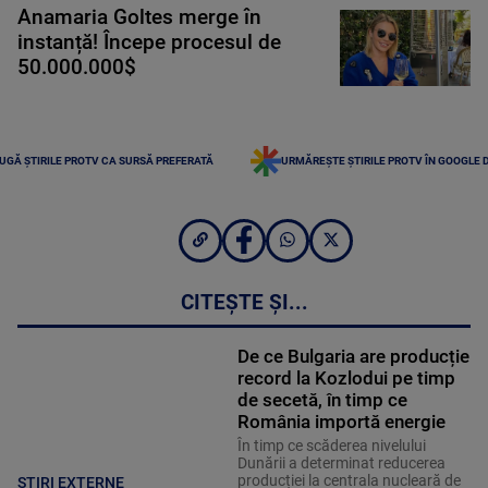
Anamaria Goltes merge în
instanță! Începe procesul de
50.000.000$
UGĂ ȘTIRILE PROTV CA SURSĂ PREFERATĂ
URMĂREȘTE ȘTIRILE PROTV ÎN GOOGLE 
CITEȘTE ȘI...
De ce Bulgaria are producție
record la Kozlodui pe timp
de secetă, în timp ce
România importă energie
În timp ce scăderea nivelului
Dunării a determinat reducerea
producției la centrala nucleară de
STIRI EXTERNE