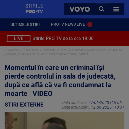
StirilePROTV
CAUTA
VOYO
TOATE 
PROTV NEWS LIVE
ULTIMELE ȘTIRI
LIVE
Știrile PRO TV de la ora 19:00
Stirileprotv
Stiri externe
Momentul în care un criminal își pierde controlul în sala de
judecată, după ce află că va fi condamnat la moarte | VIDEO
Momentul în care un criminal își
pierde controlul în sala de judecată,
după ce află că va fi condamnat la
moarte | VIDEO
Data publicării:
27-06-2023 | 19:06
STIRI EXTERNE
Data actualizării:
12-08-2025 | 10:31