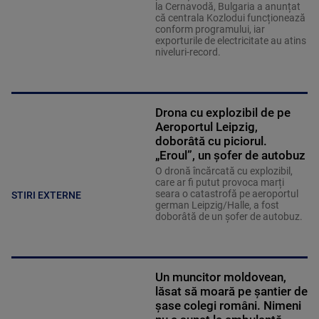
la Cernavodă, Bulgaria a anunțat
că centrala Kozlodui funcționează
conform programului, iar
exporturile de electricitate au atins
niveluri-record.
Drona cu explozibil de pe
Aeroportul Leipzig,
doborâtă cu piciorul.
„Eroul”, un șofer de autobuz
O dronă încărcată cu explozibil,
care ar fi putut provoca marți
seara o catastrofă pe aeroportul
STIRI EXTERNE
german Leipzig/Halle, a fost
doborâtă de un șofer de autobuz.
Un muncitor moldovean,
lăsat să moară pe șantier de
șase colegi români. Nimeni