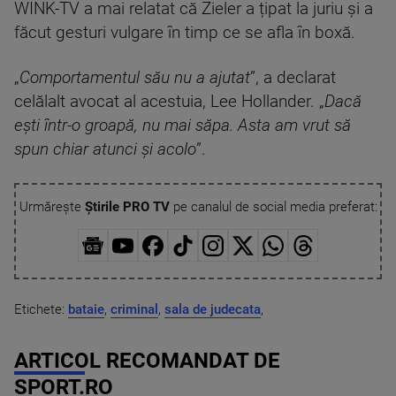
WINK-TV a mai relatat că Zieler a țipat la juriu și a
făcut gesturi vulgare în timp ce se afla în boxă.
„
Comportamentul său nu a ajutat
”, a declarat
celălalt avocat al acestuia, Lee Hollander. „
Dacă
ești într-o groapă, nu mai săpa. Asta am vrut să
spun chiar atunci și acolo
”.
Urmărește
Știrile PRO TV
pe canalul de social media preferat:
Etichete:
bataie
,
criminal
,
sala de judecata
,
ARTICOL RECOMANDAT DE
SPORT.RO