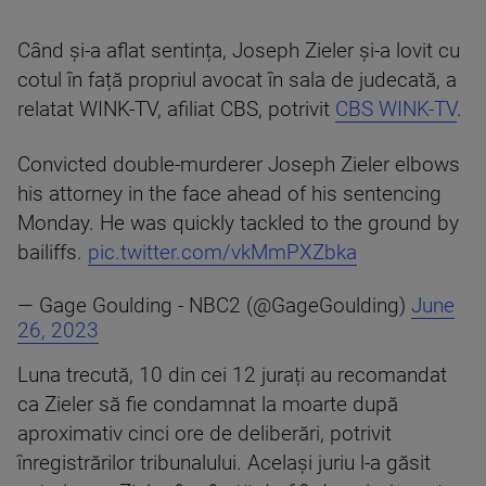
Când și-a aflat sentința, Joseph Zieler și-a lovit cu
cotul în față propriul avocat în sala de judecată, a
relatat WINK-TV, afiliat CBS, potrivit
CBS WINK-TV
.
Convicted double-murderer Joseph Zieler elbows
his attorney in the face ahead of his sentencing
Monday. He was quickly tackled to the ground by
bailiffs.
pic.twitter.com/vkMmPXZbka
— Gage Goulding - NBC2 (@GageGoulding)
June
26, 2023
Luna trecută, 10 din cei 12 jurați au recomandat
ca Zieler să fie condamnat la moarte după
aproximativ cinci ore de deliberări, potrivit
înregistrărilor tribunalului. Același juriu l-a găsit