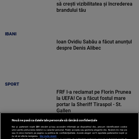
să crești vizibilitatea și încrederea
brandului tău
IBANI
Ioan Ovidiu Sabău a făcut anunțul
despre Denis Alibec
SPORT
FRF l-a reclamat pe Florin Prunea
la UEFA! Ce a făcut fostul mare
portar la Sheriff Tiraspol - St.
Gallen
Nouă ne pasă ca datele tale personale să rămână confidențiale
Noi și partenerii noștri
201
stocăm și/sau accesăm informații pe dispozitivul dvs., precum identificatorii cookie
unici pentru prelucrarea datelor cu caracter personal. Puteți accepta sau gestiona alegerile dvs. făcând clic mai jos
sau în orice moment, pe pagina cu politica de confidențialitate. Aceste alegeri vor fi raportate partenerilor noștri și
SPORT
nu vă vor afecta navigarea.
Mai multe detalii