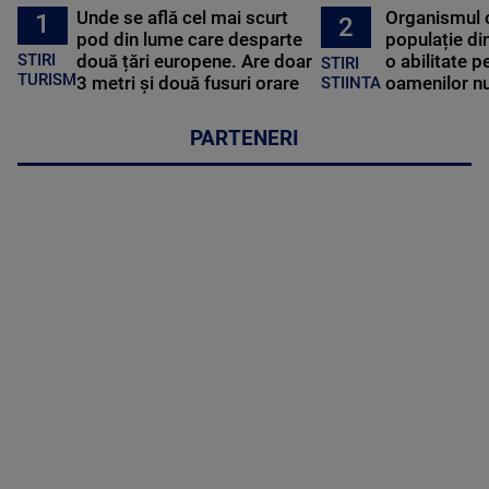
Unde se află cel mai scurt
Organismul 
1
2
pod din lume care desparte
populație di
STIRI
două țări europene. Are doar
o abilitate p
STIRI
TURISM
3 metri și două fusuri orare
oamenilor nu
STIINTA
PARTENERI