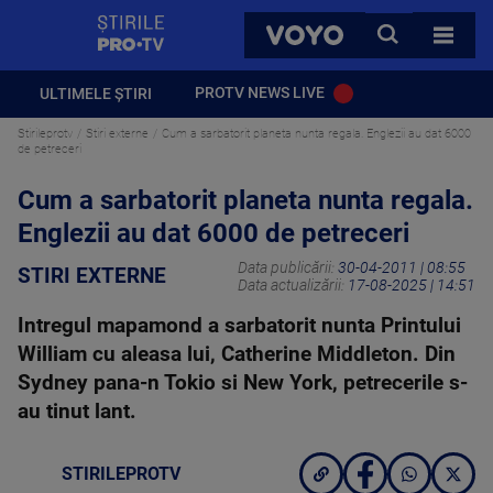
StirilePROTV
CAUTA
VOYO
TOATE 
PROTV NEWS LIVE
ULTIMELE ȘTIRI
Stirileprotv
Stiri externe
Cum a sarbatorit planeta nunta regala. Englezii au dat 6000
de petreceri
Cum a sarbatorit planeta nunta regala.
Englezii au dat 6000 de petreceri
Data publicării:
30-04-2011 | 08:55
STIRI EXTERNE
Data actualizării:
17-08-2025 | 14:51
Intregul mapamond a sarbatorit nunta Printului
William cu aleasa lui, Catherine Middleton. Din
Sydney pana-n Tokio si New York, petrecerile s-
au tinut lant.
STIRILEPROTV