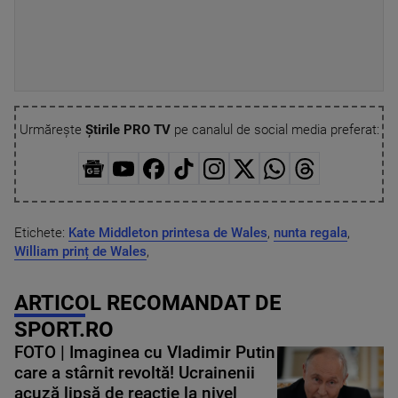
Urmărește
Știrile PRO TV
pe canalul de social media preferat:
Etichete:
Kate Middleton printesa de Wales
,
nunta regala
,
William prinț de Wales
,
ARTICOL RECOMANDAT DE
SPORT.RO
FOTO | Imaginea cu Vladimir Putin
care a stârnit revoltă! Ucrainenii
acuză lipsă de reacție la nivel