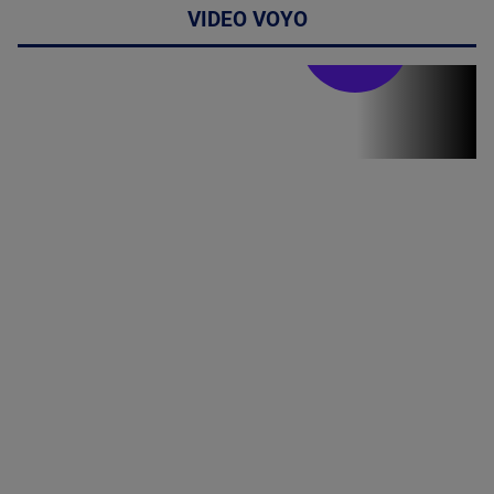
VIDEO VOYO
Stirile PRO TV
Stirile PRO
TV # 07.00 -
08 August
2026
MAI
MULTE
DETALII