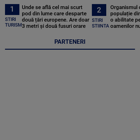
Unde se află cel mai scurt
Organismul 
1
2
pod din lume care desparte
populație di
STIRI
două țări europene. Are doar
o abilitate p
STIRI
TURISM
3 metri și două fusuri orare
oamenilor nu
STIINTA
PARTENERI