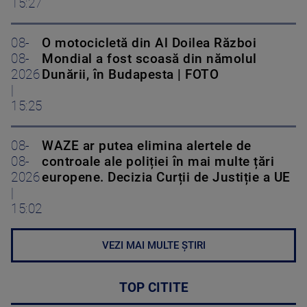
15:27
08-
O motocicletă din Al Doilea Război
08-
Mondial a fost scoasă din nămolul
2026
Dunării, în Budapesta | FOTO
|
15:25
08-
WAZE ar putea elimina alertele de
08-
controale ale poliției în mai multe țări
2026
europene. Decizia Curții de Justiție a UE
|
15:02
VEZI MAI MULTE ȘTIRI
TOP CITITE