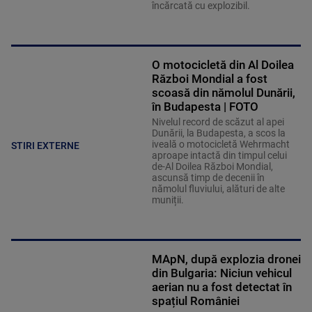
încărcată cu explozibil.
O motocicletă din Al Doilea
Război Mondial a fost
scoasă din nămolul Dunării,
în Budapesta | FOTO
Nivelul record de scăzut al apei
Dunării, la Budapesta, a scos la
iveală o motocicletă Wehrmacht
STIRI EXTERNE
aproape intactă din timpul celui
de-Al Doilea Război Mondial,
ascunsă timp de decenii în
nămolul fluviului, alături de alte
muniții.
MApN, după explozia dronei
din Bulgaria: Niciun vehicul
aerian nu a fost detectat în
spațiul României