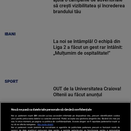
să crești vizibilitatea și încrederea
brandului tău
IBANI
La noi se întâmplă! O echipă din
Liga 2 a făcut un gest rar întâlnit:
„Mulțumim de ospitalitate!”
SPORT
OUT de la Universitatea Craiova!
Oltenii au făcut anunțul
Nouă ne pasă ca datele tale personale să rămână confidențiale
Noi și partenerii noștri
201
stocăm și/sau accesăm informații pe dispozitivul dvs., precum identificatorii cookie
unici pentru prelucrarea datelor cu caracter personal. Puteți accepta sau gestiona alegerile dvs. făcând clic mai jos
sau în orice moment, pe pagina cu politica de confidențialitate. Aceste alegeri vor fi raportate partenerilor noștri și
nu vă vor afecta navigarea.
Mai multe detalii
Noi si partenerii nostri (retelele de socializare si agentiile de publicitate partenere, precum si furnizorii nostri de
SPORT
servicii de date analitice) prelucram date pentru a permite website-ului sa functioneze, pentru a personaliza