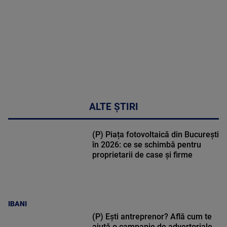
02:32:45
ALTE ȘTIRI
(P) Piața fotovoltaică din București
în 2026: ce se schimbă pentru
proprietarii de case și firme
IBANI
(P) Ești antreprenor? Află cum te
ajută o campanie de advertoriale