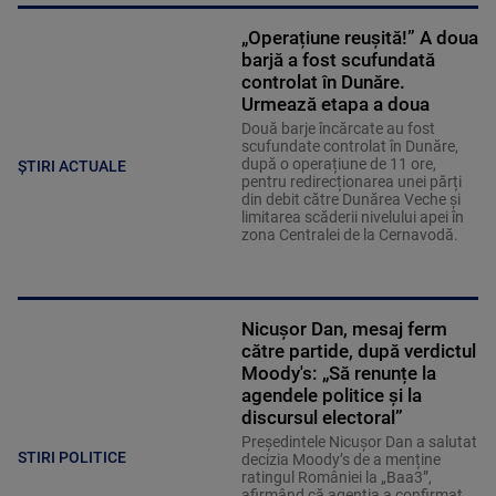
„Operațiune reușită!” A doua
barjă a fost scufundată
controlat în Dunăre.
Urmează etapa a doua
Două barje încărcate au fost
scufundate controlat în Dunăre,
după o operațiune de 11 ore,
ȘTIRI ACTUALE
pentru redirecționarea unei părți
din debit către Dunărea Veche și
limitarea scăderii nivelului apei în
zona Centralei de la Cernavodă.
Nicușor Dan, mesaj ferm
către partide, după verdictul
Moody's: „Să renunțe la
agendele politice şi la
discursul electoral”
Președintele Nicușor Dan a salutat
STIRI POLITICE
decizia Moody’s de a menține
ratingul României la „Baa3”,
afirmând că agenția a confirmat