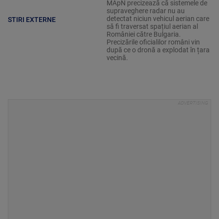
MApN precizează că sistemele de
supraveghere radar nu au
detectat niciun vehicul aerian care
STIRI EXTERNE
să fi traversat spațiul aerian al
României către Bulgaria.
Precizările oficialilor români vin
după ce o dronă a explodat în țara
vecină.