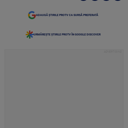
ADAUGĂ ȘTIRILE PROTV CA SURSĂ PREFERATĂ
URMĂREȘTE ȘTIRILE PROTV ÎN GOOGLE DISCOVER