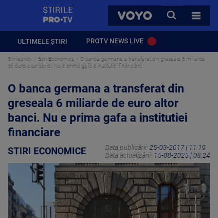
StirilePROTV
CAUTA
VOYO
TOATE 
PROTV NEWS LIVE
ULTIMELE ȘTIRI
Stirileprotv
Stiri Economice
O banca germana a transferat din greseala 6 miliarde
de euro altor banci. Nu e prima gafa a institutiei financiare
O banca germana a transferat din
greseala 6 miliarde de euro altor
banci. Nu e prima gafa a institutiei
financiare
Data publicării:
25-03-2017 | 11:19
STIRI ECONOMICE
Data actualizării:
15-08-2025 | 08:24