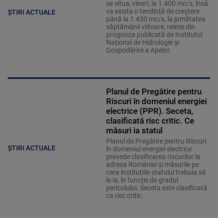
se situa, vineri, la 1.400 mc/s, însă
va exista o tendinţă de creştere
ȘTIRI ACTUALE
până la 1.450 mc/s, la jumătatea
săptămânii viitoare, reiese din
prognoza publicată de Institutul
Naţional de Hidrologie şi
Gospodărire a Apelor.
Planul de Pregătire pentru
Riscuri în domeniul energiei
electrice (PPR). Seceta,
clasificată risc critic. Ce
măsuri ia statul
Planul de Pregătire pentru Riscuri
ȘTIRI ACTUALE
în domeniul energiei electrice
prevede clasificarea riscurilor la
adresa României și măsurile pe
care instituțiile statului trebuia să
le ia, în funcție de gradul
pericolului. Seceta este clasificată
ca risc critic.