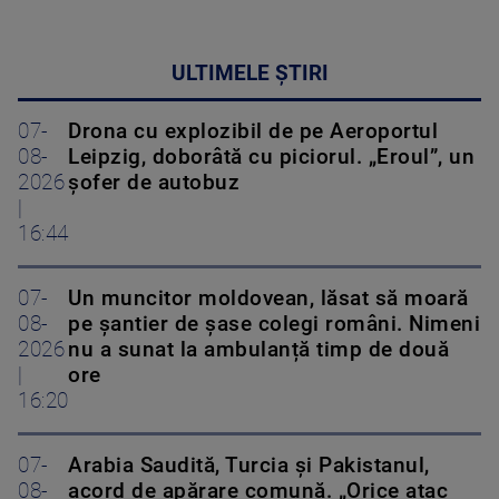
ULTIMELE ȘTIRI
07-
Drona cu explozibil de pe Aeroportul
08-
Leipzig, doborâtă cu piciorul. „Eroul”, un
2026
șofer de autobuz
|
16:44
07-
Un muncitor moldovean, lăsat să moară
08-
pe șantier de șase colegi români. Nimeni
2026
nu a sunat la ambulanță timp de două
|
ore
16:20
07-
Arabia Saudită, Turcia și Pakistanul,
08-
acord de apărare comună. „Orice atac