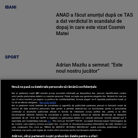
IBANI
ANAD a făcut anunțul după ce TAS
a dat verdictul în scandalul de
dopaj în care este vizat Cosmin
Matei
SPORT
Adrian Mazilu a semnat: ”Este
noul nostru jucător”
Nouă ne pasă ca datele tale personale să rămână confidențiale
Noi și partenerii noștri
201
stocăm și/sau accesăm informații pe dispozitivul dvs., precum identificatorii cookie
unici pentru prelucrarea datelor cu caracter personal. Puteți accepta sau gestiona alegerile dvs. făcând clic mai jos
sau în orice moment, pe pagina cu politica de confidențialitate. Aceste alegeri vor fi raportate partenerilor noștri și
nu vă vor afecta navigarea.
Mai multe detalii
Noi si partenerii nostri (retelele de socializare si agentiile de publicitate partenere, precum si furnizorii nostri de
SPORT
servicii de date analitice) prelucram date pentru a permite website-ului sa functioneze, pentru a personaliza
continutul si anunturile publicitare afisate in functie de interesele si/sau profilul dvs., pentru a va oferi
functionalitati aferente retelelor de socializare si pentru a analiza traficul pe website. Beneficiati de drepturile
prevazute de art. 15-22 din GDPR in legatura cu prelucrarea datelor cu caracter personal. Aceste drepturi pot fi
exercitate prin modalitatea indicata
aici
. Prin click pe “ACCEPT TOATE”, acceptati folosirea tuturor Tehnologiilor de
tip Cookie, care implica inclusiv acceptul dvs. cu privire la stocarea/accesarea informatiilor de catre Vendor-ii cu
care colaboram. Prin click pe “VREAU SA MODIFIC SETARILE INDIVIDUAL” puteti schimba preferintele in mod
individual, mai putin cele legate de cookie strict necesare pentru functionarea website-ului.
Atât noi, cât și partenerii noștri prelucrăm datele pentru a oferi: