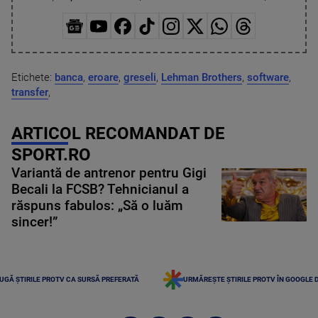
Etichete:
banca
,
eroare
,
greseli
,
Lehman Brothers
,
software
,
transfer
,
ARTICOL RECOMANDAT DE
SPORT.RO
Variantă de antrenor pentru Gigi
Becali la FCSB? Tehnicianul a
răspuns fabulos: „Să o luăm
sincer!”
UGĂ ȘTIRILE PROTV CA SURSĂ PREFERATĂ
URMĂREȘTE ȘTIRILE PROTV ÎN GOOGLE 