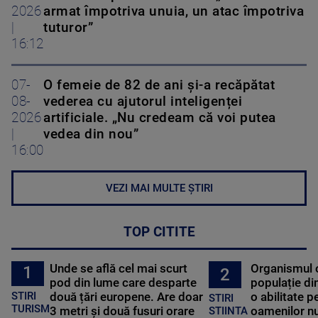
2026
armat împotriva unuia, un atac împotriva
|
tuturor”
16:12
07-
O femeie de 82 de ani și-a recăpătat
08-
vederea cu ajutorul inteligenței
2026
artificiale. „Nu credeam că voi putea
|
vedea din nou”
16:00
VEZI MAI MULTE ȘTIRI
TOP CITITE
Unde se află cel mai scurt
Organismul 
1
2
pod din lume care desparte
populație di
STIRI
două țări europene. Are doar
o abilitate p
STIRI
TURISM
3 metri și două fusuri orare
oamenilor nu
STIINTA