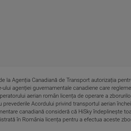
, de la Agenția Canadiană de Transport autorizația pentr
e-ului agenției guvernamentale canadiene care reglemen
ratorului aerian român licența de operare a zborurilor 
 prevederile Acordului privind transportul aerian încheia
mentare canadiană consideră că HiSky îndeplinește toat
trată în România licența pentru a efectua aceste zbor