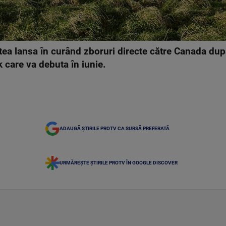
ea lansa în curând zboruri directe către Canada dup
 care va debuta în iunie.
ADAUGĂ ȘTIRILE PROTV CA SURSĂ PREFERATĂ
URMĂREȘTE ȘTIRILE PROTV ÎN GOOGLE DISCOVER