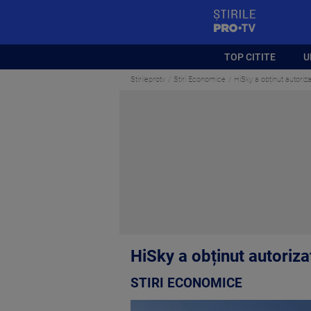
StirilePROTV
TOP CITITE
U
Stirileprotv
Stiri Economice
HiSky a obținut autoriz
HiSky a obținut autoriza
STIRI ECONOMICE