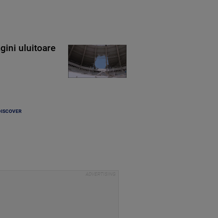
gini uluitoare
DISCOVER