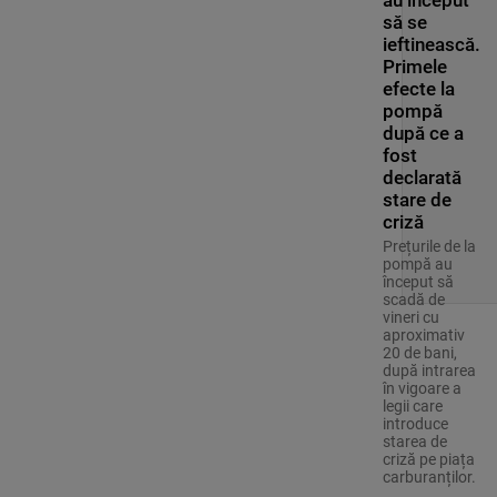
au început
să se
ieftinească.
Primele
efecte la
pompă
după ce a
fost
declarată
stare de
criză
Prețurile de la
pompă au
început să
scadă de
vineri cu
aproximativ
20 de bani,
după intrarea
în vigoare a
legii care
introduce
starea de
criză pe piața
carburanților.