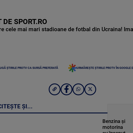
 DE SPORT.RO
e cele mai mari stadioane de fotbal din Ucraina! Ima
UGĂ ȘTIRILE PROTV CA SURSĂ PREFERATĂ
URMĂREȘTE ȘTIRILE PROTV ÎN GOOGLE 
CITEȘTE ȘI...
Benzina și
motorina