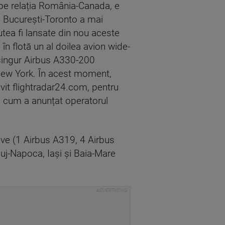
 pe relația România-Canada, e
a București-Toronto a mai
tea fi lansate din nou aceste
în flotă un al doilea avion wide-
singur Airbus A330-200
-New York. În acest moment,
vit flightradar24.com, pentru
așa cum a anunțat operatorul
ave (1 Airbus A319, 4 Airbus
uj-Napoca, Iași și Baia-Mare