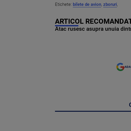
Etichete:
bilete de avion
,
zboruri
,
ARTICOL RECOMANDAT
Atac rusesc asupra unuia dintr
ADA