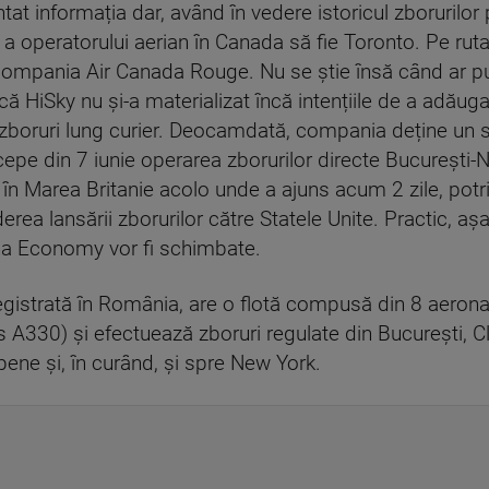
 informația dar, având în vedere istoricul zborurilor
 a operatorului aerian în Canada să fie Toronto. Pe rut
 compania Air Canada Rouge. Nu se știe însă când ar pu
ă HiSky nu și-a materializat încă intențiile de a adăuga 
zboruri lung curier. Deocamdată, compania deține un 
ncepe din 7 iunie operarea zborurilor directe București
în Marea Britanie acolo unde a ajuns acum 2 zile, potri
ederea lansării zborurilor către Statele Unite. Practic, 
ina Economy vor fi schimbate.
egistrată în România, are o flotă compusă din 8 aeron
 A330) și efectuează zboruri regulate din București, Cl
opene și, în curând, și spre New York.