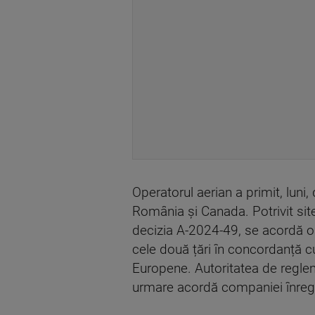
Operatorul aerian a primit, luni
România și Canada. Potrivit sit
decizia A-2024-49, se acordă ope
cele două țări în concordanță cu
Europene. Autoritatea de regle
urmare acordă companiei înregis