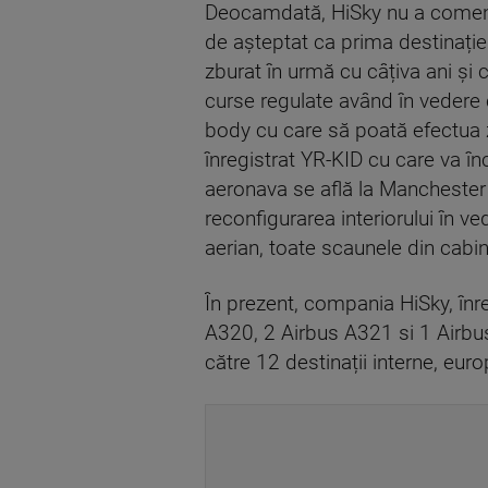
Deocamdată, HiSky nu a comentat
de așteptat ca prima destinație
zburat în urmă cu câțiva ani și
curse regulate având în vedere c
body cu care să poată efectua 
înregistrat YR-KID cu care va î
aeronava se află la Manchester 
reconfigurarea interiorului în v
aerian, toate scaunele din cab
În prezent, compania HiSky, înr
A320, 2 Airbus A321 si 1 Airbus
către 12 destinații interne, eur