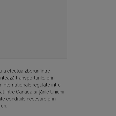
u a efectua zboruri între
tează transporturile, prin
internaționale regulate între
t între Canada și țările Uniunii
e condițiile necesare prin
uri.