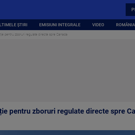
P
LTIMELE ȘTIRI
EMISIUNI INTEGRALE
VIDEO
ROMÂNIA,
ație pentru zboruri regulate directe spre Canada
ție pentru zboruri regulate directe spre 