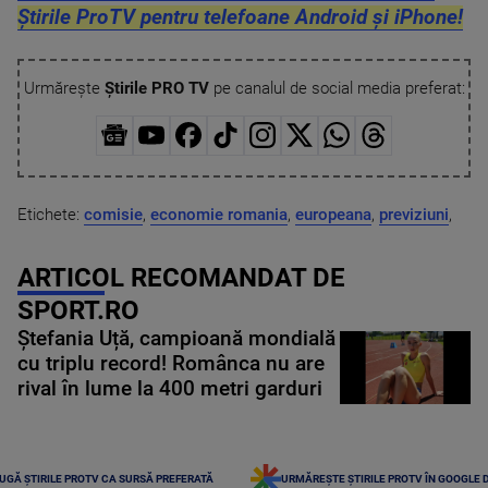
Știrile ProTV pentru telefoane Android și iPhone!
Urmărește
Știrile PRO TV
pe canalul de social media preferat:
Etichete:
comisie
,
economie romania
,
europeana
,
previziuni
,
ARTICOL RECOMANDAT DE
SPORT.RO
Ștefania Uță, campioană mondială
cu triplu record! Românca nu are
rival în lume la 400 metri garduri
UGĂ ȘTIRILE PROTV CA SURSĂ PREFERATĂ
URMĂREȘTE ȘTIRILE PROTV ÎN GOOGLE 