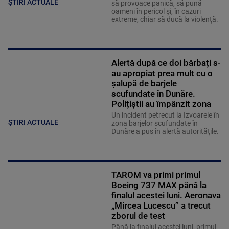
ȘTIRI ACTUALE
să provoace panică, să pună
oameni în pericol și, în cazuri
extreme, chiar să ducă la violență.
Alertă după ce doi bărbați s-
au apropiat prea mult cu o
șalupă de barjele
scufundate în Dunăre.
Polițiștii au împânzit zona
Un incident petrecut la Izvoarele în
ȘTIRI ACTUALE
zona barjelor scufundate în
Dunăre a pus în alertă autoritățile.
TAROM va primi primul
Boeing 737 MAX până la
finalul acestei luni. Aeronava
„Mircea Lucescu” a trecut
zborul de test
Până la finalul acestei luni, primul