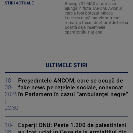
ȘTIRI ACTUALE
Boeing 737 MAX ar urma să
ajungă în flota TAROM. Avionul
care a fost botezat Mircea
Lucescu după marele antrenor
român, a trecut de zborul de test și
poartă deja însemnele
operatorului național.
ULTIMELE ȘTIRI
10-
Președintele ANCOM, care se ocupă de
08-
fake news pe rețelele sociale, convocat
2026
în Parlament în cazul ”ambulanței negre”
|
22:30
10-
Experți ONU: Peste 1.200 de palestinieni
08-
au fost uciși în Gaza de la armistițiul din