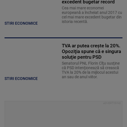
excedent bugetar record
Cea mai mare economei
europeană a încheiat anul 2017 cu
cel mai mare excedent bugetar din
istoria recentă.
STIRI ECONOMICE
TVA ar putea creşte la 20%.
Opoziţia spune că e singura
soluţie pentru PSD
Senatorul PNL Florin Cîţu susţine
că PSD intenţionează să crească
TVA la 20% de la mijlocul acestui
an sau de anul viitor.
STIRI ECONOMICE