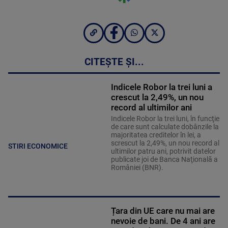
CITEȘTE ȘI...
Indicele Robor la trei luni a
crescut la 2,49%, un nou
record al ultimilor ani
Indicele Robor la trei luni, în funcţie
de care sunt calculate dobânzile la
majoritatea creditelor în lei, a
screscut la 2,49%, un nou record al
STIRI ECONOMICE
ultimilor patru ani, potrivit datelor
publicate joi de Banca Naţională a
României (BNR).
Țara din UE care nu mai are
nevoie de bani. De 4 ani are