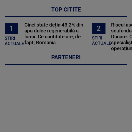
TOP CITITE
Cinci state dețin 43,2% din
Riscul a
2
1
apa dulce regenerabilă a
scufundar
lumii. Ce cantitate are, de
Dunăre. C
ȘTIRI
ȘTIRI
fapt, România
specialișt
ACTUALE
ACTUALE
operațiun
PARTENERI