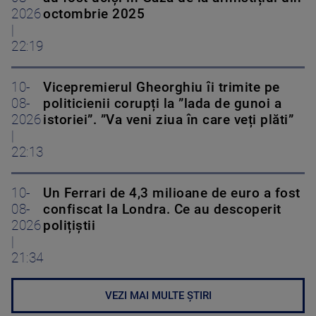
2026
octombrie 2025
|
22:19
10-
Vicepremierul Gheorghiu îi trimite pe
08-
politicienii corupți la ”lada de gunoi a
2026
istoriei”. ”Va veni ziua în care veți plăti”
|
22:13
10-
Un Ferrari de 4,3 milioane de euro a fost
08-
confiscat la Londra. Ce au descoperit
2026
polițiștii
|
21:34
VEZI MAI MULTE ȘTIRI