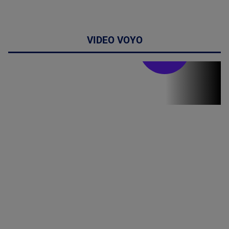
VIDEO VOYO
Stirile PRO TV
Stirile PRO
TV # 19.00 -
10 August
2026
MAI