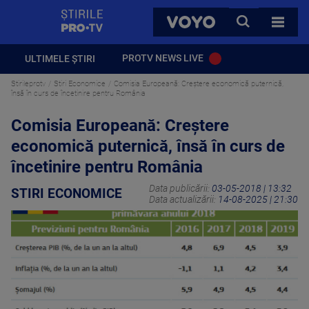
StirilePROTV
CAUTA
VOYO
TOATE 
PROTV NEWS LIVE
ULTIMELE ȘTIRI
Stirileprotv
Stiri Economice
Comisia Europeană: Creștere economică puternică,
însă în curs de încetinire pentru România
Comisia Europeană: Creștere
economică puternică, însă în curs de
încetinire pentru România
Data publicării:
03-05-2018 | 13:32
STIRI ECONOMICE
Data actualizării:
14-08-2025 | 21:30