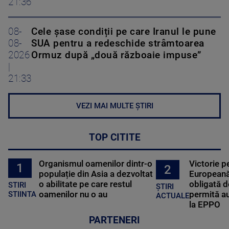
21:36
08-
Cele șase condiții pe care Iranul le pune
08-
SUA pentru a redeschide strâmtoarea
2026
Ormuz după „două războaie impuse”
|
21:33
VEZI MAI MULTE ȘTIRI
TOP CITITE
Organismul oamenilor dintr-o
Victorie p
1
2
populație din Asia a dezvoltat
Europeană
o abilitate pe care restul
obligată d
STIRI
ȘTIRI
oamenilor nu o au
permită au
STIINTA
ACTUALE
la EPPO
PARTENERI