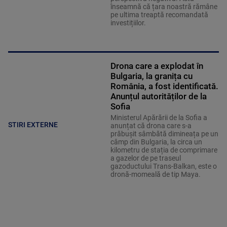
înseamnă că țara noastră rămâne
pe ultima treaptă recomandată
investițiilor.
Drona care a explodat în
Bulgaria, la granița cu
România, a fost identificată.
Anunțul autorităților de la
Sofia
Ministerul Apărării de la Sofia a
STIRI EXTERNE
anunțat că drona care s-a
prăbușit sâmbătă dimineața pe un
câmp din Bulgaria, la circa un
kilometru de stația de comprimare
a gazelor de pe traseul
gazoductului Trans-Balkan, este o
dronă-momeală de tip Maya.