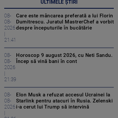
ULTIMELE ȘTIRI
08-
Care este mâncarea preferată a lui Florin
08-
Dumitrescu. Juratul MastrerChef a vorbit
2026
despre începuturile în bucătărie
|
21:41
08-
Horoscop 9 august 2026, cu Neti Sandu.
08-
Încep să vină bani în cont
2026
|
21:39
08-
Elon Musk a refuzat accesul Ucrainei la
08-
Starlink pentru atacuri în Rusia. Zelenski
2026
i-a cerut lui Trump să intervină
|