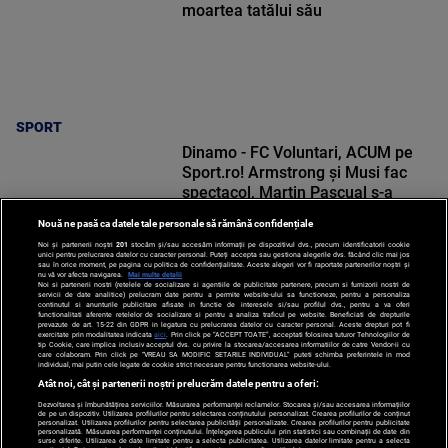
moartea tatălui său
SPORT
Dinamo - FC Voluntari, ACUM pe
Sport.ro! Armstrong și Musi fac
spectacol, Martin Pascual s-a
accidentat grav
Nouă ne pasă ca datele tale personale să rămână confidențiale
Noi și partenerii noștri
201
stocăm și/sau accesăm informații pe dispozitivul dvs., precum identificatorii cookie
unici pentru prelucrarea datelor cu caracter personal. Puteți accepta sau gestiona alegerile dvs. făcând clic mai jos
sau în orice moment, pe pagina cu politica de confidențialitate. Aceste alegeri vor fi raportate partenerilor noștri și
nu vă vor afecta navigarea.
Mai multe detalii
Noi si partenerii nostri (retelele de socializare si agentiile de publicitate partenere, precum si furnizorii nostri de
SPORT
servicii de date analitice) prelucram date pentru a permite website-ului sa functioneze, pentru a personaliza
continutul si anunturile publicitare afisate in functie de interesele si/sau profilul dvs., pentru a va oferi
functionalitati aferente retelelor de socializare si pentru a analiza traficul pe website. Beneficiati de drepturile
prevazute de art. 15-22 din GDPR in legatura cu prelucrarea datelor cu caracter personal. Aceste drepturi pot fi
exercitate prin modalitatea indicata
aici
. Prin click pe “ACCEPT TOATE”, acceptati folosirea tuturor Tehnologiilor de
tip Cookie, care implica inclusiv acceptul dvs. cu privire la stocarea/accesarea informatiilor de catre Vendor-ii cu
care colaboram. Prin click pe “VREAU SA MODIFIC SETARILE INDIVIDUAL” puteti schimba preferintele in mod
individual, mai putin cele legate de cookie strict necesare pentru functionarea website-ului.
Atât noi, cât și partenerii noștri prelucrăm datele pentru a oferi:
Dezvoltarea și îmbunătățirea serviciilor. Măsurarea performanței reclamelor. Stocarea și/sau accesarea informațiilor
de pe un dispozitiv. Utilizarea profilurilor pentru selectarea conținutului personalizat. Crearea profilurilor de conținut
personalizat. Utilizarea profilurilor pentru selectarea publicității personalizate. Crearea profilurilor pentru publicitate
personalizată. Măsurarea performanței conținutului. Înțelegerea publicului prin statistici sau combinații de date din
surse diferite. Utilizarea de date limitate pentru a selecta publicitatea. Utilizarea datelor limitate pentru a selecta