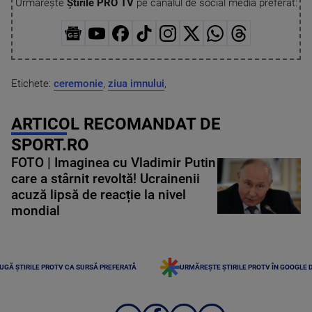
Urmărește
Știrile PRO TV
pe canalul de social media preferat:
Etichete:
ceremonie
,
ziua imnului
,
ARTICOL RECOMANDAT DE
SPORT.RO
FOTO | Imaginea cu Vladimir Putin
care a stârnit revoltă! Ucrainenii
acuză lipsă de reacție la nivel
mondial
UGĂ ȘTIRILE PROTV CA SURSĂ PREFERATĂ
URMĂREȘTE ȘTIRILE PROTV ÎN GOOGLE 