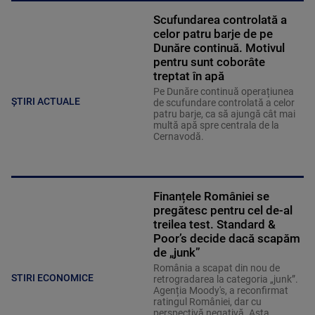
Scufundarea controlată a
celor patru barje de pe
Dunăre continuă. Motivul
pentru sunt coborâte
treptat în apă
Pe Dunăre continuă operațiunea
ȘTIRI ACTUALE
de scufundare controlată a celor
patru barje, ca să ajungă cât mai
multă apă spre centrala de la
Cernavodă.
Finanțele României se
pregătesc pentru cel de-al
treilea test. Standard &
Poor’s decide dacă scapăm
de „junk”
România a scapat din nou de
STIRI ECONOMICE
retrogradarea la categoria „junk”.
Agenția Moody's, a reconfirmat
ratingul României, dar cu
perspectivă negativă. Asta