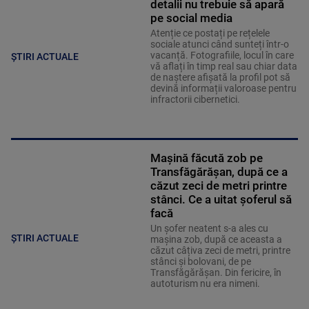
detalii nu trebuie să apară
pe social media
Atenție ce postați pe rețelele
sociale atunci când sunteți într-o
vacanță. Fotografiile, locul în care
ȘTIRI ACTUALE
vă aflați în timp real sau chiar data
de naștere afișată la profil pot să
devină informații valoroase pentru
infractorii cibernetici.
Mașină făcută zob pe
Transfăgărășan, după ce a
căzut zeci de metri printre
stânci. Ce a uitat șoferul să
facă
Un șofer neatent s-a ales cu
ȘTIRI ACTUALE
mașina zob, după ce aceasta a
căzut câțiva zeci de metri, printre
stânci și bolovani, de pe
Transfăgărășan. Din fericire, în
autoturism nu era nimeni.