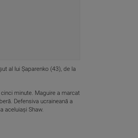
şut al lui Şaparenko (43), de la
 cinci minute. Maguire a marcat
 liberă. Defensiva ucraineană a
ea aceluiaşi Shaw.