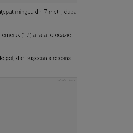
înţepat mingea din 7 metri, după
Iaremciuk (17) a ratat o ocazie
 de gol, dar Buşcean a respins