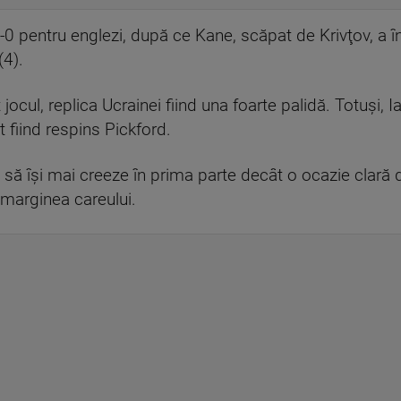
1-0 pentru englezi, după ce Kane, scăpat de Krivţov, a 
(4).
 jocul, replica Ucrainei fiind una foarte palidă. Totuşi, 
t fiind respins Pickford.
t să îşi mai creeze în prima parte decât o ocazie clară
n marginea careului.