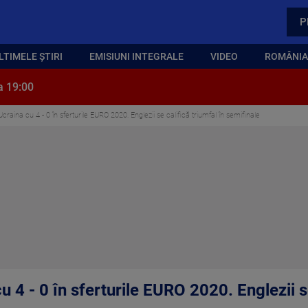
P
LTIMELE ȘTIRI
EMISIUNI INTEGRALE
VIDEO
ROMÂNIA,
a 19:00
Ucraina cu 4 - 0 în sferturile EURO 2020. Englezii se califică triumfal în semifinale
u 4 - 0 în sferturile EURO 2020. Englezii se