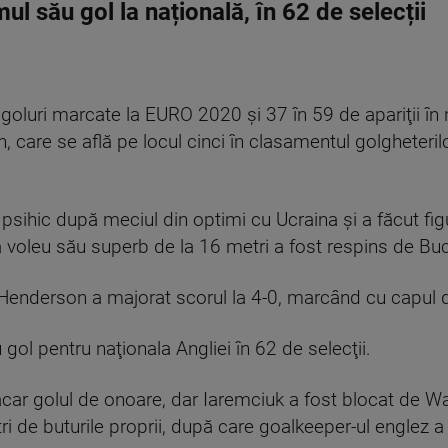
l său gol la națională, în 62 de selecții
 goluri marcate la EURO 2020 şi 37 în 59 de apariţii în 
 care se află pe locul cinci în clasamentul golgheterilor
i psihic după meciul din optimi cu Ucraina şi a făcut f
să voleu său superb de la 16 metri a fost respins de Bu
t Henderson a majorat scorul la 4-0, marcând cu capul d
ol pentru naţionala Angliei în 62 de selecţii.
car golul de onoare, dar Iaremciuk a fost blocat de Wal
ri de buturile proprii, după care goalkeeper-ul englez 