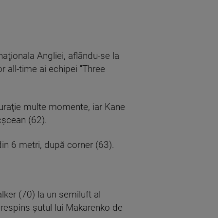
naţionala Angliei, aflându-se la
 all-time ai echipei ''Three
iguraţie multe momente, iar Kane
cşcean (62).
in 6 metri, după corner (63).
ker (70) la un semiluft al
a respins şutul lui Makarenko de