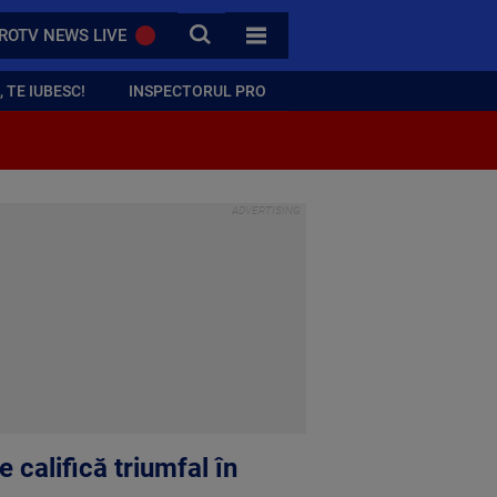
CAUTA
ROTV NEWS LIVE
TOATE CATEGORIILE
 TE IUBESC!
INSPECTORUL PRO
 califică triumfal în