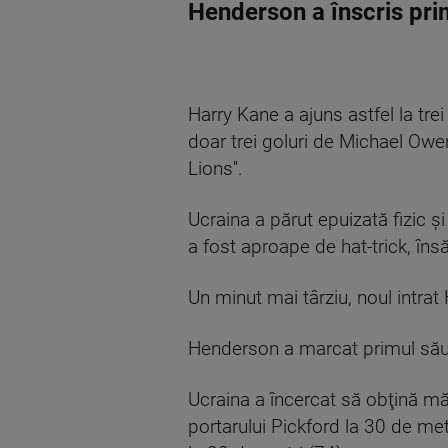
Henderson a înscris primu
Harry Kane a ajuns astfel la trei
doar trei goluri de Michael Owen,
Lions''.
Ucraina a părut epuizată fizic ş
a fost aproape de hat-trick, în
Un minut mai târziu, noul intra
Henderson a marcat primul său g
Ucraina a încercat să obţină mă
portarului Pickford la 30 de met