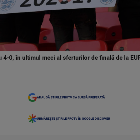
u 4-0, în ultimul meci al sferturilor de finală de la 
ADAUGĂ ȘTIRILE PROTV CA SURSĂ PREFERATĂ
URMĂREȘTE ȘTIRILE PROTV ÎN GOOGLE DISCOVER