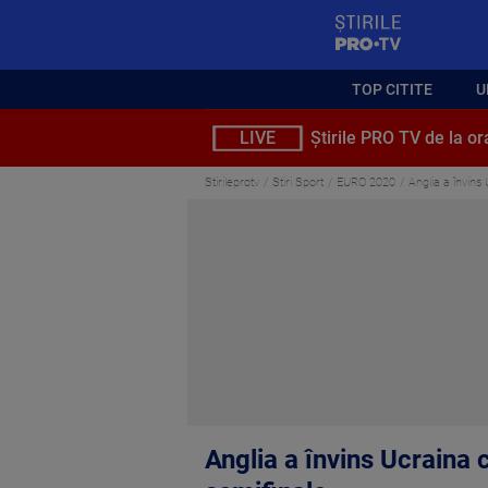
StirilePROTV
TOP CITITE
U
LIVE
Știrile PRO TV de la or
Stirileprotv
Stiri Sport
EURO 2020
Anglia a învins 
Anglia a învins Ucraina c