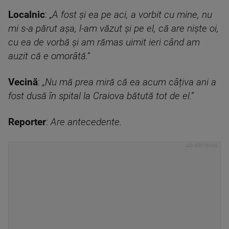
Localnic
:
„A fost și ea pe aci, a vorbit cu mine, nu
mi s-a părut așa, l-am văzut și pe el, că are niște oi,
cu ea de vorbă și am rămas uimit ieri când am
auzit că e omorâtă.”
Vecină
:
„Nu mă prea miră că ea acum câțiva ani a
fost dusă în spital la Craiova bătută tot de el.”
Reporter
:
Are antecedente.