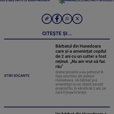
UGĂ ȘTIRILE PROTV CA SURSĂ PREFERATĂ
URMĂREȘTE ȘTIRILE PROTV ÎN GOOGLE 
CITEȘTE ȘI...
Bărbatul din Hunedoara
care și-a amenințat copilul
de 2 ani cu un cutter a fost
reținut. „Nu am vrut să fac
rău”
Scene șocante s-au petrecut în
STIRI SOCANTE
fața unui bloc din județul
Hunedoara. Un bărbat și-a
amenințat cu un obiect ascuțit
propriul fiu, în vârstă de 2 ani, pe
care îl ținea în brațe.