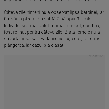
îngrijorat, pentru că ştiau că fiul ei este în vizită.
Câteva zile nimeni nu a observat lipsa bătrânei, iar
fiul său a plecat din sat fără să spună nimic.
Individul şi-a mai bătut mama în trecut, când a şi
fost reţinut pentru câteva zile. Biata femeie nu a
suportat însă să îl vadă închis, aşa că şi-a retras
plângerea, iar cazul s-a clasat.