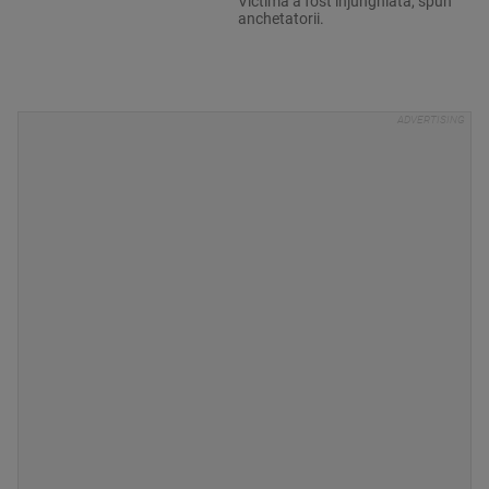
Victima a fost înjunghiată, spun
anchetatorii.