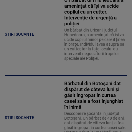
Un bărbat din Hunedoara a
amenințat că își va ucide
copilul cu un cutter.
Intervenție de urgență a
poliției
Un bărbat din Uricani, județul
STIRI SOCANTE
Hunedoara, a amenințat că își va
ucide copilul minor pe care îl ținea
în brațe. Individul avea asupra sa
un cutter, iar la fața locului au
intervenit negociatorii trupelor
speciale ale Poliției.
Bărbatul din Botoșani dat
dispărut de câteva luni și
găsit îngropat în curtea
casei sale a fost înjunghiat
în inimă
Descoperire șocantă în județul
STIRI SOCANTE
Botoșani. Un bărbat de 48 de ani,
dat dispărut de câteva luni, a fost
găsit îngropat în curtea casei sale.