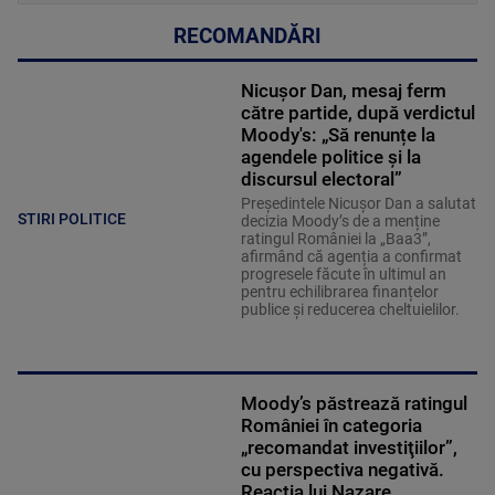
RECOMANDĂRI
Nicușor Dan, mesaj ferm
către partide, după verdictul
Moody's: „Să renunțe la
agendele politice şi la
discursul electoral”
Președintele Nicușor Dan a salutat
STIRI POLITICE
decizia Moody’s de a menține
ratingul României la „Baa3”,
afirmând că agenția a confirmat
progresele făcute în ultimul an
pentru echilibrarea finanțelor
publice și reducerea cheltuielilor.
Moody’s păstrează ratingul
României în categoria
„recomandat investiţiilor”,
cu perspectiva negativă.
Reacția lui Nazare