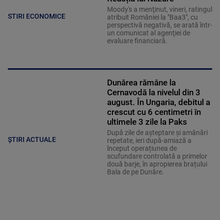
Moody's a menţinut, vineri, ratingul
STIRI ECONOMICE
atribuit României la "Baa3", cu
perspectivă negativă, se arată într-
un comunicat al agenţiei de
evaluare financiară.
Dunărea rămâne la
Cernavodă la nivelul din 3
august. În Ungaria, debitul a
crescut cu 6 centimetri în
ultimele 3 zile la Paks
După zile de așteptare și amânări
ȘTIRI ACTUALE
repetate, ieri după-amiază a
început operațiunea de
scufundare controlată a primelor
două barje, în apropierea brațului
Bala de pe Dunăre.