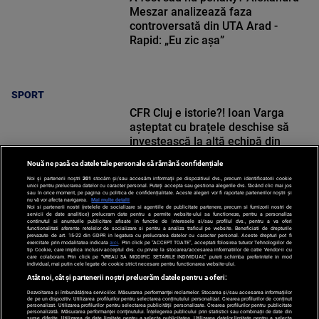
Meszar analizează faza
controversată din UTA Arad -
Rapid: „Eu zic așa”
SPORT
CFR Cluj e istorie?! Ioan Varga
așteptat cu brațele deschise să
investească la altă echipă din
Superliga
Nouă ne pasă ca datele tale personale să rămână confidențiale
Noi și partenerii noștri
201
stocăm și/sau accesăm informații pe dispozitivul dvs., precum identificatorii cookie
unici pentru prelucrarea datelor cu caracter personal. Puteți accepta sau gestiona alegerile dvs. făcând clic mai jos
sau în orice moment, pe pagina cu politica de confidențialitate. Aceste alegeri vor fi raportate partenerilor noștri și
nu vă vor afecta navigarea.
Mai multe detalii
Noi si partenerii nostri (retelele de socializare si agentiile de publicitate partenere, precum si furnizorii nostri de
SPORT
servicii de date analitice) prelucram date pentru a permite website-ului sa functioneze, pentru a personaliza
continutul si anunturile publicitare afisate in functie de interesele si/sau profilul dvs., pentru a va oferi
functionalitati aferente retelelor de socializare si pentru a analiza traficul pe website. Beneficiati de drepturile
prevazute de art. 15-22 din GDPR in legatura cu prelucrarea datelor cu caracter personal. Aceste drepturi pot fi
exercitate prin modalitatea indicata
aici
. Prin click pe “ACCEPT TOATE”, acceptati folosirea tuturor Tehnologiilor de
tip Cookie, care implica inclusiv acceptul dvs. cu privire la stocarea/accesarea informatiilor de catre Vendor-ii cu
care colaboram. Prin click pe “VREAU SA MODIFIC SETARILE INDIVIDUAL” puteti schimba preferintele in mod
individual, mai putin cele legate de cookie strict necesare pentru functionarea website-ului.
Atât noi, cât și partenerii noștri prelucrăm datele pentru a oferi:
Dezvoltarea și îmbunătățirea serviciilor. Măsurarea performanței reclamelor. Stocarea și/sau accesarea informațiilor
de pe un dispozitiv. Utilizarea profilurilor pentru selectarea conținutului personalizat. Crearea profilurilor de conținut
personalizat. Utilizarea profilurilor pentru selectarea publicității personalizate. Crearea profilurilor pentru publicitate
personalizată. Măsurarea performanței conținutului. Înțelegerea publicului prin statistici sau combinații de date din
surse diferite. Utilizarea de date limitate pentru a selecta publicitatea. Utilizarea datelor limitate pentru a selecta