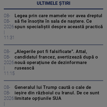
ULTIMELE ȘTIRI
08-
Legea prin care mamele vor avea dreptul
08-
să fie însoțite în sala de naștere. Ce
2026
spun specialiștii despre această practică
|
11:31
08-
„Alegerile pot fi falsificate”. Attal,
08-
candidatul francez, avertizează după o
2026
nouă operațiune de dezinformare
|
rusească
11:15
08-
Generalul lui Trump caută o cale de
08-
ieșire din războiul cu Iranul. De ce sunt
2026
limitate opțiunile SUA
|