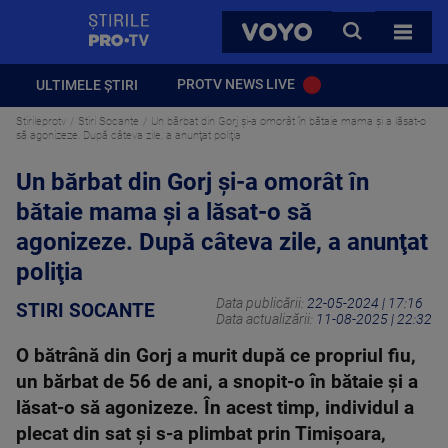
StirilePROTV
CAUTA
VOYO
TOATE 
PROTV NEWS LIVE
ULTIMELE ȘTIRI
Stirileprotv
Stiri Socante
Un bărbat din Gorj și-a omorât în bătaie mama și a lăsat-o
să agonizeze. După câteva zile, a anunţat poliţia
Un bărbat din Gorj și-a omorât în
bătaie mama și a lăsat-o să
agonizeze. După câteva zile, a anunţat
poliţia
Data publicării:
22-05-2024 | 17:16
STIRI SOCANTE
Data actualizării:
11-08-2025 | 22:32
O bătrână din Gorj a murit după ce propriul fiu,
un bărbat de 56 de ani, a snopit-o în bătaie și a
lăsat-o să agonizeze. În acest timp, individul a
plecat din sat și s-a plimbat prin Timișoara,