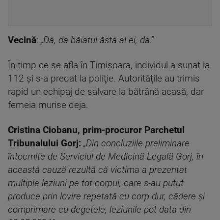
Vecină
:
„Da, da băiatul ăsta al ei, da.”
În timp ce se afla în Timişoara, individul a sunat la
112 şi s-a predat la poliţie. Autorităţile au trimis
rapid un echipaj de salvare la bătrână acasă, dar
femeia murise deja.
Cristina Ciobanu, prim-procuror Parchetul
Tribunalului Gorj:
„Din concluziile preliminare
întocmite de Serviciul de Medicină Legală Gorj, în
această cauză rezultă că victima a prezentat
multiple leziuni pe tot corpul, care s-au putut
produce prin lovire repetată cu corp dur, cădere și
comprimare cu degetele, leziunile pot data din