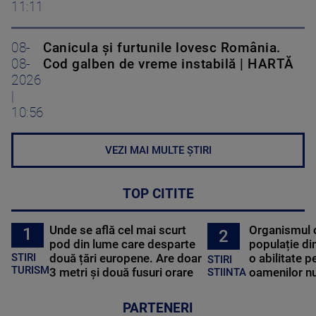
11:11
08-
Canicula și furtunile lovesc România.
08-
Cod galben de vreme instabilă | HARTĂ
2026
|
10:56
VEZI MAI MULTE ȘTIRI
TOP CITITE
Unde se află cel mai scurt
Organismul 
1
2
pod din lume care desparte
populație di
STIRI
două țări europene. Are doar
o abilitate p
STIRI
TURISM
3 metri și două fusuri orare
oamenilor nu
STIINTA
PARTENERI