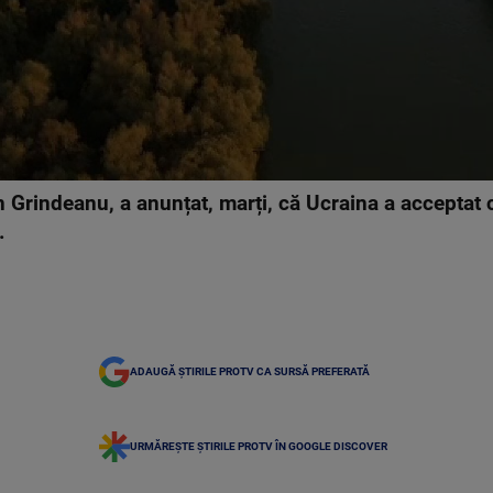
in Grindeanu, a anunțat, marți, că Ucraina a acceptat
.
ADAUGĂ ȘTIRILE PROTV CA SURSĂ PREFERATĂ
URMĂREȘTE ȘTIRILE PROTV ÎN GOOGLE DISCOVER