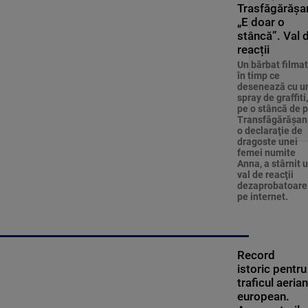
Trasfăgărăşa
„E doar o
stâncă”. Val 
reacții
Un bărbat filmat
în timp ce
desenează cu u
spray de graffiti,
pe o stâncă de 
Transfăgărăşan
o declaraţie de
dragoste unei
femei numite
Anna, a stârnit 
val de reacţii
dezaprobatoare
pe internet.
Record
istoric pentru
traficul aerian
european.