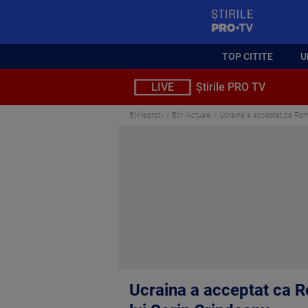
StirilePROTV
TOP CITITE
U
LIVE
Știrile PRO TV
Stirileprotv
Știri Actuale
Ucraina a acceptat ca Româ
Ucraina a acceptat ca R