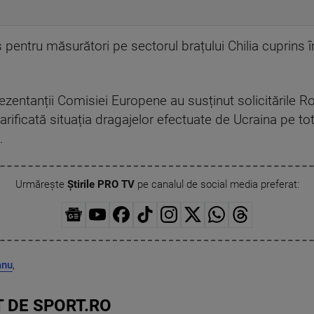
 pentru măsurători pe sectorul brațului Chilia cuprins î
prezentanții Comisiei Europene au susținut solicitările R
arificată situația dragajelor efectuate de Ucraina pe tot 
.
Urmărește
Știrile PRO TV
pe canalul de social media preferat:
anu
,
 DE SPORT.RO