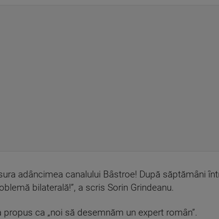
măsura adâncimea canalului Bâstroe! După săptămâni înt
oblemă bilaterală!”, a scris Sorin Grindeanu.
a a propus ca „noi să desemnăm un expert român”.