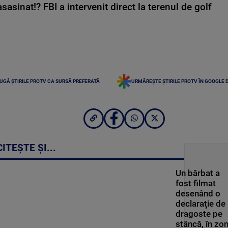
asinat!? FBI a intervenit direct la terenul de golf
UGĂ ȘTIRILE PROTV CA SURSĂ PREFERATĂ
URMĂREȘTE ȘTIRILE PROTV ÎN GOOGLE 
CITEȘTE ȘI...
Un bărbat a
fost filmat
desenând o
declaraţie de
dragoste pe
stâncă, în zo