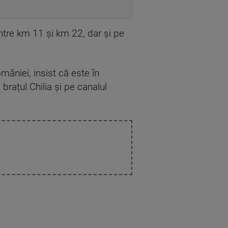
ntre km 11 și km 22, dar și pe
omâniei, insist că este în
brațul Chilia și pe canalul