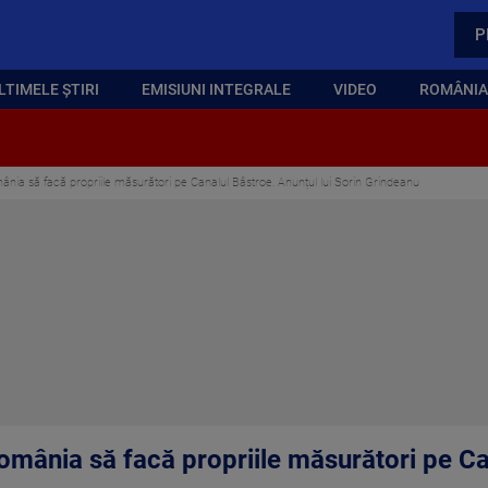
P
LTIMELE ȘTIRI
EMISIUNI INTEGRALE
VIDEO
ROMÂNIA,
nia să facă propriile măsurători pe Canalul Bâstroe. Anunțul lui Sorin Grindeanu
omânia să facă propriile măsurători pe Ca