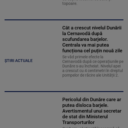
topoare.
Cât a crescut nivelul Dunării
la Cernavodă după
scufundarea barjelor.
Centrala va mai putea
funcționa cel puțin nouă zile
Se văd primele efecte la
ȘTIRI ACTUALE
Cernavodă după ce operațiunile pe
Dunăre s-au încheiat. Nivelul apei
a crescut cu 4 centimetri în dreptul
pompelor de răcire ale Unității 2.
Pericolul din Dunăre care ar
putea disloca barjele.
Avertismentul unui secretar
de stat din Ministerul
Transporturilor