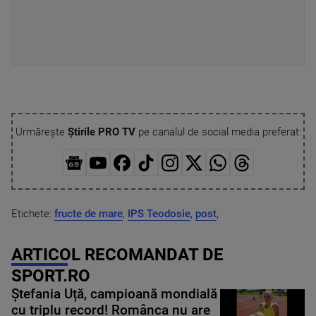
Urmărește
Știrile PRO TV
pe canalul de social media preferat:
Etichete:
fructe de mare
,
IPS Teodosie
,
post
,
ARTICOL RECOMANDAT DE
SPORT.RO
Ștefania Uță, campioană mondială
cu triplu record! Românca nu are