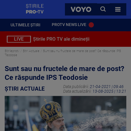
StirilePROTV
CAUTA
VOYO
TOATE 
PROTV NEWS LIVE
ULTIMELE ȘTIRI
LIVE
Știrile PRO TV ale dimineții
Stirileprotv
Știri Actuale
Sunt sau nu fructele de mare de post? Ce răspunde IPS
Teodosie
Sunt sau nu fructele de mare de post?
Ce răspunde IPS Teodosie
Data publicării:
21-04-2021 | 09:46
ȘTIRI ACTUALE
Data actualizării:
13-08-2025 | 13:21