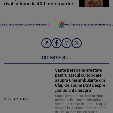
rival în lume la 400 metri garduri
UGĂ ȘTIRILE PROTV CA SURSĂ PREFERATĂ
URMĂREȘTE ȘTIRILE PROTV ÎN GOOGLE 
CITEȘTE ȘI...
Șapte persoane arestate
pentru atacul cu topoare
asupra unei ambulanțe din
Cluj. Ce spune DSU despre
„ambulanța neagră”
Șapte persoane au fost arestate
ȘTIRI ACTUALE
preventiv în urma incidentului
șocant, petrecut în județul Cluj. O
salvare în misiune a fost atacată
de câțiva localnici cu bâte și