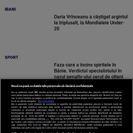
IBANI
Daria Vrînceanu a câştigat argintul
la triplusalt, la Mondialele Under-
20
SPORT
Faza care a încins spiritele în
Bănie. Verdictul specialistului în
cazul penalty-ului cerut de olteni
Nouă ne pasă ca datele tale personale să rămână confidențiale
Noi și partenerii noștri
201
stocăm și/sau accesăm informații pe dispozitivul dvs., precum identificatorii cookie
unici pentru prelucrarea datelor cu caracter personal. Puteți accepta sau gestiona alegerile dvs. făcând clic mai jos
sau în orice moment, pe pagina cu politica de confidențialitate. Aceste alegeri vor fi raportate partenerilor noștri și
nu vă vor afecta navigarea.
Mai multe detalii
Noi si partenerii nostri (retelele de socializare si agentiile de publicitate partenere, precum si furnizorii nostri de
SPORT
servicii de date analitice) prelucram date pentru a permite website-ului sa functioneze, pentru a personaliza
continutul si anunturile publicitare afisate in functie de interesele si/sau profilul dvs., pentru a va oferi
functionalitati aferente retelelor de socializare si pentru a analiza traficul pe website. Beneficiati de drepturile
prevazute de art. 15-22 din GDPR in legatura cu prelucrarea datelor cu caracter personal. Aceste drepturi pot fi
exercitate prin modalitatea indicata
aici
. Prin click pe “ACCEPT TOATE”, acceptati folosirea tuturor Tehnologiilor de
tip Cookie, care implica inclusiv acceptul dvs. cu privire la stocarea/accesarea informatiilor de catre Vendor-ii cu
care colaboram. Prin click pe “VREAU SA MODIFIC SETARILE INDIVIDUAL” puteti schimba preferintele in mod
individual, mai putin cele legate de cookie strict necesare pentru functionarea website-ului.