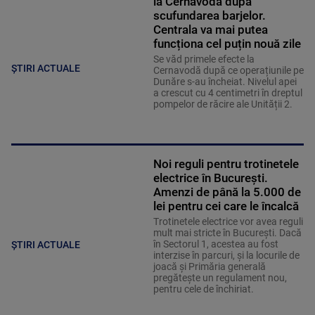
la Cernavodă după
scufundarea barjelor.
Centrala va mai putea
funcționa cel puțin nouă zile
Se văd primele efecte la
ȘTIRI ACTUALE
Cernavodă după ce operațiunile pe
Dunăre s-au încheiat. Nivelul apei
a crescut cu 4 centimetri în dreptul
pompelor de răcire ale Unității 2.
Noi reguli pentru trotinetele
electrice în București.
Amenzi de până la 5.000 de
lei pentru cei care le încalcă
Trotinetele electrice vor avea reguli
mult mai stricte în București. Dacă
în Sectorul 1, acestea au fost
ȘTIRI ACTUALE
interzise în parcuri, și la locurile de
joacă și Primăria generală
pregătește un regulament nou,
pentru cele de închiriat.