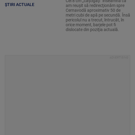
Cei 8 cm „câştigaţi” înseamnă că
ȘTIRI ACTUALE
am reuşit să redirecţionăm spre
Cernavodă aproximativ 50 de
metri cubi de apă pe secundă. Însă
pericolul nu a trecut, întrucât, în
orice moment, barjele pot fi
dislocate din poziţia actuală.