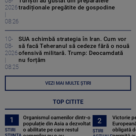
08-
Turiștii au gustat din preparatele
2026
tradiționale pregătite de gospodine
|
08:26
10-
SUA schimbă strategia în Iran. Cum vor
08-
să facă Teheranul să cedeze fără o nouă
2026
ofensivă militară. Trump: Deocamdată
|
nu forțăm
08:25
VEZI MAI MULTE ȘTIRI
TOP CITITE
Organismul oamenilor dintr-o
Victorie p
1
2
populație din Asia a dezvoltat
Europeană
o abilitate pe care restul
obligată d
STIRI
ȘTIRI
oamenilor nu o au
permită au
STIINTA