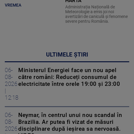
HARTĂ
VREMEA
Administrația Națională de
Meteorologie a emis joi noi
avertizări de caniculă și fenomene
severe pentru România.
ULTIMELE ȘTIRI
06-
Ministerul Energiei face un nou apel
08-
către români: Reduceți consumul de
2026
electricitate între orele 19:00 și 23:00
|
12:18
06-
Neymar, în centrul unui nou scandal în
08-
Brazilia. Ar putea fi vizat de măsuri
2026
disciplinare după ieșirea sa nervoasă.