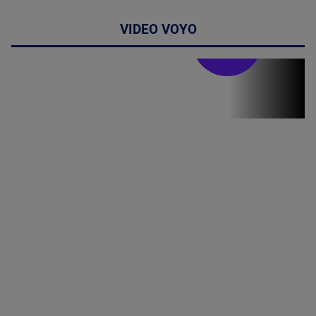
VIDEO VOYO
Doctor de
bine
Doctor de
Grijă | Ediția
16 |
Telemedicina
in
cardiologie