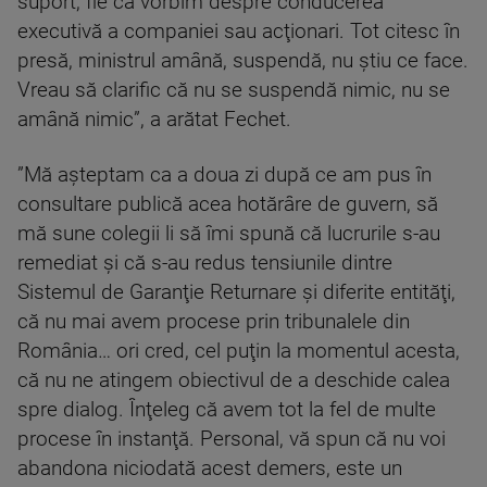
suport, fie că vorbim despre conducerea
executivă a companiei sau acţionari. Tot citesc în
presă, ministrul amână, suspendă, nu ştiu ce face.
Vreau să clarific că nu se suspendă nimic, nu se
amână nimic”, a arătat Fechet.
”Mă aşteptam ca a doua zi după ce am pus în
consultare publică acea hotărâre de guvern, să
mă sune colegii li să îmi spună că lucrurile s-au
remediat şi că s-au redus tensiunile dintre
Sistemul de Garanţie Returnare şi diferite entităţi,
că nu mai avem procese prin tribunalele din
România… ori cred, cel puţin la momentul acesta,
că nu ne atingem obiectivul de a deschide calea
spre dialog. Înţeleg că avem tot la fel de multe
procese în instanţă. Personal, vă spun că nu voi
abandona niciodată acest demers, este un