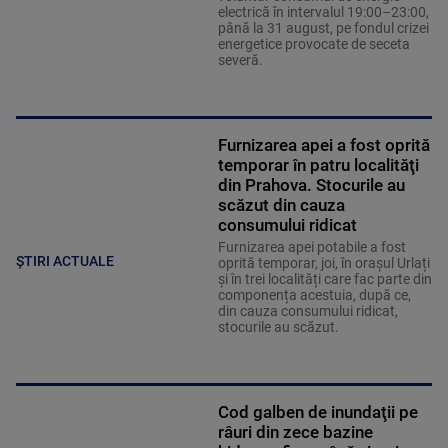
electrică în intervalul 19:00–23:00,
până la 31 august, pe fondul crizei
energetice provocate de seceta
severă.
Furnizarea apei a fost oprită
temporar în patru localităţi
din Prahova. Stocurile au
scăzut din cauza
consumului ridicat
Furnizarea apei potabile a fost
ȘTIRI ACTUALE
oprită temporar, joi, în orașul Urlați
și în trei localități care fac parte din
componența acestuia, după ce,
din cauza consumului ridicat,
stocurile au scăzut.
Cod galben de inundaţii pe
râuri din zece bazine