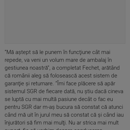
”Mă aştept să le punem în funcţiune cât mai
repede, va veni un volum mare de ambalaj în
gestiunea noastră”, a completat Fechet, arătând
că românii aleg să folosească acest sistem de
garanţie şi returnare. ”Îmi face plăcere să apăr
sistemul SGR de fiecare dată, nu ştiu dacă cineva
se luptă cu mai multă pasiune decât o fac eu
pentru SGR dar m-aş bucura să constat că atunci
când mă uit în jurul meu să constat că şi când iau
înjurători să fim mai mulţi. Nu ar strica mai mult