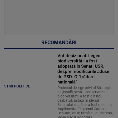
RECOMANDĂRI
Vot decizional. Legea
biodiversităţii a fost
adoptată în Senat. USR,
despre modificările aduse
de PSD: O "trădare
națională"
STIRI POLITICE
Proiectul de lege privind Strategia
naţională pentru conservarea
biodiversităţii a fost din nou
dezbătut, astăzi, în plenul
Senatului, după ce a fost modificat
"suplimentar" în plenul Camerei
Deputaţilor. În urmă cu puțin timp,
legea a fost adoptată.