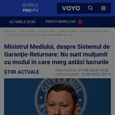
StirilePROTV
CAUTA
VOYO
TOATE 
PROTV NEWS LIVE
ULTIMELE ȘTIRI
Stirileprotv
Știri Actuale
Ministrul Mediului, despre Sistemul de Garanţie-Returnare:
Nu sunt mulţumit cu modul în care merg astăzi lucrurile
Ministrul Mediului, despre Sistemul de
Garanţie-Returnare: Nu sunt mulţumit
cu modul în care merg astăzi lucrurile
Data publicării:
21-03-2024 | 10:42
ȘTIRI ACTUALE
Data actualizării:
12-08-2025 | 00:13