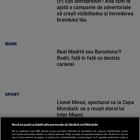
(P) Ești antreprenor? Află cum te
ajută o campanie de advertoriale
să crești vizibilitatea și încrederea
brandului tău
IBANI
Real Madrid sau Barcelona?!
Rodri, față în față cu decizia
carierei
SPORT
Lionel Messi, spectacol ca la Cupa
Mondială: ce a reușit starul lui
Inter Miami
Nouă ne pasă ca datele tale personale să rămână confidențiale
Noi și partenerii noștri
201
stocăm și/sau accesăm informații pe dispozitivul dvs., precum identificatorii cookie
unici pentru prelucrarea datelor cu caracter personal. Puteți accepta sau gestiona alegerile dvs. făcând clic mai jos
sau în orice moment, pe pagina cu politica de confidențialitate. Aceste alegeri vor fi raportate partenerilor noștri și