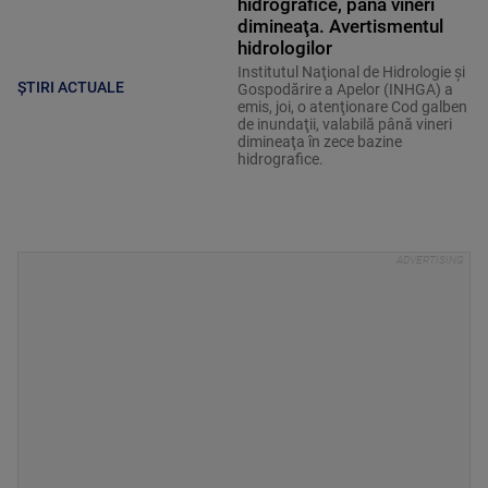
hidrografice, până vineri
dimineaţa. Avertismentul
hidrologilor
Institutul Naţional de Hidrologie şi
ȘTIRI ACTUALE
Gospodărire a Apelor (INHGA) a
emis, joi, o atenţionare Cod galben
de inundaţii, valabilă până vineri
dimineaţa în zece bazine
hidrografice.