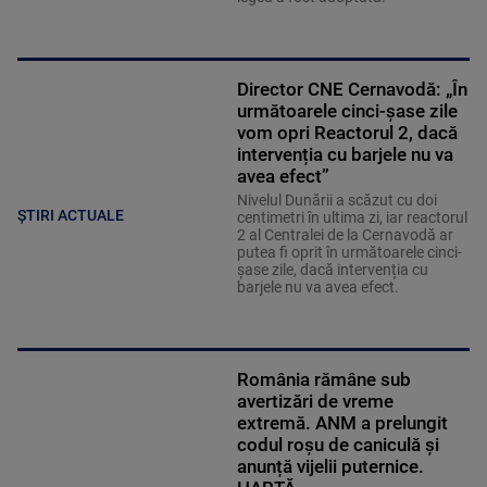
Director CNE Cernavodă: „În
următoarele cinci-șase zile
vom opri Reactorul 2, dacă
intervenția cu barjele nu va
avea efect”
Nivelul Dunării a scăzut cu doi
ȘTIRI ACTUALE
centimetri în ultima zi, iar reactorul
2 al Centralei de la Cernavodă ar
putea fi oprit în următoarele cinci-
șase zile, dacă intervenția cu
barjele nu va avea efect.
România rămâne sub
avertizări de vreme
extremă. ANM a prelungit
codul roșu de caniculă și
anunță vijelii puternice.