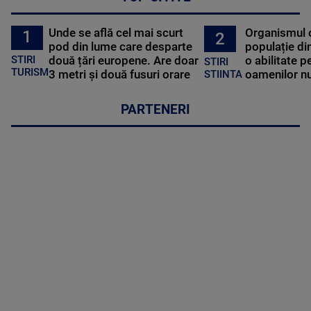
Unde se află cel mai scurt
Organismul 
1
2
pod din lume care desparte
populație di
STIRI
două țări europene. Are doar
o abilitate p
STIRI
TURISM
3 metri și două fusuri orare
oamenilor nu
STIINTA
PARTENERI