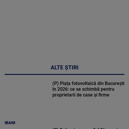
MAI
MULTE
DETALII
34:04
ALTE ȘTIRI
(P) Piața fotovoltaică din București
în 2026: ce se schimbă pentru
proprietarii de case și firme
IBANI