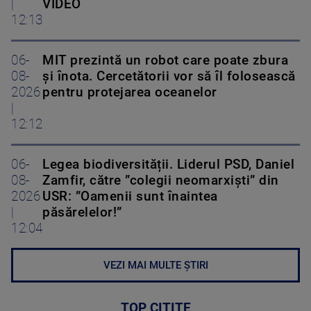
|
VIDEO
12:13
06-
MIT prezintă un robot care poate zbura
08-
și înota. Cercetătorii vor să îl folosească
2026
pentru protejarea oceanelor
|
12:12
06-
Legea biodiversității. Liderul PSD, Daniel
08-
Zamfir, către ”colegii neomarxiști” din
2026
USR: ”Oamenii sunt înaintea
|
păsărelelor!”
12:04
VEZI MAI MULTE ȘTIRI
TOP CITITE