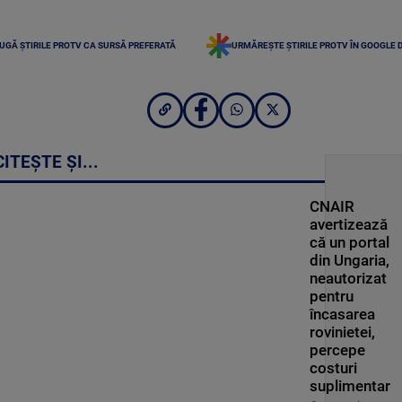
UGĂ ȘTIRILE PROTV CA SURSĂ PREFERATĂ
URMĂREȘTE ȘTIRILE PROTV ÎN GOOGLE 
CITEȘTE ȘI...
CNAIR
avertizează
că un portal
din Ungaria,
neautorizat
pentru
încasarea
rovinietei,
percepe
costuri
suplimentar