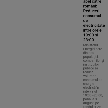
apel către
români:
Reduceți
consumul
de
electricitate
între orele
19:00 și
23:00
Ministerul
Energiei cere
din nou
populației,
companiilor și
instituțiilor
publice să
reducă
voluntar
consumul de
energie
electrică în
intervalul
19:00–23:00,
până la 31
august, pe
fondul crizei