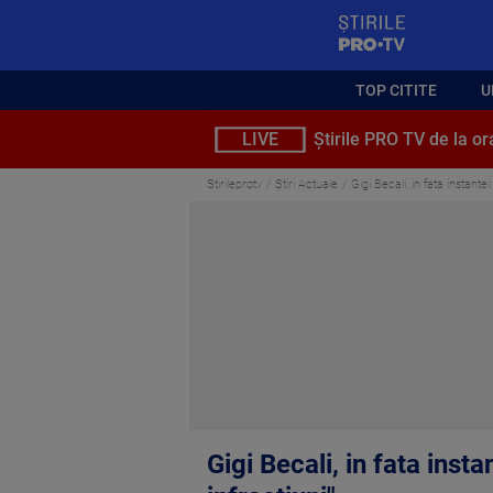
StirilePROTV
TOP CITITE
U
LIVE
Știrile PRO TV de la or
Stirileprotv
Știri Actuale
Gigi Becali, in fata instante
Gigi Becali, in fata inst