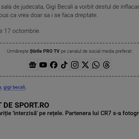
 sala de judecata, Gigi Becali a vorbit destul de inflacara
spus ca vrea doar sa i se faca dreptate.
pe 17 octombrie.
Urmărește
Știrile PRO TV
pe canalul de social media preferat:
a
,
gigi becali
,
 DE SPORT.RO
ie 'interzisă' pe rețele. Partenera lui CR7 s-a fotog