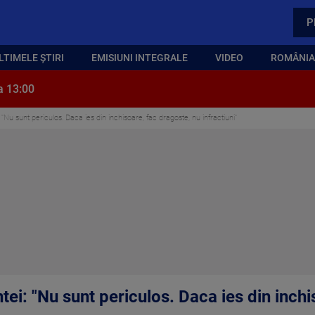
P
LTIMELE ȘTIRI
EMISIUNI INTEGRALE
VIDEO
ROMÂNIA,
a 13:00
i: "Nu sunt periculos. Daca ies din inchisoare, fac dragoste, nu infractiuni"
antei: "Nu sunt periculos. Daca ies din inch