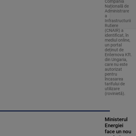
Compania
Națională de
Administrare
a
Infrastructurii
Rutiere
(CNAIR) a
identificat, în
mediul online,
un portal
deținut de
Enternova Kft.
din Ungaria,
care nu este
autorizat
pentru
încasarea
tarifului de
utilizare
(rovinietă).
Ministerul
Energiei
face un nou