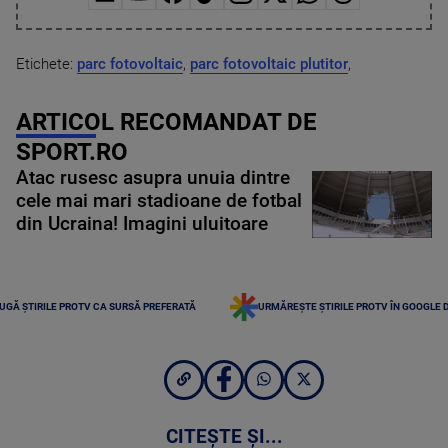
Etichete:
parc fotovoltaic
,
parc fotovoltaic plutitor
,
ARTICOL RECOMANDAT DE
SPORT.RO
Atac rusesc asupra unuia dintre
cele mai mari stadioane de fotbal
din Ucraina! Imagini uluitoare
UGĂ ȘTIRILE PROTV CA SURSĂ PREFERATĂ
URMĂREȘTE ȘTIRILE PROTV ÎN GOOGLE 
CITEȘTE ȘI...