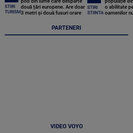
pod din lume care desparte
populație di
STIRI
două țări europene. Are doar
o abilitate p
STIRI
TURISM
3 metri și două fusuri orare
oamenilor nu
STIINTA
PARTENERI
VIDEO VOYO