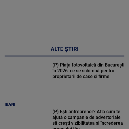
ALTE ȘTIRI
(P) Piața fotovoltaică din București
în 2026: ce se schimbă pentru
proprietarii de case și firme
IBANI
(P) Ești antreprenor? Află cum te
ajută o campanie de advertoriale
să crești vizibilitatea și încrederea
brandului tău