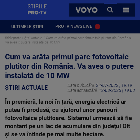
StirilePROTV
CAUTA
VOYO
TOATE 
PROTV NEWS LIVE
ULTIMELE ȘTIRI
Stirileprotv
Știri Actuale
Cum va arăta primul parc fotovoltaic plutitor din România.
Va avea o putere instalată de 10 MW
Cum va arăta primul parc fotovoltaic
plutitor din România. Va avea o putere
instalată de 10 MW
Data publicării:
24-07-2022 | 19:19
ȘTIRI ACTUALE
Data actualizării:
12-08-2025 | 19:03
În premieră, la noi în țară, energia electrică ar
putea fi produsă, cu ajutorul unor panouri
fotovoltaice plutitoare. Sistemul urmează să fie
montant pe un lac de acumulare din județul Olt
și se va întinde pe mai multe hectare.