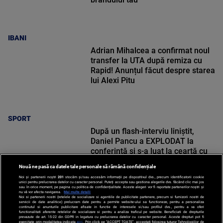
IBANI
Adrian Mihalcea a confirmat noul
transfer la UTA după remiza cu
Rapid! Anunțul făcut despre starea
lui Alexi Pitu
SPORT
După un flash-interviu liniștit,
Daniel Pancu a EXPLODAT la
conferință și s-a luat la ceartă cu
oamenii în sală: ”Gata, nu mai
Nouă ne pasă ca datele tale personale să rămână confidențiale
strigați”
Noi și partenerii noștri
201
stocăm și/sau accesăm informații pe dispozitivul dvs., precum identificatorii cookie
unici pentru prelucrarea datelor cu caracter personal. Puteți accepta sau gestiona alegerile dvs. făcând clic mai jos
sau în orice moment, pe pagina cu politica de confidențialitate. Aceste alegeri vor fi raportate partenerilor noștri și
nu vă vor afecta navigarea.
Mai multe detalii
Noi si partenerii nostri (retelele de socializare si agentiile de publicitate partenere, precum si furnizorii nostri de
SPORT
servicii de date analitice) prelucram date pentru a permite website-ului sa functioneze, pentru a personaliza
continutul si anunturile publicitare afisate in functie de interesele si/sau profilul dvs., pentru a va oferi
functionalitati aferente retelelor de socializare si pentru a analiza traficul pe website. Beneficiati de drepturile
prevazute de art. 15-22 din GDPR in legatura cu prelucrarea datelor cu caracter personal. Aceste drepturi pot fi
exercitate prin modalitatea indicata
aici
. Prin click pe “ACCEPT TOATE”, acceptati folosirea tuturor Tehnologiilor de