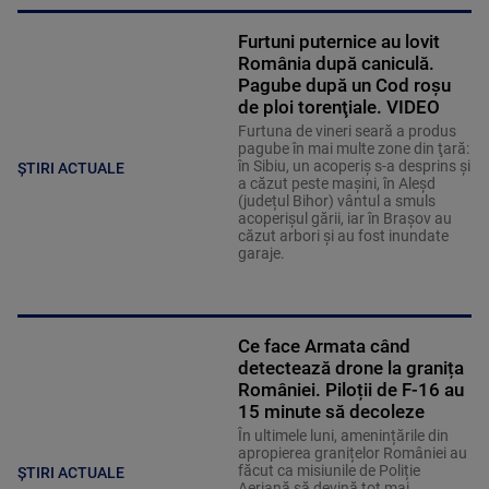
Furtuni puternice au lovit
România după caniculă.
Pagube după un Cod roşu
de ploi torenţiale. VIDEO
Furtuna de vineri seară a produs
pagube în mai multe zone din ţară:
în Sibiu, un acoperiş s-a desprins și
ȘTIRI ACTUALE
a căzut peste maşini, în Aleşd
(județul Bihor) vântul a smuls
acoperişul gării, iar în Braşov au
căzut arbori şi au fost inundate
garaje.
Ce face Armata când
detectează drone la granița
României. Piloții de F-16 au
15 minute să decoleze
În ultimele luni, amenințările din
apropierea granițelor României au
făcut ca misiunile de Poliție
ȘTIRI ACTUALE
Aeriană să devină tot mai