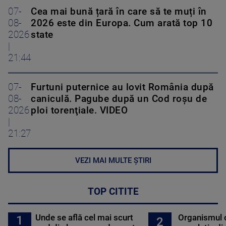
07-
Cea mai bună țară în care să te muți în
08-
2026 este din Europa. Cum arată top 10
2026
state
|
21:44
07-
Furtuni puternice au lovit România după
08-
caniculă. Pagube după un Cod roşu de
2026
ploi torenţiale. VIDEO
|
21:27
VEZI MAI MULTE ȘTIRI
TOP CITITE
Unde se află cel mai scurt
Organismul 
1
2