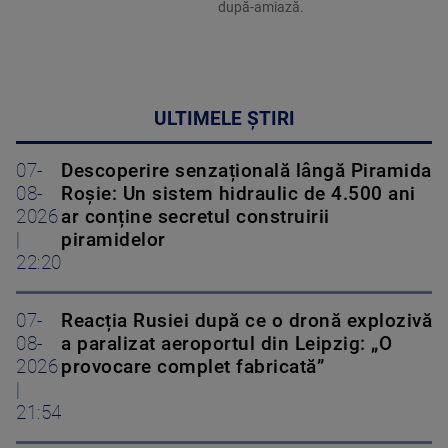
după-amiază.
ULTIMELE ȘTIRI
07-
Descoperire senzațională lângă Piramida
08-
Roșie: Un sistem hidraulic de 4.500 ani
2026
ar conține secretul construirii
|
piramidelor
22:20
07-
Reacția Rusiei după ce o dronă explozivă
08-
a paralizat aeroportul din Leipzig: „O
2026
provocare complet fabricată”
|
21:54