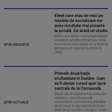
Elevii care stau de mici pe
rețelele de socializare vor
avea rezultate mai proaste
la școală. Ce arată un studiu
Elevii care îşi fac conturi pe rețelele
sociale în școala primară au note
mai mici la examenele de la final de
STIRI EDUCATIE
gimnaziu, în special la științe și
citire.
Primele două barje
scufundate în Dunăre. Cum
va fi deviat cursul apei spre
centrala de la Cernavodă
După zile de așteptare și amânări
repetate, operațiunea de
scufundare controlată a primelor
ȘTIRI ACTUALE
două barje în apropierea brațului
Bala de pe Dunăre a început vineri