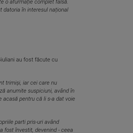
te o afurmație complet falsă.
datoria în interesul național
iuliani au fost făcute cu
t trimişi, iar cei care nu
ză anumite suspiciuni, având în
e acasă pentru că li s-a dat voie
riile parti pris-uri având
 fost învestit, devenind - ceea