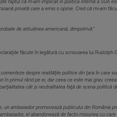
ește faptul că m-am implicat în politica internă a SUA es
soană privată care a emis o opinie. Cred că mi-am făcut 
 probate de atitudinea americană, dimpotrivă.”
claraţiile făcute în legătură cu scrisoarea lui Rudolph G
comenteze despre realităţile politice din ţara în care sun
n în primul rând pe ei, dar ceea ce este mai grav, creea
ţialitatea cât şi neutralitatea faţă de scena politică d
ale, un ambasador promovează publicului din România prop
e ambasador, el abandonează de facto misiunea cu care a