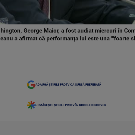
ngton, George Maior, a fost audiat miercuri în Comi
anu a afirmat că performanţa lui este una '"foarte slab
ADAUGĂ ȘTIRILE PROTV CA SURSĂ PREFERATĂ
URMĂREȘTE ȘTIRILE PROTV ÎN GOOGLE DISCOVER