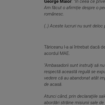
George Maior
:
”În ceea ce priv
Am făcut o afirmție despre o per
românesc.
(..) Aceste lucruri nu sunt deloc
Tăriceanu l-a ai întrebat dacă de
acordul MAE.
"Ambasadorii sunt instruiţi să nu 
respectă această regulă se expu
vedere că au abandonat atât impar
de acasă.
Atunci când, prin declaraţiile s
abordări străine misiunii sale d