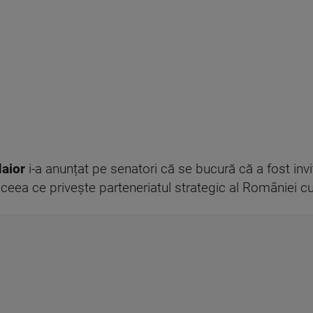
aior
i-a anunțat pe senatori că se bucură că a fost invit
în ceea ce privește parteneriatul strategic al României c