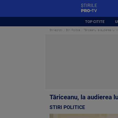
StirilePROTV
TOP CITITE
U
Stirileprotv
Stiri Politice
Tăriceanu, la audierea lui Ma
Tăriceanu, la audierea lu
STIRI POLITICE