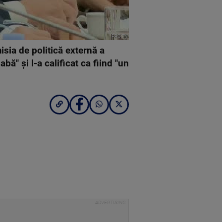
PRO TV
sia de politică externă a
ă" şi l-a calificat ca fiind "un