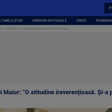
P
LTIMELE ȘTIRI
EMISIUNI INTEGRALE
VIDEO
ROMÂNIA,
ior: ”O atitudine ireverențioasă. Și-a permis să ridice tonul”
i Maior: ”O atitudine ireverențioasă. Și-a 