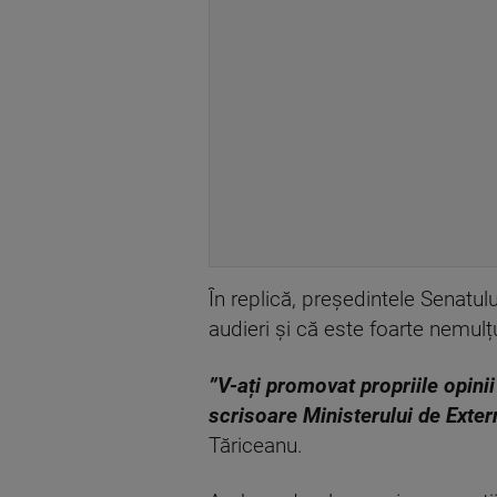
În replică, președintele Senatulu
audieri și că este foarte nemul
”V-ați promovat propriile opini
scrisoare Ministerului de Exte
Tăriceanu.