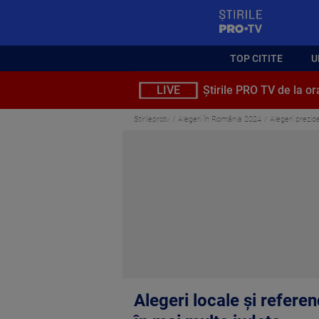
StirilePROTV
TOP CITITE
U
LIVE
Știrile PRO TV de la or
Stirileprotv
Alegeri în România 2024
Alegeri prezide
Alegeri locale și referen