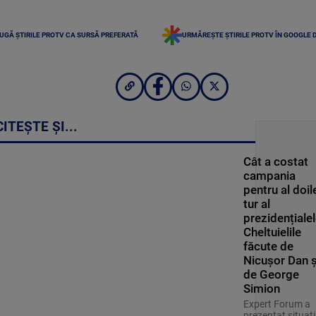
UGĂ ȘTIRILE PROTV CA SURSĂ PREFERATĂ
URMĂREȘTE ȘTIRILE PROTV ÎN GOOGLE 
CITEȘTE ȘI...
Cât a costat
campania
pentru al doil
tur al
prezidențialel
Cheltuielile
făcute de
Nicușor Dan ș
de George
Simion
Expert Forum a
prezentat situaț