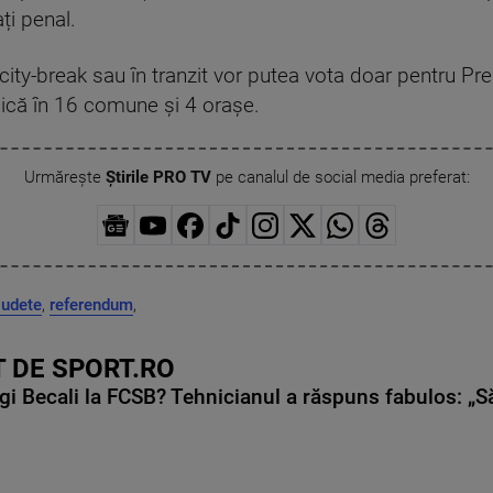
ți penal.
 în city-break sau în tranzit vor putea vota doar pentru Pr
nică în 16 comune și 4 orașe.
Urmărește
Știrile PRO TV
pe canalul de social media preferat:
judete
,
referendum
,
 DE SPORT.RO
gi Becali la FCSB? Tehnicianul a răspuns fabulos: „S