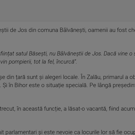
ăneștii de Jos din comuna Bâlvănești, oamenii au fost 
ființat satul Băsești, nu Bâlvăneștii de Jos. Dacă vine o
in pompierii, tot la fel, încurcă”.
din țară sunt și alegeri locale. În Zalău, primarul a o
Și în Bihor este o situație specială. Pe lângă președinte
ul trecut, în această funcție, a lăsat-o vacantă, fiind ac
t parlamentari și este nevoie ca locurile lor să fie ocu