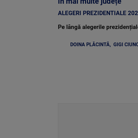
în mai multe județe
ALEGERI PREZIDENTIALE 20
Pe lângă alegerile prezidențial
DOINA PLĂCINTĂ
,
GIGI CIU