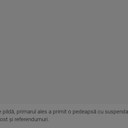
e pildă, primarul ales a primit o pedeapsă cu suspendare
fost și referendumuri.