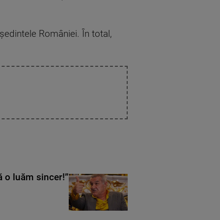
eședintele României. În total,
ă o luăm sincer!”