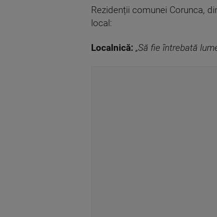
Rezidenții comunei Corunca, din
local:
Localnică:
„Să fie întrebată lum