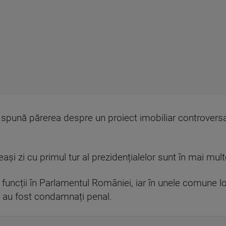
i spună părerea despre un proiect imobiliar controversa
ași zi cu primul tur al prezidențialelor sunt în mai multe
funcții în Parlamentul României, iar în unele comune loc
li au fost condamnați penal.