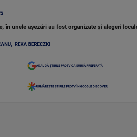
25
e, în unele așezări au fost organizate și alegeri loca
NCANU
,
REKA BERECZKI
ADAUGĂ ȘTIRILE PROTV CA SURSĂ PREFERATĂ
URMĂREȘTE ȘTIRILE PROTV ÎN GOOGLE DISCOVER