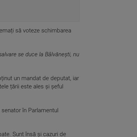
chemați să voteze schimbarea
 salvare se duce la Bâlvănești, nu
bținut un mandat de deputat, iar
le țării este ales și șeful
um senator în Parlamentul
pate. Sunt însă și cazuri de