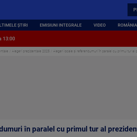
P
LTIMELE ȘTIRI
EMISIUNI INTEGRALE
VIDEO
ROMÂNIA,
a 13:00
ntiale
Alegeri prezidentiale 2025
Alegeri locale și referendumuri în paralel cu primul tur al p
dumuri în paralel cu primul tur al prezidenț