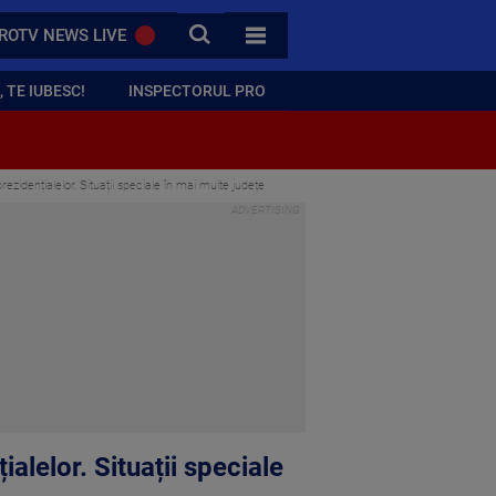
CAUTA
ROTV NEWS LIVE
TOATE CATEGORIILE
 TE IUBESC!
INSPECTORUL PRO
rezidențialelor. Situații speciale în mai multe județe
ialelor. Situații speciale