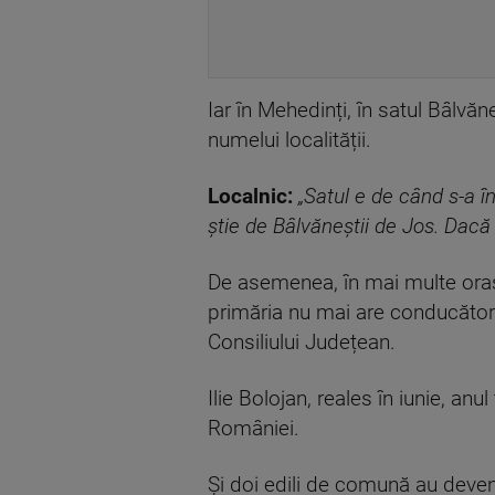
Iar în Mehedinți, în satul Bâlv
numelui localității.
Localnic:
„Satul e de când s-a în
știe de Bâlvăneștii de Jos. Dacă v
De asemenea, în mai multe orașe 
primăria nu mai are conducător. 
Consiliului Județean.
Ilie Bolojan, reales în iunie, an
României.
Și doi edili de comună au deveni