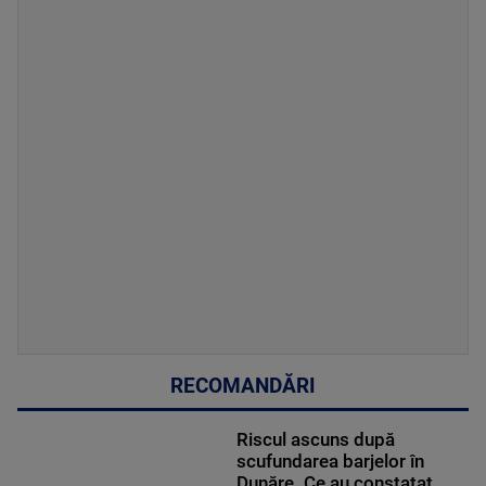
RECOMANDĂRI
Riscul ascuns după
scufundarea barjelor în
Dunăre. Ce au constatat