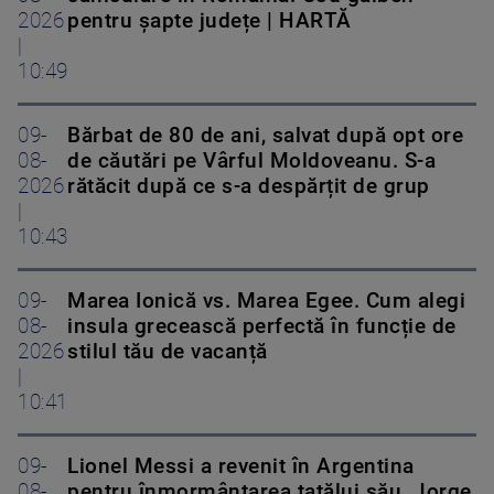
2026
pentru șapte județe | HARTĂ
|
10:49
09-
Bărbat de 80 de ani, salvat după opt ore
08-
de căutări pe Vârful Moldoveanu. S-a
2026
rătăcit după ce s-a despărțit de grup
|
10:43
09-
Marea Ionică vs. Marea Egee. Cum alegi
08-
insula grecească perfectă în funcție de
2026
stilul tău de vacanță
|
10:41
09-
Lionel Messi a revenit în Argentina
08-
pentru înmormântarea tatălui său. Jorge