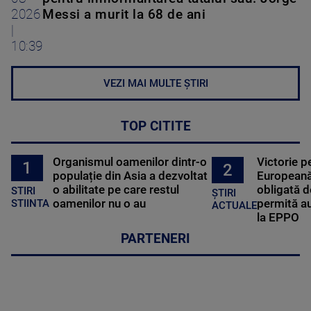
2026
Messi a murit la 68 de ani
|
10:39
VEZI MAI MULTE ȘTIRI
TOP CITITE
Organismul oamenilor dintr-o
Victorie p
1
2
populație din Asia a dezvoltat
Europeană
o abilitate pe care restul
obligată d
STIRI
ȘTIRI
oamenilor nu o au
permită au
STIINTA
ACTUALE
la EPPO
PARTENERI