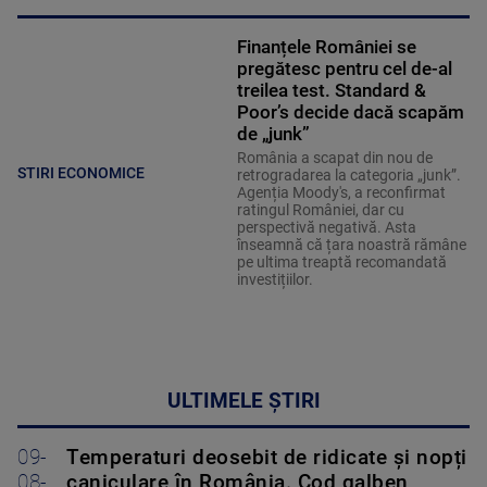
Finanțele României se
pregătesc pentru cel de-al
treilea test. Standard &
Poor’s decide dacă scapăm
de „junk”
România a scapat din nou de
STIRI ECONOMICE
retrogradarea la categoria „junk”.
Agenția Moody's, a reconfirmat
ratingul României, dar cu
perspectivă negativă. Asta
înseamnă că țara noastră rămâne
pe ultima treaptă recomandată
investițiilor.
ULTIMELE ȘTIRI
09-
Temperaturi deosebit de ridicate și nopți
08-
caniculare în România. Cod galben