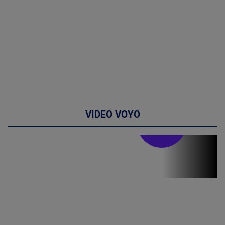
VIDEO VOYO
Stirile PRO TV
Stirile PRO