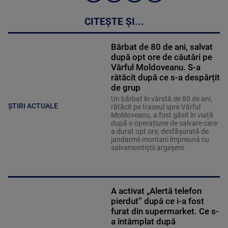
CITEȘTE ȘI...
Bărbat de 80 de ani, salvat
după opt ore de căutări pe
Vârful Moldoveanu. S-a
rătăcit după ce s-a despărțit
de grup
Un bărbat în vârstă de 80 de ani,
ȘTIRI ACTUALE
rătăcit pe traseul spre Vârful
Moldoveanu, a fost găsit în viață
după o operațiune de salvare care
a durat opt ore, desfășurată de
jandarmii montani împreună cu
salvamontiștii argeșeni.
A activat „Alertă telefon
pierdut” după ce i-a fost
furat din supermarket. Ce s-
a întâmplat după