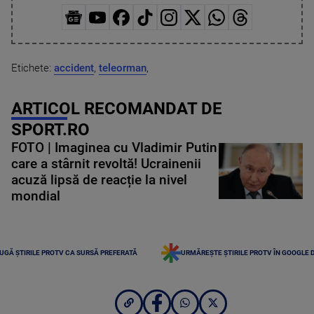
Etichete:
accident
,
teleorman
,
ARTICOL RECOMANDAT DE
SPORT.RO
FOTO | Imaginea cu Vladimir Putin
care a stârnit revoltă! Ucrainenii
acuză lipsă de reacție la nivel
mondial
UGĂ ȘTIRILE PROTV CA SURSĂ PREFERATĂ
URMĂREȘTE ȘTIRILE PROTV ÎN GOOGLE 