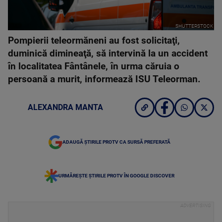
SHUTTERSTOCK
Pompierii teleormăneni au fost solicitaţi,
duminică dimineaţă, să intervină la un accident
în localitatea Fântânele, în urma căruia o
persoană a murit, informează ISU Teleorman.
ALEXANDRA MANTA
ADAUGĂ ȘTIRILE PROTV CA SURSĂ PREFERATĂ
URMĂREȘTE ȘTIRILE PROTV ÎN GOOGLE DISCOVER