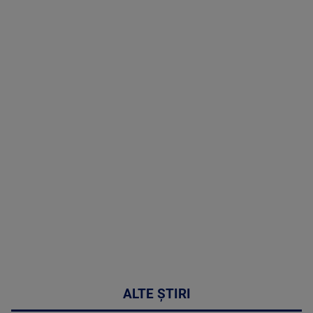
TV # 19.00 -
8 August
2026
MAI
MULTE
DETALII
30:33
ALTE ȘTIRI