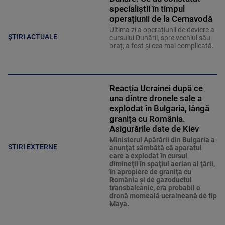
specialiștii în timpul
operațiunii de la Cernavodă
Ultima zi a operațiunii de deviere a
ȘTIRI ACTUALE
cursului Dunării, spre vechiul său
braț, a fost și cea mai complicată.
Reacția Ucrainei după ce
una dintre dronele sale a
explodat în Bulgaria, lângă
granița cu România.
Asigurările date de Kiev
Ministerul Apărării din Bulgaria a
STIRI EXTERNE
anunţat sâmbătă că aparatul
care a explodat în cursul
dimineţii în spaţiul aerian al ţării,
în apropiere de graniţa cu
România şi de gazoductul
transbalcanic, era probabil o
dronă momeală ucraineană de tip
Maya.