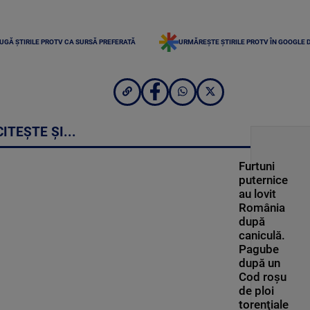
UGĂ ȘTIRILE PROTV CA SURSĂ PREFERATĂ
URMĂREȘTE ȘTIRILE PROTV ÎN GOOGLE 
CITEȘTE ȘI...
Furtuni
puternice
au lovit
România
după
caniculă.
Pagube
după un
Cod roşu
de ploi
torenţiale