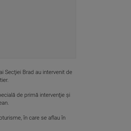
i Secţiei Brad au intervenit de
ier.
ecială de primă intervenţie şi
ean.
oturisme, în care se aflau în