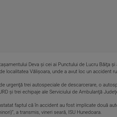
aşamentului Deva şi cei ai Punctului de Lucru Băiţa şi a
e localitatea Vălişoara, unde a avut loc un accident rut
de urgenţă trei autospeciale de descarcerare, o autosp
 şi trei echipaje ale Serviciului de Ambulanţă Judeţ
nstatat faptul că în accident au fost implicate două aut
minori)”, a transmis, vineri seară, ISU Hunedoara.