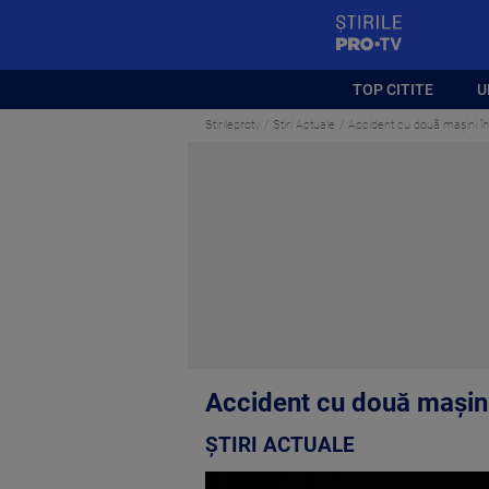
StirilePROTV
TOP CITITE
U
Stirileprotv
Știri Actuale
Accident cu două mașini în H
Accident cu două mașini 
ȘTIRI ACTUALE