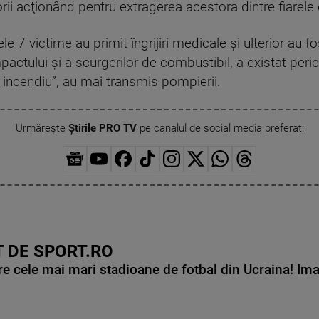
orii acţionând pentru extragerea acestora dintre fiarele
le 7 victime au primit îngrijiri medicale şi ulterior au fo
tului şi a scurgerilor de combustibil, a existat perico
incendiu”, au mai transmis pompierii.
Urmărește
Știrile PRO TV
pe canalul de social media preferat:
 DE SPORT.RO
e cele mai mari stadioane de fotbal din Ucraina! Ima