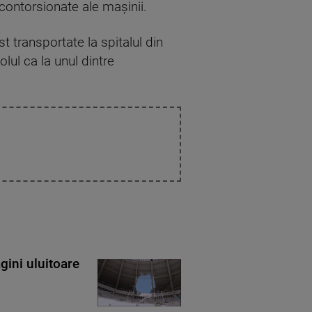
 contorsionate ale maşinii.
st transportate la spitalul din
lul ca la unul dintre
gini uluitoare