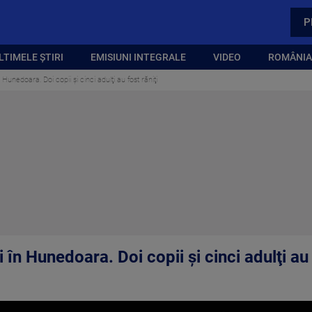
P
LTIMELE ȘTIRI
EMISIUNI INTEGRALE
VIDEO
ROMÂNIA,
unedoara. Doi copii şi cinci adulţi au fost răniţi
în Hunedoara. Doi copii şi cinci adulţi au 