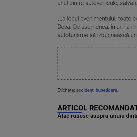
unul dintre autovehicule, salvat
„La locul evenimentului, toate ce
Deva. De asemenea, în urma impac
autoturisme să izbucnească un 
Etichete:
accident
,
hunedoara
,
ARTICOL RECOMANDAT
Atac rusesc asupra unuia dintr