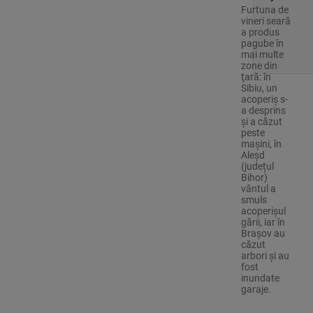
Furtuna de
vineri seară
a produs
pagube în
mai multe
zone din
ţară: în
Sibiu, un
acoperiş s-
a desprins
și a căzut
peste
maşini, în
Aleşd
(județul
Bihor)
vântul a
smuls
acoperişul
gării, iar în
Braşov au
căzut
arbori şi au
fost
inundate
garaje.