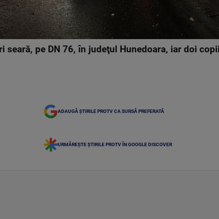
 seară, pe DN 76, în judeţul Hunedoara, iar doi copii ş
ADAUGĂ ȘTIRILE PROTV CA SURSĂ PREFERATĂ
URMĂREȘTE ȘTIRILE PROTV ÎN GOOGLE DISCOVER