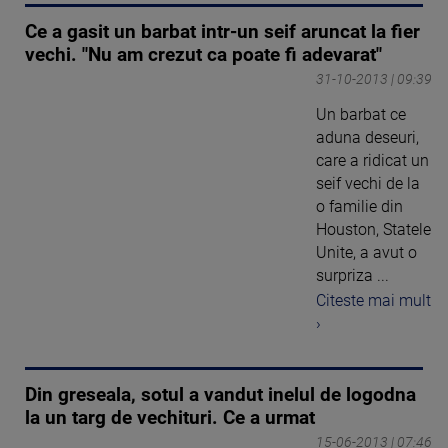
Ce a gasit un barbat intr-un seif aruncat la fier
vechi. "Nu am crezut ca poate fi adevarat"
31-10-2013 | 09:39
Un barbat ce
aduna deseuri,
care a ridicat un
seif vechi de la
o familie din
Houston, Statele
Unite, a avut o
surpriza ...
Citeste mai mult
›
Din greseala, sotul a vandut inelul de logodna
la un targ de vechituri. Ce a urmat
15-06-2013 | 07:46