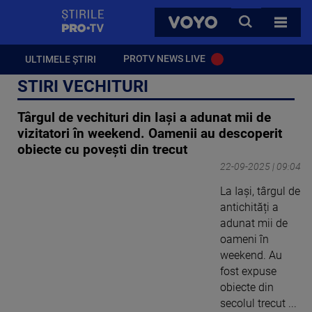
StirilePROTV
CAUTA
VOYO
TOATE 
PROTV NEWS LIVE
ULTIMELE ȘTIRI
STIRI VECHITURI
Târgul de vechituri din Iași a adunat mii de
vizitatori în weekend. Oamenii au descoperit
obiecte cu povești din trecut
22-09-2025 | 09:04
La Iași, târgul de
antichități a
adunat mii de
oameni în
weekend. Au
fost expuse
obiecte din
secolul trecut ...