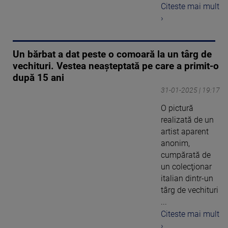
Citeste mai mult
›
Un bărbat a dat peste o comoară la un târg de
vechituri. Vestea neașteptată pe care a primit-o
după 15 ani
31-01-2025 | 19:17
O pictură
realizată de un
artist aparent
anonim,
cumpărată de
un colecţionar
italian dintr-un
târg de vechituri
...
Citeste mai mult
›