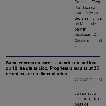
Protest la Târgu
Jiu, după ce
autorităţile au
decis să închidă
un târg unde
oamenii
obişnuiau să ...
Citeste mai mult
›
Suma enorma cu care s-a vandut un inel luat
cu 10 lire din talcioc. Proprietara nu a stiut 25
de ani ca are un diamant urias
08-06-2017 | 11:12
Un inel
cumparat cu
zece lire de la o
piata de