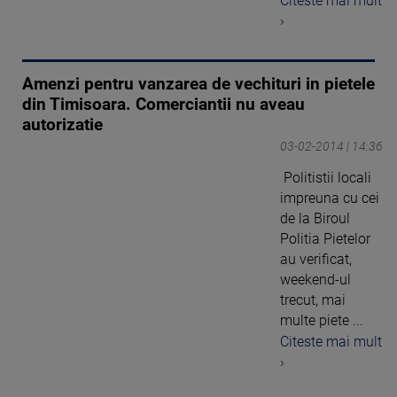
Citeste mai mult
›
Amenzi pentru vanzarea de vechituri in pietele
din Timisoara. Comerciantii nu aveau
autorizatie
03-02-2014 | 14:36
Politistii locali
impreuna cu cei
de la Biroul
Politia Pietelor
au verificat,
weekend-ul
trecut, mai
multe piete ...
Citeste mai mult
›