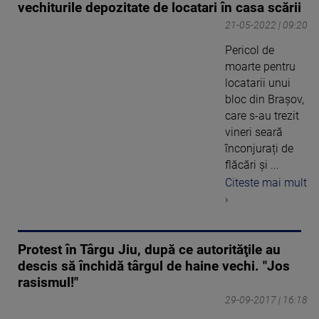
vechiturile depozitate de locatari în casa scării
21-05-2022 | 09:20
Pericol de
moarte pentru
locatarii unui
bloc din Brașov,
care s-au trezit
vineri seară
înconjurați de
flăcări și ...
Citeste mai mult
›
Protest în Târgu Jiu, după ce autorităţile au
descis să închidă târgul de haine vechi. "Jos
rasismul!"
29-09-2017 | 16:18