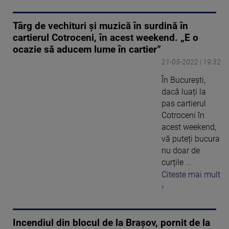
Târg de vechituri și muzică în surdină în
cartierul Cotroceni, în acest weekend. „E o
ocazie să aducem lume în cartier”
21-05-2022 | 19:32
În București,
dacă luați la
pas cartierul
Cotroceni în
acest weekend,
vă puteți bucura
nu doar de
curțile ...
Citeste mai mult
›
Incendiul din blocul de la Brașov, pornit de la