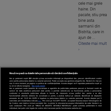
cele mai grele
haine. Din
pacate, stiu prea
bine asta
sarmanii din
Bistrita, care in
ajun de ...
Citeste mai mult
›
Nouă ne pasă ca datele tale personale să rămână confidențiale
1
Noi și partenerii noștri
201
stocăm și/sau accesăm informații pe dispozitivul dvs., precum identificatorii cookie
unici pentru prelucrarea datelor cu caracter personal. Puteți accepta sau gestiona alegerile dvs. făcând clic mai jos
sau în orice moment, pe pagina cu politica de confidențialitate. Aceste alegeri vor fi raportate partenerilor noștri și
nu vă vor afecta navigarea.
Mai multe detalii
Noi si partenerii nostri (retelele de socializare si agentiile de publicitate partenere, precum si furnizorii nostri de
servicii de date analitice) prelucram date pentru a permite website-ului sa functioneze, pentru a personaliza
continutul si anunturile publicitare afisate in functie de interesele si/sau profilul dvs., pentru a va oferi
functionalitati aferente retelelor de socializare si pentru a analiza traficul pe website. Beneficiati de drepturile
prevazute de art. 15-22 din GDPR in legatura cu prelucrarea datelor cu caracter personal. Aceste drepturi pot fi
exercitate prin modalitatea indicata
aici
. Prin click pe “ACCEPT TOATE”, acceptati folosirea tuturor Tehnologiilor de
tip Cookie, care implica inclusiv acceptul dvs. cu privire la stocarea/accesarea informatiilor de catre Vendor-ii cu
care colaboram. Prin click pe “VREAU SA MODIFIC SETARILE INDIVIDUAL” puteti schimba preferintele in mod
individual, mai putin cele legate de cookie strict necesare pentru functionarea website-ului.