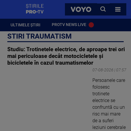
StirilePROTV
CAUTA
VOYO
TOATE 
PROTV NEWS LIVE
ULTIMELE ȘTIRI
STIRI TRAUMATISM
Studiu: Trotinetele electrice, de aproape trei ori
mai periculoase decât motocicletele și
bicicletele în cazul traumatismelor
07-08-2026 | 07:57
Persoanele care
folosesc
trotinete
electrice se
confruntă cu un
risc mai mare
de a suferi
leziuni cerebrale