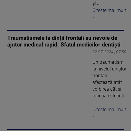
și ...
Citeste mai mult
›
Traumatismele la dinții frontali au nevoie de
ajutor medical rapid. Sfatul medicilor dentiști
22-07-2024 | 07:50
Un traumatism
la nivelul dinților
frontali
afectează atât
vorbirea cât și
funcția estetică.
Citeste mai mult
›