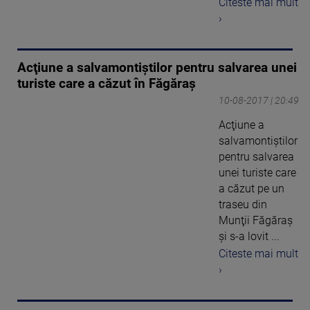
Citeste mai mult
›
Acţiune a salvamontiştilor pentru salvarea unei
turiste care a căzut în Făgăraş
10-08-2017 | 20:49
Acţiune a
salvamontiştilor
pentru salvarea
unei turiste care
a căzut pe un
traseu din
Munţii Făgăraş
şi s-a lovit ...
Citeste mai mult
›