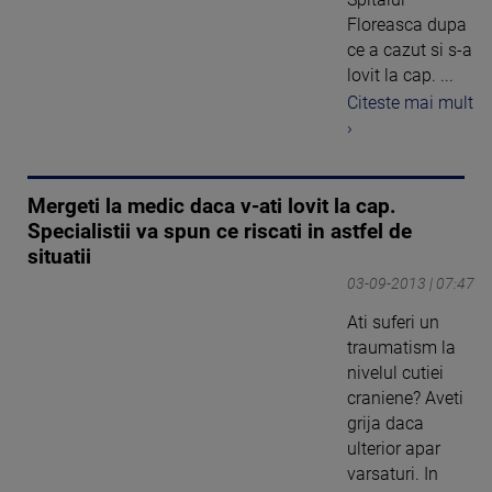
Floreasca dupa
ce a cazut si s-a
lovit la cap. ...
Citeste mai mult
›
Mergeti la medic daca v-ati lovit la cap.
Specialistii va spun ce riscati in astfel de
situatii
03-09-2013 | 07:47
Ati suferi un
traumatism la
nivelul cutiei
craniene? Aveti
grija daca
ulterior apar
varsaturi. In