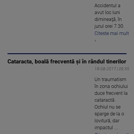
Accidentul a
avut loc luni
dimineaţă, în
jurul orei 7.30.
Citeste mai mult
›
Cataracta, boală frecventă și în rândul tinerilor
18-08-2017 | 09:35
Un traumatism
în zona ochiului
duce frecvent la
cataractă.
Ochiul nu se
sparge de la o
lovitură, dar
impactul ...