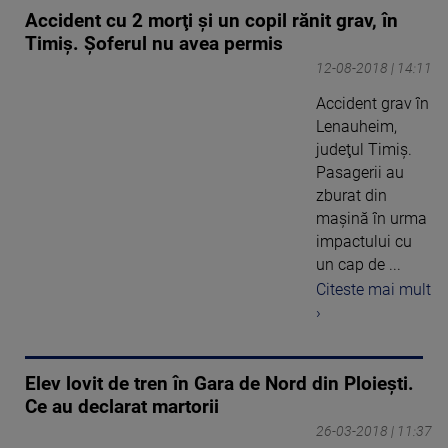
Accident cu 2 morţi şi un copil rănit grav, în
Timiş. Şoferul nu avea permis
12-08-2018 | 14:11
Accident grav în
Lenauheim,
judeţul Timiş.
Pasagerii au
zburat din
maşină în urma
impactului cu
un cap de ...
Citeste mai mult
›
Elev lovit de tren în Gara de Nord din Ploieşti.
Ce au declarat martorii
26-03-2018 | 11:37