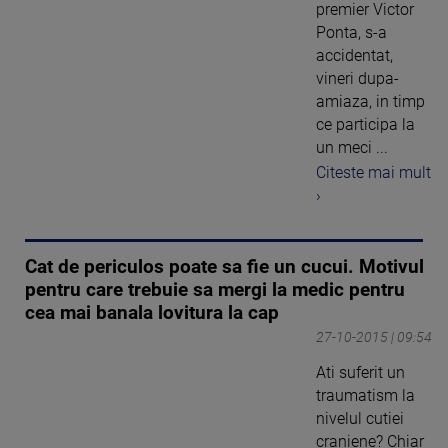
premier Victor
Ponta, s-a
accidentat,
vineri dupa-
amiaza, in timp
ce participa la
un meci ...
Citeste mai mult
›
Cat de periculos poate sa fie un cucui. Motivul
pentru care trebuie sa mergi la medic pentru
cea mai banala lovitura la cap
27-10-2015 | 09:54
Ati suferit un
traumatism la
nivelul cutiei
craniene? Chiar