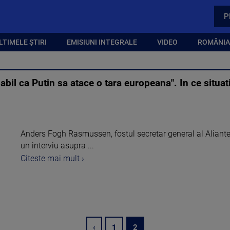
P
LTIMELE ȘTIRI
EMISIUNI INTEGRALE
VIDEO
ROMÂNIA,
abil ca Putin sa atace o tara europeana". In ce situa
Anders Fogh Rasmussen, fostul secretar general al Aliantei N
un interviu asupra ...
Citeste mai mult ›
‹
1
2