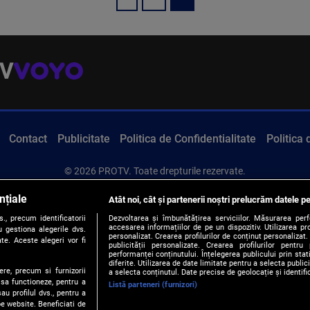
Contact
Publicitate
Politica de Confidentialitate
Politica
© 2026 PROTV. Toate drepturile rezervate.
nțiale
Atât noi, cât și partenerii noștri prelucrăm datele pe
, precum identificatorii
Dezvoltarea și îmbunătățirea serviciilor. Măsurarea per
accesarea informațiilor de pe un dispozitiv. Utilizarea pro
 gestiona alegerile dvs.
personalizat. Crearea profilurilor de conținut personalizat. 
te. Aceste alegeri vor fi
publicității personalizate. Crearea profilurilor pentru
performanței conținutului. Înțelegerea publicului prin sta
diferite. Utilizarea de date limitate pentru a selecta public
ere, precum si furnizorii
a selecta conținutul. Date precise de geolocație și identifi
 sa functioneze, pentru a
Listă parteneri (furnizori)
au profilul dvs., pentru a
 pe website. Beneficiati de