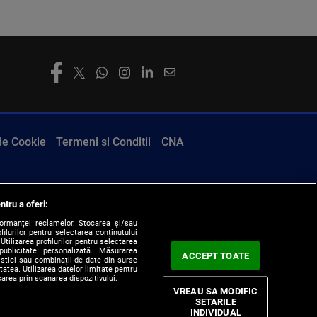
 de Cookie
Termeni si Conditii
CNA
ntru a oferi:
formanței reclamelor. Stocarea și/sau
filurilor pentru selectarea conținutului
Utilizarea profilurilor pentru selectarea
 publicitate personalizată. Măsurarea
ACCEPT TOATE
tistici sau combinații de date din surse
itatea. Utilizarea datelor limitate pentru
carea prin scanarea dispozitivului.
VREAU SA MODIFIC
SETARILE
INDIVIDUAL