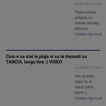
22-08-2012 | 12:04
Toata lumea
astepta cu
interes venirea
tancului.
Citeste mai mult
›
Cum e sa stai la plaja si sa te trezesti cu
TANCUL langa tine :) VIDEO
10-08-2012 | 16:21
Hai ca asta
sigur nu ai
vazut pana
acum :)
Citeste mai mult
›