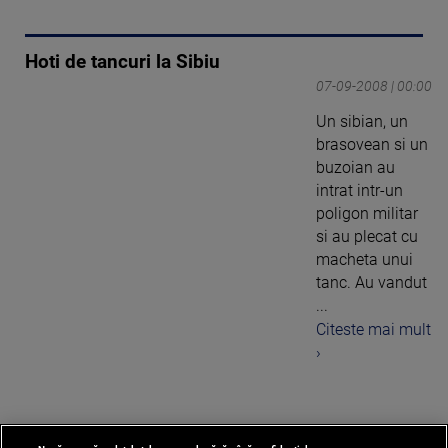
Hoti de tancuri la Sibiu
07-09-2008 | 00:00
Un sibian, un
brasovean si un
buzoian au
intrat intr-un
poligon militar
si au plecat cu
macheta unui
tanc. Au vandut
...
Citeste mai mult
›