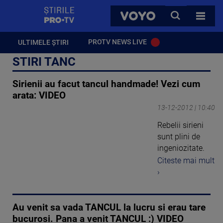
StirilePROTV
CAUTA
VOYO
TOATE 
PROTV NEWS LIVE
ULTIMELE ȘTIRI
STIRI TANC
Sirienii au facut tancul handmade! Vezi cum
arata: VIDEO
13-12-2012 | 10:40
Rebelii sirieni
sunt plini de
ingeniozitate.
Citeste mai mult
›
Au venit sa vada TANCUL la lucru si erau tare
bucurosi. Pana a venit TANCUL :) VIDEO