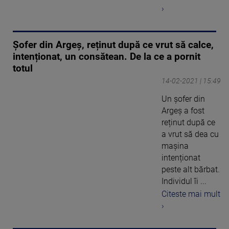
›
Șofer din Argeș, reținut după ce vrut să calce,
intenționat, un consătean. De la ce a pornit
totul
14-02-2021 | 15:49
Un șofer din
Argeș a fost
reținut după ce
a vrut să dea cu
mașina
intenționat
peste alt bărbat.
Individul îi ...
Citeste mai mult
›