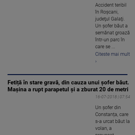
Accident teribil
în Roșcani,
judeţul Galaţi.
Un şofer băut a
semănat groază
într-un parc în
care se ...
Citeste mai mult
›
Fetiță în stare gravă, din cauza unui șofer băut.
Mașina a rupt parapetul și a zburat 20 de metri
16-07-2018 | 07:54
Un șofer din
Constanța, care
s-a urcat băut la
volan, a