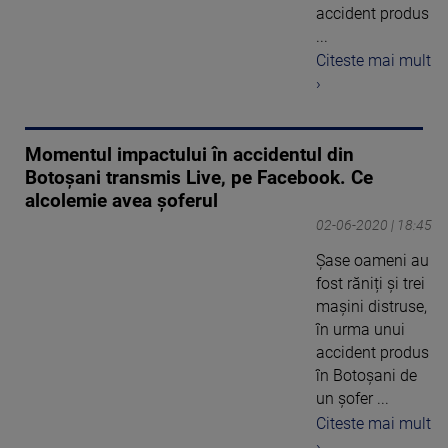
accident produs
...
Citeste mai mult
›
Momentul impactului în accidentul din
Botoșani transmis Live, pe Facebook. Ce
alcolemie avea șoferul
02-06-2020 | 18:45
Șase oameni au
fost răniți și trei
mașini distruse,
în urma unui
accident produs
în Botoșani de
un șofer ...
Citeste mai mult
›