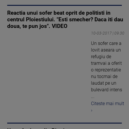
Reactia unui sofer beat oprit de politisti in
centrul Ploiestiului. "Esti smecher? Daca iti dau
doua, te pun jos". VIDEO
10-03-2017 | 09:30
Un sofer care a
lovit aseara un
refugiu de
tramvai a oferit
o reprezentatie
nu tocmai de
laudat pe un
bulevard intens
...
Citeste mai mult
›