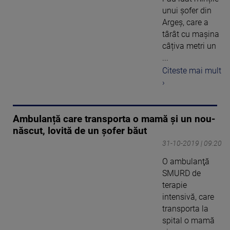
unui șofer din
Argeș, care a
târât cu mașina
câțiva metri un
...
Citeste mai mult
›
Ambulanță care transporta o mamă şi un nou-
născut, lovită de un şofer băut
31-10-2019 | 09:20
O ambulanţă
SMURD de
terapie
intensivă, care
transporta la
spital o mamă