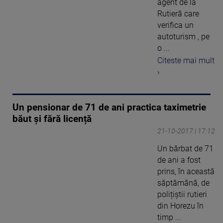
agent de la
Rutieră care
verifica un
autoturism , pe
o ...
Citeste mai mult
›
Un pensionar de 71 de ani practica taximetrie
băut și fără licență
21-10-2017 | 17:12
Un bărbat de 71
de ani a fost
prins, în această
săptămână, de
polițiștii rutieri
din Horezu în
timp ...