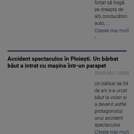
forțat să tragă
pe dreapta de
alți conducători
auto, ...
Citeste mai mult
›
Accident spectaculos în Ploiești. Un bărbat
băut a intrat cu mașina într-un parapet
25-02-2021 | 08:05
Un bărbat de 54
de ani s-a urcat
băut la volan și
a devenit astfel
protagonistul
unui accident
spectaculos.
Citeste mai mult