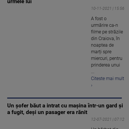
urmele lui
10-11-2021 | 15:56
A fost o
urmărire ca-n
filme pe străzile
din Craiova, în
noaptea de
marți spre
miercuri, pentru
prinderea unui
...
Citeste mai mult
›
Un șofer băut a intrat cu mașina într-un gard și
a fugit, deși un pasager era rănit
12-07-2021 | 07:12