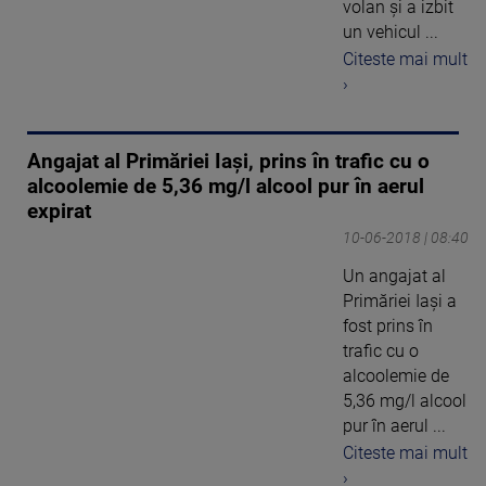
volan şi a izbit
un vehicul ...
Citeste mai mult
›
Angajat al Primăriei Iaşi, prins în trafic cu o
alcoolemie de 5,36 mg/l alcool pur în aerul
expirat
10-06-2018 | 08:40
Un angajat al
Primăriei Iaşi a
fost prins în
trafic cu o
alcoolemie de
5,36 mg/l alcool
pur în aerul ...
Citeste mai mult
›