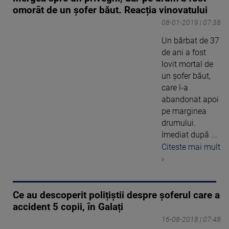
omorât de un șofer băut. Reacția vinovatului
08-01-2019 | 07:38
Un bărbat de 37
de ani a fost
lovit mortal de
un șofer băut,
care l-a
abandonat apoi
pe marginea
drumului.
Imediat după ...
Citeste mai mult
›
Ce au descoperit polițiștii despre șoferul care a
accident 5 copii, în Galați
16-08-2018 | 07:48