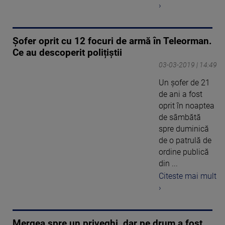
›
Şofer oprit cu 12 focuri de armă în Teleorman.
Ce au descoperit polițiștii
03-03-2019 | 14:49
Un şofer de 21
de ani a fost
oprit în noaptea
de sâmbătă
spre duminică
de o patrulă de
ordine publică
din ...
Citeste mai mult
›
Mergea spre un priveghi, dar pe drum a fost