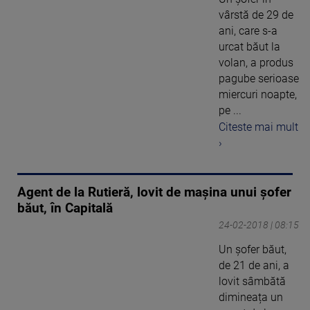
vârstă de 29 de
ani, care s-a
urcat băut la
volan, a produs
pagube serioase
miercuri noapte,
pe ...
Citeste mai mult
›
Agent de la Rutieră, lovit de mașina unui șofer
băut, în Capitală
24-02-2018 | 08:15
Un şofer băut,
de 21 de ani, a
lovit sâmbătă
dimineața un