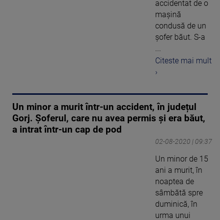
accidentat de o
mașină
condusă de un
șofer băut. S-a
...
Citeste mai mult
›
Un minor a murit într-un accident, în județul
Gorj. Șoferul, care nu avea permis și era băut,
a intrat într-un cap de pod
02-08-2020 | 09:37
Un minor de 15
ani a murit, în
noaptea de
sâmbătă spre
duminică, în
urma unui