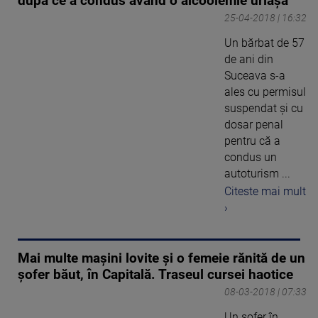
după ce a condus având o alcoolemie uriașă
25-04-2018 | 16:32
Un bărbat de 57
de ani din
Suceava s-a
ales cu permisul
suspendat și cu
dosar penal
pentru că a
condus un
autoturism ...
Citeste mai mult
›
Mai multe mașini lovite și o femeie rănită de un
șofer băut, în Capitală. Traseul cursei haotice
08-03-2018 | 07:33
Un şofer în