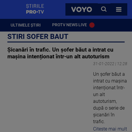
StirilePROTV
CAUTA
VOYO
TOATE 
PROTV NEWS LIVE
ULTIMELE ȘTIRI
STIRI SOFER BAUT
Șicanări în trafic. Un șofer băut a intrat cu
mașina intenționat într-un alt autoturism
31-01-2022 | 12:28
Un șofer băut a
intrat cu mașina
intenționat într-
un alt
autoturism,
după o serie de
șicanări în
trafic.
Citeste mai mult