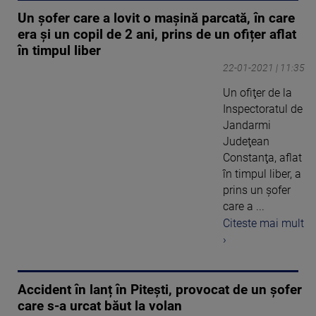
Un şofer care a lovit o maşină parcată, în care
era și un copil de 2 ani, prins de un ofițer aflat
în timpul liber
22-01-2021 | 11:35
Un ofiţer de la
Inspectoratul de
Jandarmi
Judeţean
Constanţa, aflat
în timpul liber, a
prins un şofer
care a ...
Citeste mai mult
›
Accident în lanț în Pitești, provocat de un șofer
care s-a urcat băut la volan