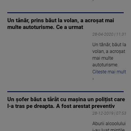
Un tânăr, prins băut la volan, a acroșat mai
multe autoturisme. Ce a urmat
28-04-2020 | 11:31
Un tânăr, băut la
volan, a acroşat
mai multe
autoturisme.
Citeste mai mult
›
Un șofer băut a târât cu mașina un polițist care
l-a tras pe dreapta. A fost arestat preventiv
28-12-2019 | 07:53
Aburii alcoolului
i-au luat mințile