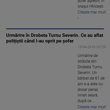
șofer agresiv, în
orașul Hîncești.
Citeste mai mult
›
Urmărire în Drobeta Turnu Severin. Ce au aflat
polițiștii când l-au oprit pe șofer
13-04-2019 | 07:29
Urmărire de
străzile din
Drobeta Turnu
Severin. Un
bărbat de 61 de
ani s-a ales cu
dosar penal,
vineri seară,
după ce ...
Citeste mai mult