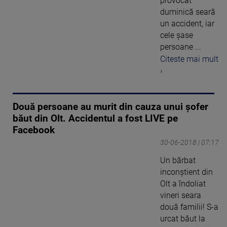
provocat
duminică seară
un accident, iar
cele șase
persoane ...
Citeste mai mult
›
Două persoane au murit din cauza unui șofer
băut din Olt. Accidentul a fost LIVE pe
Facebook
30-06-2018 | 07:17
Un bărbat
inconştient din
Olt a îndoliat
vineri seara
două familii! S-a
urcat băut la