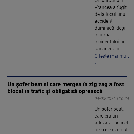
Un bărbat din
Vrancea a fugit
de la locul unui
accident,
duminică, deși
în urma
incidentului un
pasager din ...
Citeste mai mult
›
Un șofer beat și care mergea în zig zag a fost
blocat în trafic și obligat să oprească
04-06-2021 | 16:24
Un șofer beat,
care era un
adevărat pericol
pe șosea, a fost