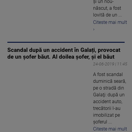
şi un nou-
născut, a fost
lovită de un ...
Citeste mai mult
›
Scandal după un accident în Galați, provocat
de un șofer băut. Al doilea șofer, și el băut
24-06-2019 | 11:45
A fost scandal
duminică seară,
pe o stradă din
Galaţi: după un
accident auto,
trecătorii l-au
imobilizat pe
şoferul ...
Citeste mai mult