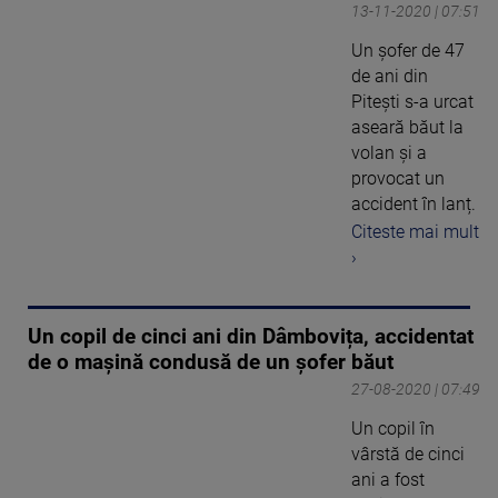
13-11-2020 | 07:51
Un șofer de 47
de ani din
Pitești s-a urcat
aseară băut la
volan și a
provocat un
accident în lanț.
Citeste mai mult
›
Un copil de cinci ani din Dâmbovița, accidentat
de o mașină condusă de un șofer băut
27-08-2020 | 07:49
Un copil în
vârstă de cinci
ani a fost