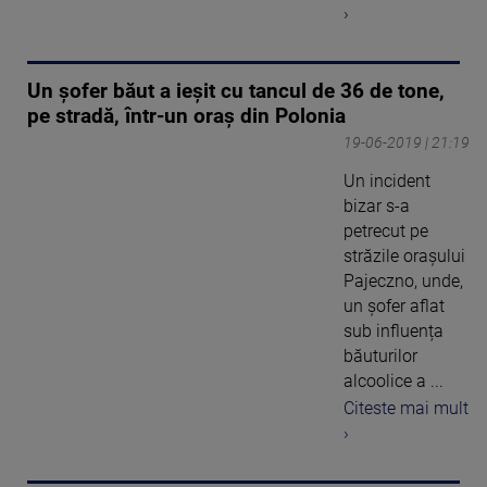
›
Un șofer băut a ieșit cu tancul de 36 de tone,
pe stradă, într-un oraș din Polonia
19-06-2019 | 21:19
Un incident
bizar s-a
petrecut pe
străzile orașului
Pajeczno, unde,
un șofer aflat
sub influența
băuturilor
alcoolice a ...
Citeste mai mult
›