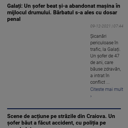
Galați: Un șofer beat și-a abandonat mașina în
mijlocul drumului. Bărbatul s-a ales cu dosar
penal
09-12-2021 | 07:44
Șicanări
periculoase în
trafic, la Galați.
Un șofer de 47
de ani, care
băuse zdravăn,
a intrat în
conflict ...
Citeste mai mult
›
Scene de acțiune pe străzile din Craiova. Un
șofer băut a făcut accident, cu poliția pe