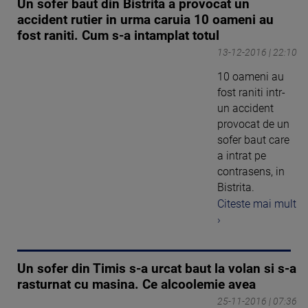
Un sofer baut din Bistrita a provocat un
accident rutier in urma caruia 10 oameni au
fost raniti. Cum s-a intamplat totul
13-12-2016 | 22:10
10 oameni au
fost raniti intr-
un accident
provocat de un
sofer baut care
a intrat pe
contrasens, in
Bistrita.
Citeste mai mult
›
Un sofer din Timis s-a urcat baut la volan si s-a
rasturnat cu masina. Ce alcoolemie avea
25-11-2016 | 07:36