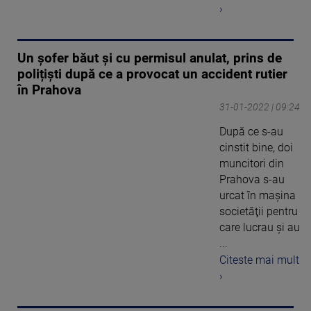
›
Un șofer băut și cu permisul anulat, prins de
polițiști după ce a provocat un accident rutier
în Prahova
31-01-2022 | 09:24
După ce s-au
cinstit bine, doi
muncitori din
Prahova s-au
urcat în maşina
societăţii pentru
care lucrau şi au
...
Citeste mai mult
›