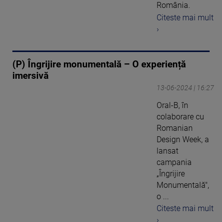
România.
Citeste mai mult
›
(P) Îngrijire monumentală – O experiență
imersivă
13-06-2024 | 16:27
Oral-B, în
colaborare cu
Romanian
Design Week, a
lansat
campania
„Îngrijire
Monumentală",
o ...
Citeste mai mult
›