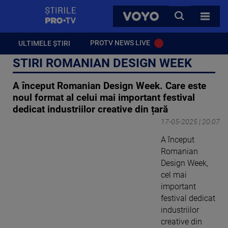
StirilePROTV
CAUTA
VOYO
TOATE 
PROTV NEWS LIVE
ULTIMELE ȘTIRI
STIRI ROMANIAN DESIGN WEEK
A început Romanian Design Week. Care este
noul format al celui mai important festival
dedicat industriilor creative din țară
17-05-2025 | 20:07
A început
Romanian
Design Week,
cel mai
important
festival dedicat
industriilor
creative din