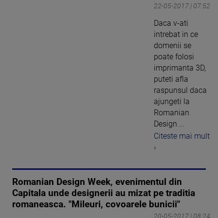
22-05-2017 | 07:52
Daca v-ati
intrebat in ce
domenii se
poate folosi
imprimanta 3D,
puteti afla
raspunsul daca
ajungeti la
Romanian
Design ...
Citeste mai mult
›
Romanian Design Week, evenimentul din
Capitala unde designerii au mizat pe traditia
romaneasca. "Mileuri, covoarele bunicii"
20-05-2017 | 08:24