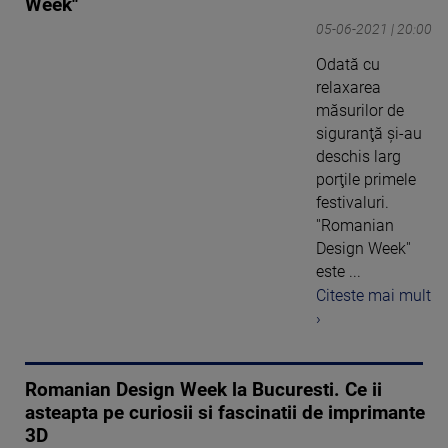
Week''
05-06-2021 | 20:00
Odată cu
relaxarea
măsurilor de
siguranţă şi-au
deschis larg
porţile primele
festivaluri.
''Romanian
Design Week''
este ...
Citeste mai mult
›
Romanian Design Week la Bucuresti. Ce ii
asteapta pe curiosii si fascinatii de imprimante
3D