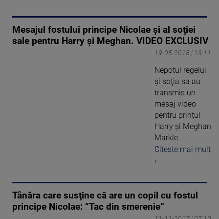
Mesajul fostului principe Nicolae şi al soţiei
sale pentru Harry şi Meghan. VIDEO EXCLUSIV
19-05-2018 | 13:11
Nepotul regelui
şi soţia sa au
transmis un
mesaj video
pentru prinţul
Harry şi Meghan
Markle.
Citeste mai mult
›
Tânăra care susţine că are un copil cu fostul
principe Nicolae: ”Tac din smerenie”
11-11-2017 | 07:10