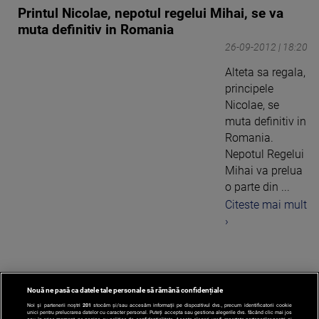
Printul Nicolae, nepotul regelui Mihai, se va
muta definitiv in Romania
26-09-2012 | 18:20
Alteta sa regala,
principele
Nicolae, se
muta definitiv in
Romania.
Nepotul Regelui
Mihai va prelua
o parte din ...
Citeste mai mult
›
Nouă ne pasă ca datele tale personale să rămână confidențiale
1
Noi și partenerii noștri
201
stocăm și/sau accesăm informații pe dispozitivul dvs., precum identificatorii cookie
unici pentru prelucrarea datelor cu caracter personal. Puteți accepta sau gestiona alegerile dvs. făcând clic mai jos