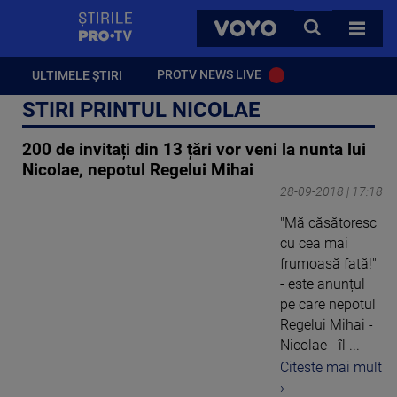
StirilePROTV
CAUTA
VOYO
TOATE 
PROTV NEWS LIVE
ULTIMELE ȘTIRI
STIRI PRINTUL NICOLAE
200 de invitați din 13 țări vor veni la nunta lui
Nicolae, nepotul Regelui Mihai
28-09-2018 | 17:18
"Mă căsătoresc
cu cea mai
frumoasă fată!"
- este anunțul
pe care nepotul
Regelui Mihai -
Nicolae - îl ...
Citeste mai mult
›