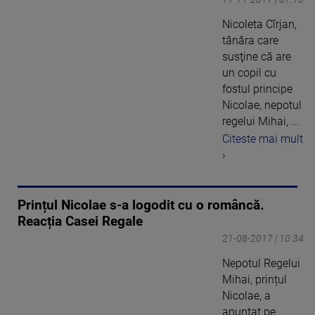
Nicoleta Cîrjan,
tânăra care
susţine că are
un copil cu
fostul principe
Nicolae, nepotul
regelui Mihai, ...
Citeste mai mult
›
Prințul Nicolae s-a logodit cu o româncă.
Reacția Casei Regale
21-08-2017 | 10:34
Nepotul Regelui
Mihai, prințul
Nicolae, a
anunțat pe