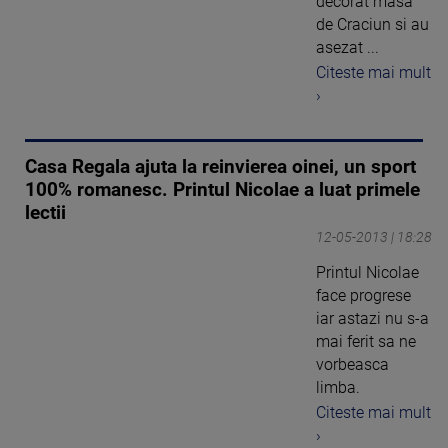
decorat masa
de Craciun si au
asezat ...
Citeste mai mult
›
Casa Regala ajuta la reinvierea oinei, un sport
100% romanesc. Printul Nicolae a luat primele
lectii
12-05-2013 | 18:28
Printul Nicolae
face progrese
iar astazi nu s-a
mai ferit sa ne
vorbeasca
limba.
Citeste mai mult
›