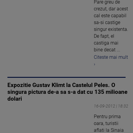
Pare greu de
crezut, dar acest
cal este capabil
sa-si castige
singur existenta.
De fapt, el
castiga mai
bine decat ...
Citeste mai mult
›
Expozitie Gustav Klimt la Castelul Peles. O
singura pictura de-a sa s-a dat cu 135 milioane
dolari
16-09-2012 | 18:32
Pentru prima
oara, turistii
aflati la Sinaia