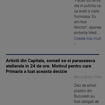
"Faceti tot ce va
sta in putinta ca
sa aveti o viata
frumoasa. Eu
am fost
fericita!", spunea
pictorita Medi ...
Citeste mai mult
›
Artistii din Capitala, somati sa-si paraseasca
atelierele in 24 de ore. Motivul pentru care
Primaria a luat aceasta decizie
06-12-2015 | 17:59
Zeci de artisti
plastici din
Bucuresti au
fost obligati de