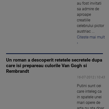
au fost invitati
sa admire de
aproape
creatiile
celebrului pictor
austriac ...
Citeste mai mult
›
Un roman a descoperit retetele secretele dupa
care isi prepareau culorile Van Gogh si
Rembrandt
16-07-2012 | 10:43
Putini sunt cei
care inteleg ca
in spatele unei
mari opere de
arta nu sta doar