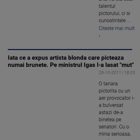
talentul
pictorului, ci si
cunostintele ...
Citeste mai mult
›
Iata ce a expus artista blonda care picteaza
numai brunete. Pe ministrul Igas l-a lasat "mut"
26-10-2011 | 18:03
O tanara
pictorita cu un
aer provocator i-
a bulversat
astazi de-a
binelea pe
senatori. Cu o
mina serioasa,