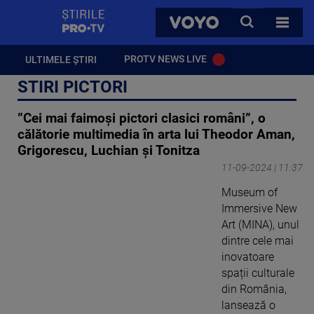
StirilePROTV
CAUTA
VOYO
TOATE 
PROTV NEWS LIVE
ULTIMELE ȘTIRI
STIRI PICTORI
”Cei mai faimoși pictori clasici români”, o
călătorie multimedia în arta lui Theodor Aman,
Grigorescu, Luchian și Tonitza
11-09-2024 | 11:37
Museum of
Immersive New
Art (MINA), unul
dintre cele mai
inovatoare
spații culturale
din România,
lansează o