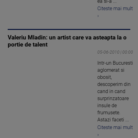
ea si-a ...
Citeste mai mult
›
Valeriu Mladin: un artist care va asteapta la o
portie de talent
05-06-2010 | 00:00
Intr-un Bucuresti
aglomerat si
obosit,
descoperim din
cand in cand
surprinzatoare
insule de
frumusete.
Astazi faceti ...
Citeste mai mult
›