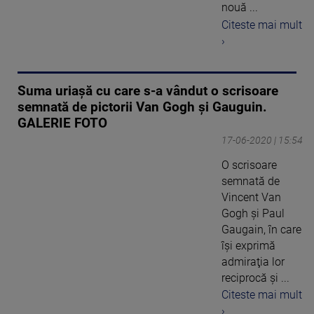
nouă ...
Citeste mai mult
›
Suma uriașă cu care s-a vândut o scrisoare
semnată de pictorii Van Gogh și Gauguin.
GALERIE FOTO
17-06-2020 | 15:54
O scrisoare
semnată de
Vincent Van
Gogh şi Paul
Gaugain, în care
îşi exprimă
admiraţia lor
reciprocă şi ...
Citeste mai mult
›