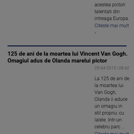
acestea pictori
talentati din
intreaga Europa.
Citeste mai mult
›
125 de ani de la moartea lui Vincent Van Gogh.
Omagiul adus de Olanda marelui pictor
25-04-2015 | 08:42
La 125 de ani de
la moartea lui
Van Gogh,
Olanda ii aduce
un omagiu in
stil propriu: cu
lalele. Intr-un
celebru parc ...