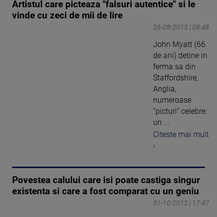
Artistul care picteaza "falsuri autentice" si le
vinde cu zeci de mii de lire
26-08-2013 | 08:48
John Myatt (66
de ani) detine in
ferma sa din
Staffordshire,
Anglia,
numeroase
"picturi" celebre:
un ...
Citeste mai mult
›
Povestea calului care isi poate castiga singur
existenta si care a fost comparat cu un geniu
31-10-2012 | 17:47