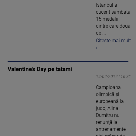
Istanbul a
cucerit sambata
15 medalii,
dintre care doua
de ...
Citeste mai mult
›
Valentine’s Day pe tatami
14-02-2012 | 16:31
Campioana
olimpică şi
europeană la
judo, Alina
Dumitru nu
renunţă la
antrenamente