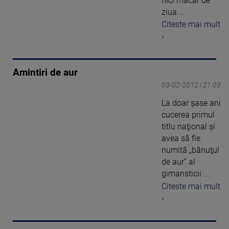
nici măcar de
ziua ...
Citeste mai mult
›
Amintiri de aur
03-02-2012 | 21:03
La doar șase ani
cucerea primul
titlu naţional şi
avea să fie
numită „bănuţul
de aur” al
gimansticii ...
Citeste mai mult
›