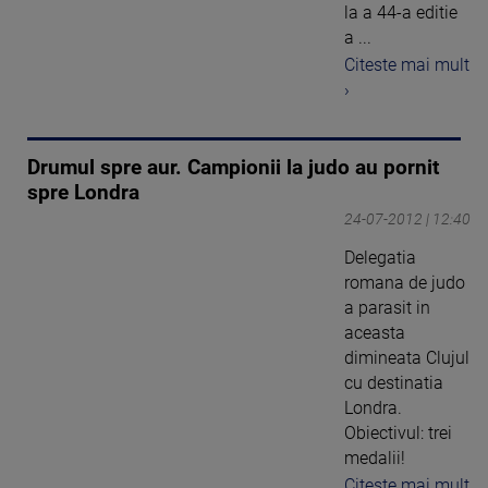
la a 44-a editie
a ...
Citeste mai mult
›
Drumul spre aur. Campionii la judo au pornit
spre Londra
24-07-2012 | 12:40
Delegatia
romana de judo
a parasit in
aceasta
dimineata Clujul
cu destinatia
Londra.
Obiectivul: trei
medalii!
Citeste mai mult