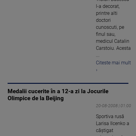
l-a decorat,
printre alti
doctori
cunoscuti, pe
finul sau,
medicul Catalin
Carstoiu. Acesta
...
Citeste mai mult
›
Medalii cucerite în a 12-a zi la Jocurile
Olimpice de la Beijing
20-08-2008 | 01:00
Sportiva rusă
Larisa Ilcenko a
câştigat