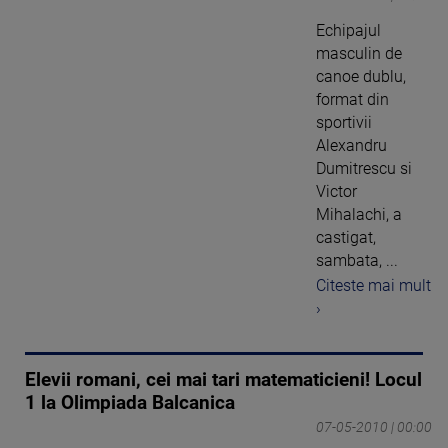
Echipajul
masculin de
canoe dublu,
format din
sportivii
Alexandru
Dumitrescu si
Victor
Mihalachi, a
castigat,
sambata, ...
Citeste mai mult
›
Elevii romani, cei mai tari matematicieni! Locul
1 la Olimpiada Balcanica
07-05-2010 | 00:00