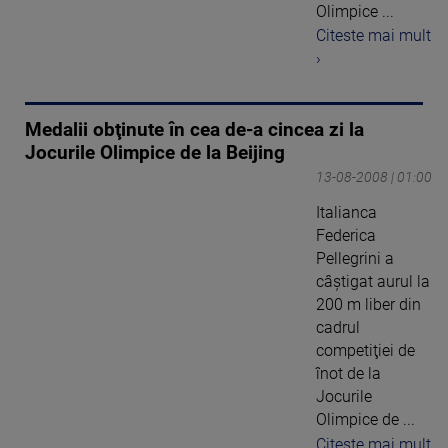
Olimpice ...
Citeste mai mult
›
Medalii obţinute în cea de-a cincea zi la
Jocurile Olimpice de la Beijing
13-08-2008 | 01:00
Italianca
Federica
Pellegrini a
câştigat aurul la
200 m liber din
cadrul
competiţiei de
înot de la
Jocurile
Olimpice de ...
Citeste mai mult