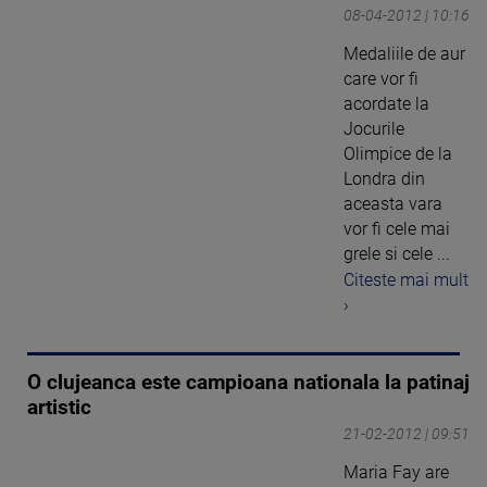
08-04-2012 | 10:16
Medaliile de aur
care vor fi
acordate la
Jocurile
Olimpice de la
Londra din
aceasta vara
vor fi cele mai
grele si cele ...
Citeste mai mult
›
O clujeanca este campioana nationala la patinaj
artistic
21-02-2012 | 09:51
Maria Fay are