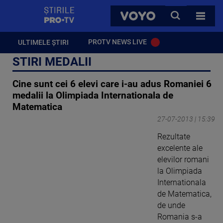
StirilePROTV
CAUTA
VOYO
TOATE 
PROTV NEWS LIVE
ULTIMELE ȘTIRI
STIRI MEDALII
Cine sunt cei 6 elevi care i-au adus Romaniei 6
medalii la Olimpiada Internationala de
Matematica
27-07-2013 | 15:39
Rezultate
excelente ale
elevilor romani
la Olimpiada
Internationala
de Matematica,
de unde
Romania s-a