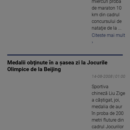
miercuri proba
de maraton 10
km din cadrul
concursului de
nataţie de la ...
Citeste mai mult
›
Medalii obţinute în a şasea zi la Jocurile
Olimpice de la Beijing
14-08-2008 | 01:00
Sportiva
chineză Liu Zige
a câştigat, joi,
medalia de aur
în proba de 200
metri fluture din
cadrul Jocurilor