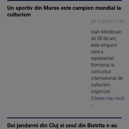
Un sportiv din Mures este campion mondial la
culturism
30-11-2012 | 11:05
Ioan Moldovan,
de 38 de ani,
este singurul
care a
reprezentat
Romania la
concursul
international de
culturism
organizat ...
Citeste mai mult
›
Doi jandarmi din Cluj si unul din Bistrita s-au