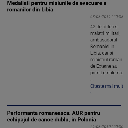
Medaliati pentru misiunile de evacuare a
romanilor din Libia
08-03-2011 | 20:05
42 de ofiteri si
maistri militari,
ambasadorul
Romaniei in
Libia, dar si
ministrul roman
de Externe au
primit emblema:
...
Citeste mai mult
›
Performanta romaneasca: AUR pentru
echipajul de canoe dublu, in Polonia
21-08-2010 | 00:00