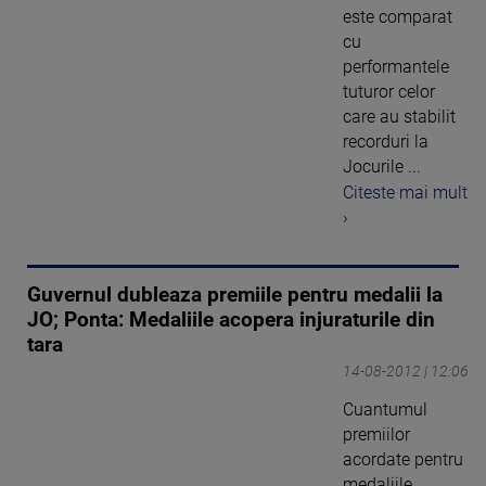
este comparat
cu
performantele
tuturor celor
care au stabilit
recorduri la
Jocurile ...
Citeste mai mult
›
Guvernul dubleaza premiile pentru medalii la
JO; Ponta: Medaliile acopera injuraturile din
tara
14-08-2012 | 12:06
Cuantumul
premiilor
acordate pentru
medaliile