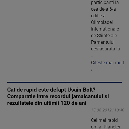
participanti la
cea de-a 6-a
editie a
Olimpiadei
Internationale
de Stiinte ale
Pamantului,
desfasurata la
...
Citeste mai mult
›
Cat de rapid este defapt Usain Bolt?
Comparatie intre recordul jamaicanului si
rezultatele din ultimii 120 de ani
15-08-2012 | 10:40
Cel mai rapid
om al Planetei