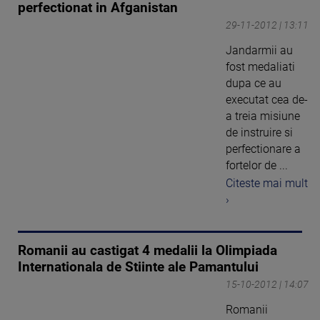
perfectionat in Afganistan
29-11-2012 | 13:11
Jandarmii au
fost medaliati
dupa ce au
executat cea de-
a treia misiune
de instruire si
perfectionare a
fortelor de ...
Citeste mai mult
›
Romanii au castigat 4 medalii la Olimpiada
Internationala de Stiinte ale Pamantului
15-10-2012 | 14:07
Romanii