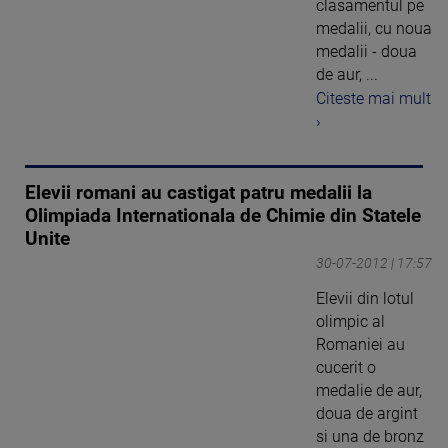
clasamentul pe
medalii, cu noua
medalii - doua
de aur, ...
Citeste mai mult
›
Elevii romani au castigat patru medalii la
Olimpiada Internationala de Chimie din Statele
Unite
30-07-2012 | 17:57
Elevii din lotul
olimpic al
Romaniei au
cucerit o
medalie de aur,
doua de argint
si una de bronz