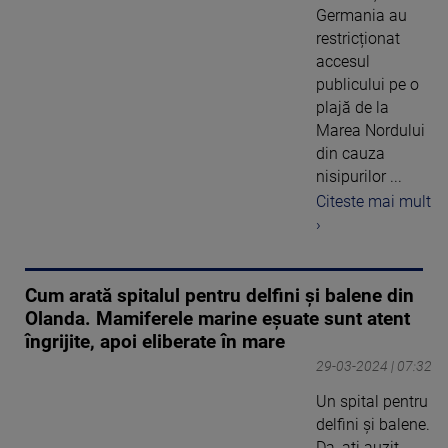
Germania au
restricționat
accesul
publicului pe o
plajă de la
Marea Nordului
din cauza
nisipurilor ...
Citeste mai mult
›
Cum arată spitalul pentru delfini și balene din
Olanda. Mamiferele marine eșuate sunt atent
îngrijite, apoi eliberate în mare
29-03-2024 | 07:32
Un spital pentru
delfini și balene.
Da, ați auzit