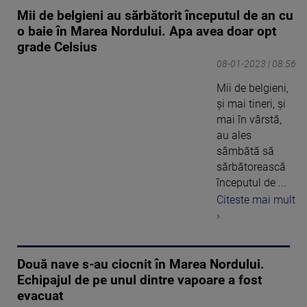
Mii de belgieni au sărbătorit începutul de an cu
o baie în Marea Nordului. Apa avea doar opt
grade Celsius
08-01-2023 | 08:56
Mii de belgieni,
şi mai tineri, şi
mai în vârstă,
au ales
sâmbătă să
sărbătorească
începutul de ...
Citeste mai mult
›
Două nave s-au ciocnit în Marea Nordului.
Echipajul de pe unul dintre vapoare a fost
evacuat