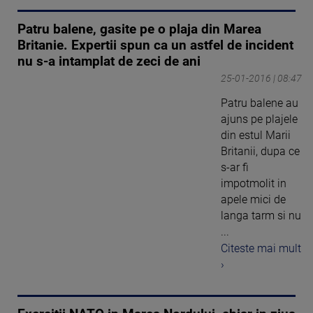
Patru balene, gasite pe o plaja din Marea
Britanie. Expertii spun ca un astfel de incident
nu s-a intamplat de zeci de ani
25-01-2016 | 08:47
Patru balene au
ajuns pe plajele
din estul Marii
Britanii, dupa ce
s-ar fi
impotmolit in
apele mici de
langa tarm si nu
...
Citeste mai mult
›