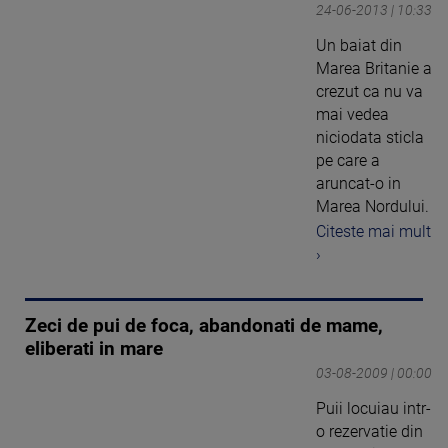
24-06-2013 | 10:33
Un baiat din
Marea Britanie a
crezut ca nu va
mai vedea
niciodata sticla
pe care a
aruncat-o in
Marea Nordului.
Citeste mai mult
›
Zeci de pui de foca, abandonati de mame,
eliberati in mare
03-08-2009 | 00:00
Puii locuiau intr-
o rezervatie din