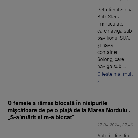
Petrolierul Stena
Bulk Stena
Immaculate,
care naviga sub
pavilionul SUA,
și nava
container
Solong, care
naviga sub ...
Citeste mai mult
›
O femeie a rămas blocată în nisipurile
mișcătoare de pe o plajă de la Marea Nordului.
„S-a întărit și m-a blocat”
17-04-2024 | 07:43
Autoritățile din