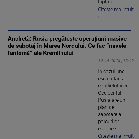
luptător ...
Citeste mai mult
›
Anchetă: Rusia pregătește operațiuni masive
de sabotaj în Marea Nordului. Ce fac ”navele
fantomă” ale Kremlinului
19-04-2023 | 19:46
În cazul unei
escaladări a
conflictului cu
Occidentul,
Rusia are un
plan de
sabotare a
parcurilor
eoliene și a ...
Citeste mai mult