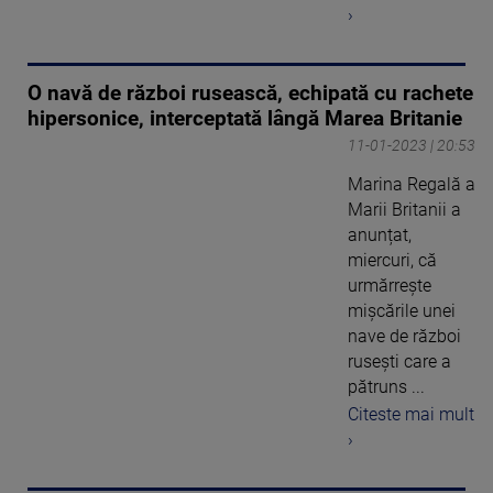
›
O navă de război rusească, echipată cu rachete
hipersonice, interceptată lângă Marea Britanie
11-01-2023 | 20:53
Marina Regală a
Marii Britanii a
anunțat,
miercuri, că
urmărrește
mișcările unei
nave de război
rusești care a
pătruns ...
Citeste mai mult
›