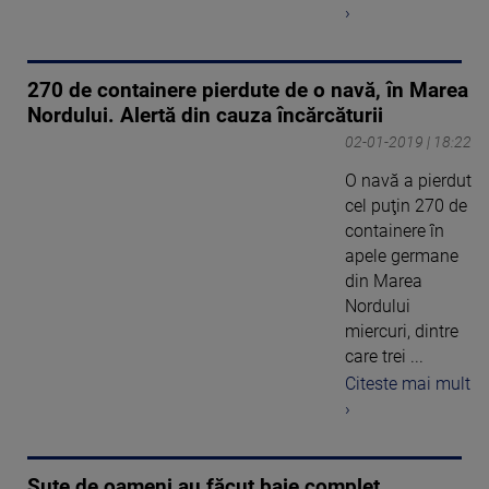
›
270 de containere pierdute de o navă, în Marea
Nordului. Alertă din cauza încărcăturii
02-01-2019 | 18:22
O navă a pierdut
cel puţin 270 de
containere în
apele germane
din Marea
Nordului
miercuri, dintre
care trei ...
Citeste mai mult
›
Sute de oameni au făcut baie complet