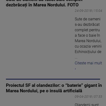
dezbrăcați în Marea Nordului. FOTO
24-09-2018 | 15:04
Sute de oameni
s-au dezbrăcat
complet pentru
a face o baie în
Marea Nordului,
cu ocazia venirii
Echinocțiului de
...
Citeste mai mult
›
Proiectul SF al olandezilor: o “baterie” gigant în
Marea Nordului, pe o insulă artificială
09-04-2018 | 07:33
Olandezii sunt