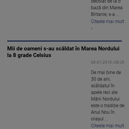
decolat de la o
bază din Marea
Britanie, s-a ...
Citeste mai mult
›
Mii de oameni s-au scăldat în Marea Nordului
la 8 grade Celsius
06-01-2019 | 08:26
De mai bine de
30 de ani,
scăldatul în
apele reci ale
Mării Nordului
este o tradiție de
Anul Nou în
orașul ...
Citeste mai mult