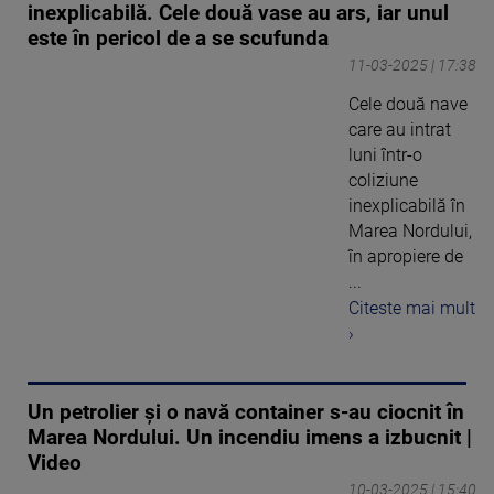
inexplicabilă. Cele două vase au ars, iar unul
este în pericol de a se scufunda
11-03-2025 | 17:38
Cele două nave
care au intrat
luni într-o
coliziune
inexplicabilă în
Marea Nordului,
în apropiere de
...
Citeste mai mult
›
Un petrolier și o navă container s-au ciocnit în
Marea Nordului. Un incendiu imens a izbucnit |
Video
10-03-2025 | 15:40