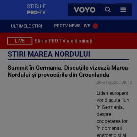
StirilePROTV
CAUTA
VOYO
TOATE 
PROTV NEWS LIVE
ULTIMELE ȘTIRI
LIVE
Știrile PRO TV ale dimineții
STIRI MAREA NORDULUI
Summit în Germania. Discuțiile vizează Marea
Nordului și provocările din Groenlanda
26-01-2026 | 09:42
Lideri europeni
vor discuta, luni,
în Germania,
despre
cooperarea lor
în domeniul
energetic şi al