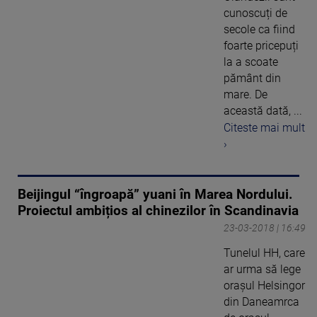
cunoscuți de
secole ca fiind
foarte pricepuți
la a scoate
pământ din
mare. De
această dată, ...
Citeste mai mult
›
Beijingul “îngroapă” yuani în Marea Nordului.
Proiectul ambițios al chinezilor în Scandinavia
23-03-2018 | 16:49
Tunelul HH, care
ar urma să lege
oraşul Helsingor
din Daneamrca