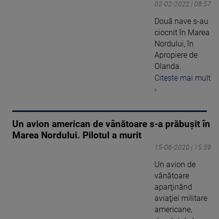
02-02-2022 | 08:57
Două nave s-au
ciocnit în Marea
Nordului, în
Apropiere de
Olanda.
Citeste mai mult
›
Un avion american de vânătoare s-a prăbușit în
Marea Nordului. Pilotul a murit
15-06-2020 | 15:59
Un avion de
vânătoare
aparţinând
aviaţiei militare
americane,