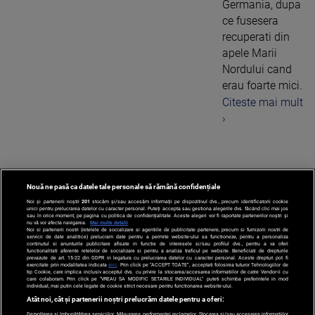
Germania, dupa
ce fusesera
recuperati din
apele Marii
Nordului cand
erau foarte mici.
Citeste mai mult
›
Nouă ne pasă ca datele tale personale să rămână confidențiale
1
Noi și partenerii noștri
201
stocăm și/sau accesăm informații pe dispozitivul dvs., precum identificatorii cookie
unici pentru prelucrarea datelor cu caracter personal. Puteți accepta sau gestiona alegerile dvs. făcând clic mai jos
sau în orice moment, pe pagina cu politica de confidențialitate. Aceste alegeri vor fi raportate partenerilor noștri și
nu vă vor afecta navigarea.
Mai multe detalii
Noi si partenerii nostri (retelele de socializare si agentiile de publicitate partenere, precum si furnizorii nostri de
servicii de date analitice) prelucram date pentru a permite website-ului sa functioneze, pentru a personaliza
continutul si anunturile publicitare afisate in functie de interesele si/sau profilul dvs., pentru a va oferi
functionalitati aferente retelelor de socializare si pentru a analiza traficul pe website. Beneficiati de drepturile
prevazute de art. 15-22 din GDPR in legatura cu prelucrarea datelor cu caracter personal. Aceste drepturi pot fi
exercitate prin modalitatea indicata
aici
. Prin click pe “ACCEPT TOATE”, acceptati folosirea tuturor Tehnologiilor de
tip Cookie, care implica inclusiv acceptul dvs. cu privire la stocarea/accesarea informatiilor de catre Vendor-ii cu
care colaboram. Prin click pe “VREAU SA MODIFIC SETARILE INDIVIDUAL” puteti schimba preferintele in mod
individual, mai putin cele legate de cookie strict necesare pentru functionarea website-ului.
Atât noi, cât și partenerii noștri prelucrăm datele pentru a oferi:
Dezvoltarea și îmbunătățirea serviciilor. Măsurarea performanței reclamelor. Stocarea și/sau accesarea informațiilor