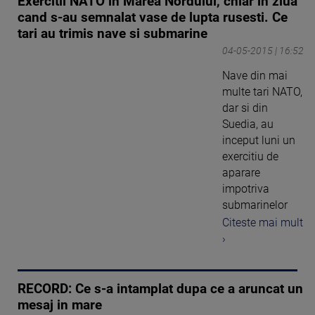
Exercitii NATO in Marea Nordului, chiar in ziua
cand s-au semnalat vase de lupta rusesti. Ce
tari au trimis nave si submarine
04-05-2015 | 16:52
Nave din mai
multe tari NATO,
dar si din
Suedia, au
inceput luni un
exercitiu de
aparare
impotriva
submarinelor
Citeste mai mult
›
RECORD: Ce s-a intamplat dupa ce a aruncat un
mesaj in mare