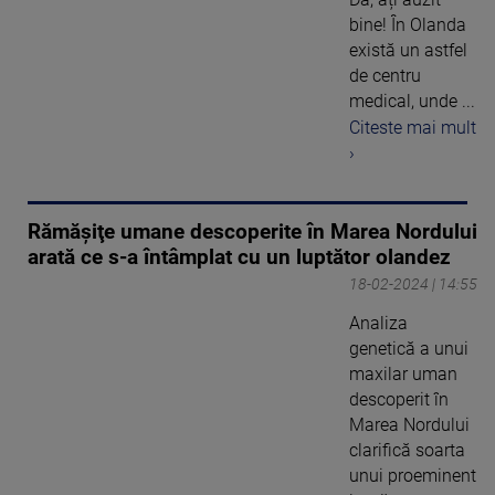
bine! În Olanda
există un astfel
de centru
medical, unde ...
Citeste mai mult
›
Rămăşiţe umane descoperite în Marea Nordului
arată ce s-a întâmplat cu un luptător olandez
18-02-2024 | 14:55
Analiza
genetică a unui
maxilar uman
descoperit în
Marea Nordului
clarifică soarta
unui proeminent