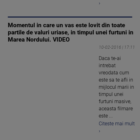
›
Momentul in care un vas este lovit din toate
partile de valuri uriase, in timpul unei furtuni in
Marea Nordului. VIDEO
10-02-2016 | 17:11
Daca te-ai
intrebat
vreodata cum
este sa te afli in
mijlocul marii in
timpul unei
furtuni masive,
aceasta filmare
este ...
Citeste mai mult
›