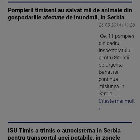
Pompierii timiseni au salvat mii de animale din
gospodariile afectate de inundatii, in Serbia
26-05-2014 | 11:28
Cei 11 pompieri
din cadrul
Inspectoratului
pentru Situatii
de Urgenta
Banat isi
continua
misiunea in
Serbia. ...
Citeste mai mult
›
ISU Timis a trimis o autocisterna in Serbia
pentru transportul apei potabile, in zonele