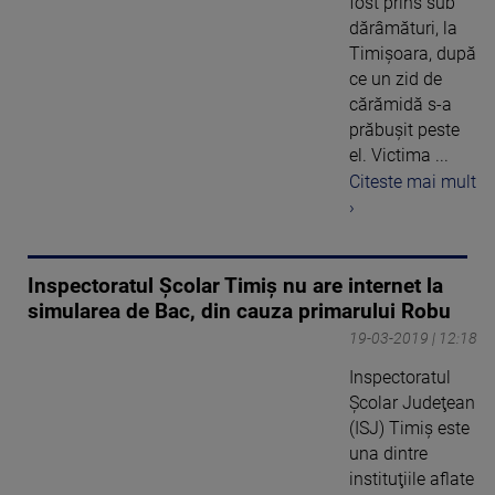
fost prins sub
dărâmături, la
Timişoara, după
ce un zid de
cărămidă s-a
prăbuşit peste
el. Victima ...
Citeste mai mult
›
Inspectoratul Şcolar Timiș nu are internet la
simularea de Bac, din cauza primarului Robu
19-03-2019 | 12:18
Inspectoratul
Şcolar Judeţean
(ISJ) Timiş este
una dintre
instituţiile aflate