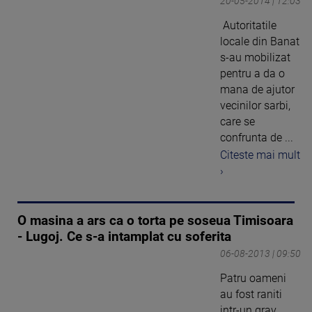
20-05-2014 | 12:03
Autoritatile
locale din Banat
s-au mobilizat
pentru a da o
mana de ajutor
vecinilor sarbi,
care se
confrunta de ...
Citeste mai mult
›
O masina a ars ca o torta pe soseua Timisoara
- Lugoj. Ce s-a intamplat cu soferita
06-08-2013 | 09:50
Patru oameni
au fost raniti
intr-un grav