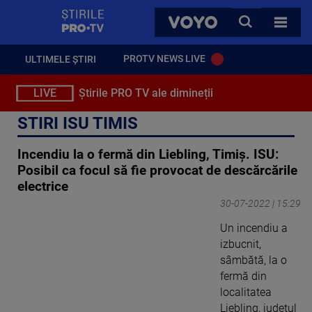
StirilePROTV
CAUTA
VOYO
TOATE 
PROTV NEWS LIVE
ULTIMELE ȘTIRI
LIVE
Știrile PRO TV ale dimineții
STIRI ISU TIMIS
Incendiu la o fermă din Liebling, Timiș. ISU:
Posibil ca focul să fie provocat de descărcările
electrice
30-07-2022 | 15:29
Un incendiu a
izbucnit,
sâmbătă, la o
fermă din
localitatea
Liebling, județul