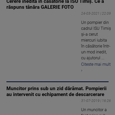
Cerere inedită în căsătorie la ISU Timiș. Ce a
răspuns tânăra GALERIE FOTO
24-03-2021 | 22:09
Un pompier din
cadrul ISU Timiș
și-a cerut
miercuri iubita
în căsătorie într-
un mod inedit,
cu ajutorul ...
Citeste mai mult
›
Muncitor prins sub un zid dărâmat. Pompierii
au intervenit cu echipament de descarcerare
31-07-2019 | 16:26
Un muncitor a