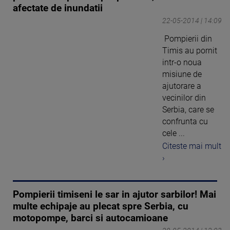
afectate de inundatii
22-05-2014 | 14:09
Pompierii din
Timis au pornit
intr-o noua
misiune de
ajutorare a
vecinilor din
Serbia, care se
confrunta cu
cele ...
Citeste mai mult
›
Pompierii timiseni le sar in ajutor sarbilor! Mai
multe echipaje au plecat spre Serbia, cu
motopompe, barci si autocamioane