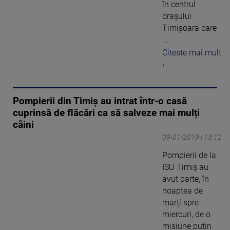
în centrul
oraşului
Timişoara care
...
Citeste mai mult
›
Pompierii din Timiș au intrat într-o casă
cuprinsă de flăcări ca să salveze mai mulți
câini
09-01-2019 | 13:12
Pompierii de la
ISU Timiș au
avut parte, în
noaptea de
marți spre
miercuri, de o
misiune puțin