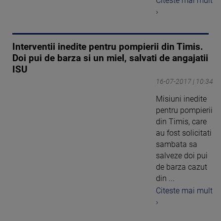
Citeste mai mult
›
Interventii inedite pentru pompierii din Timis.
Doi pui de barza si un miel, salvati de angajatii
ISU
16-07-2017 | 10:34
Misiuni inedite
pentru pompierii
din Timis, care
au fost solicitati
sambata sa
salveze doi pui
de barza cazut
din ...
Citeste mai mult
›