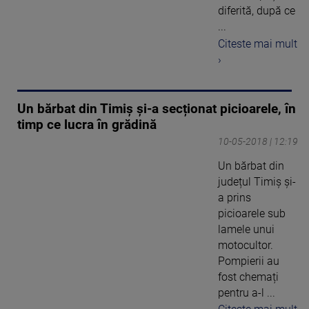
diferită, după ce
...
Citeste mai mult
›
Un bărbat din Timiș și-a secționat picioarele, în
timp ce lucra în grădină
10-05-2018 | 12:19
Un bărbat din
județul Timiș și-
a prins
picioarele sub
lamele unui
motocultor.
Pompierii au
fost chemați
pentru a-l ...