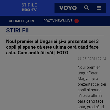
StirilePROTV
CAUTA
VOYO
TOATE 
PROTV NEWS LIVE
ULTIMELE ȘTIRI
STIRI FII
Noul premier al Ungariei și-a prezentat cei 3
copii și spune că este ultima oară când face
asta. Cum arată fiii săi | FOTO
11-05-2026 | 09:13
Noul premier
ungur Peter
Magyar și-a
prezentat cei trei
copii și spune
că este ultima
oară când face
asta, precizând