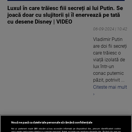
Luxul în care trăiesc fiii secreți ai lui Putin. Se
joacă doar cu slujitorii și îl enervează pe tată
cu desene Disney | VIDEO
06-09-2024 | 10:42
Vladimir Putin
are doi fii secreți
care trăiesc o
viață izolată de
lux într-un
conac puternic
păzit, potrivit ...
Citeste mai mult
›
Nouă ne pasă ca datele tale personale să rămână confidențiale
1
Noi și partenerii noștri
201
stocăm și/sau accesăm informații pe dispozitivul dvs., precum identificatorii cookie
unici pentru prelucrarea datelor cu caracter personal. Puteți accepta sau gestiona alegerile dvs. făcând clic mai jos