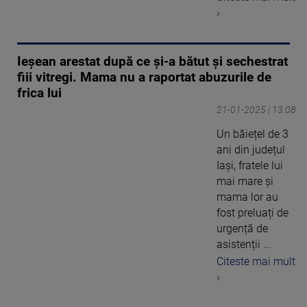
›
Ieșean arestat după ce și-a bătut și sechestrat
fiii vitregi. Mama nu a raportat abuzurile de
frica lui
21-01-2025 | 13:08
Un băiețel de 3
ani din județul
Iași, fratele lui
mai mare și
mama lor au
fost preluați de
urgență de
asistenții ...
Citeste mai mult
›