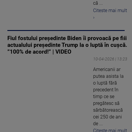
că ...
Citeste mai mult
›
Fiul fostului președinte Biden îi provoacă pe fiii
actualului președinte Trump la o luptă în cușcă.
”100% de acord!” | VIDEO
10-04-2026 | 13:23
Americanii ar
putea asista la
o luptă fără
precedent în
timp ce se
pregătesc să
sărbătorească
cei 250 de ani
de ...
Citeste mai mult