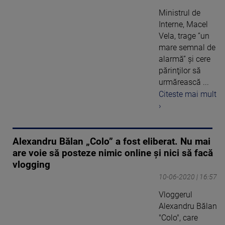
Ministrul de
Interne, Macel
Vela, trage ”un
mare semnal de
alarmă” şi cere
părinţilor să
urmărească ...
Citeste mai mult
›
Alexandru Bălan „Colo” a fost eliberat. Nu mai
are voie să posteze nimic online și nici să facă
vlogging
10-06-2020 | 16:57
Vloggerul
Alexandru Bălan
"Colo", care