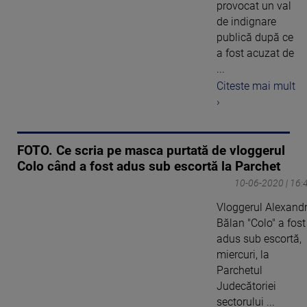
provocat un val
de indignare
publică după ce
a fost acuzat de
...
Citeste mai mult
›
FOTO. Ce scria pe masca purtată de vloggerul
Colo când a fost adus sub escortă la Parchet
10-06-2020 | 16:
Vloggerul Alexand
Bălan "Colo" a fost
adus sub escortă,
miercuri, la
Parchetul
Judecătoriei
sectorului ...