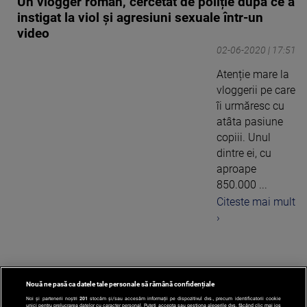
Un vlogger român, cercetat de poliție după ce a
instigat la viol și agresiuni sexuale într-un
video
02-06-2020 | 17:51
Atenție mare la
vloggerii pe care
îi urmăresc cu
atâta pasiune
copiii. Unul
dintre ei, cu
aproape
850.000 ...
Citeste mai mult
›
Nouă ne pasă ca datele tale personale să rămână confidențiale
1
Noi și partenerii noștri
201
stocăm și/sau accesăm informații pe dispozitivul dvs., precum identificatorii cookie
unici pentru prelucrarea datelor cu caracter personal. Puteți accepta sau gestiona alegerile dvs. făcând clic mai jos