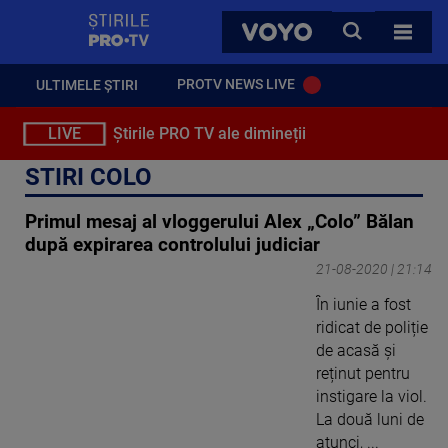
StirilePROTV
CAUTA
VOYO
TOATE 
PROTV NEWS LIVE
ULTIMELE ȘTIRI
LIVE
Știrile PRO TV ale dimineții
STIRI COLO
Primul mesaj al vloggerului Alex „Colo” Bălan
după expirarea controlului judiciar
21-08-2020 | 21:14
În iunie a fost
ridicat de poliție
de acasă și
reținut pentru
instigare la viol.
La două luni de
atunci, ...