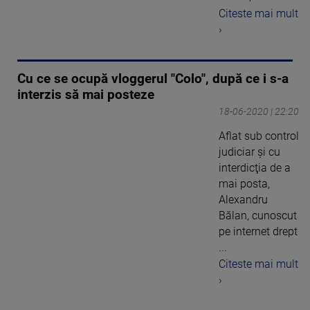
Citeste mai mult
›
Cu ce se ocupă vloggerul "Colo", după ce i s-a
interzis să mai posteze
18-06-2020 | 22:20
Aflat sub control
judiciar şi cu
interdicţia de a
mai posta,
Alexandru
Bălan, cunoscut
pe internet drept
...
Citeste mai mult
›