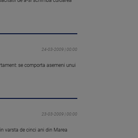
pacitatii de a-si schimba culoarea
24-03-2009 | 00:00
ortament: se comporta asemeni unui
23-03-2009 | 00:00
 in varsta de cinci ani din Marea