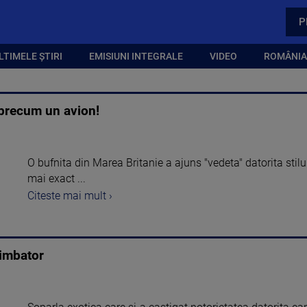
P
LTIMELE ȘTIRI
EMISIUNI INTEGRALE
VIDEO
ROMÂNIA,
 precum un avion!
O bufnita din Marea Britanie a ajuns "vedeta" datorita stilu
mai exact ...
Citeste mai mult ›
imbator