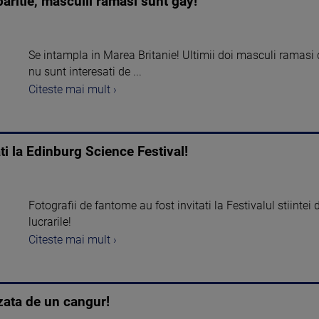
paritie, masculii ramasi sunt gay!
Se intampla in Marea Britanie! Ultimii doi masculi ramasi d
nu sunt interesati de ...
Citeste mai mult ›
i la Edinburg Science Festival!
Fotografii de fantome au fost invitati la Festivalul stiintei
lucrarile!
Citeste mai mult ›
izata de un cangur!