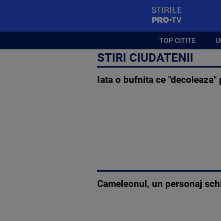
StirilePROTV
TOP CITITE
U
STIRI CIUDATENII
Iata o bufnita ce "decoleaza"
Cameleonul, un personaj sch