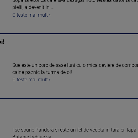
Soparla exotica care si-a castigat notorietatea datorita ca
pielii, a devenit in ...
Citeste mai mult ›
i!
Sue este un porc de sase luni cu o mica deviere de comp
caine paznic la turma de oi!
Citeste mai mult ›
I se spune Pandora si este un fel de vedeta in tara ei. Iapa
Britanie trebuie sa ...