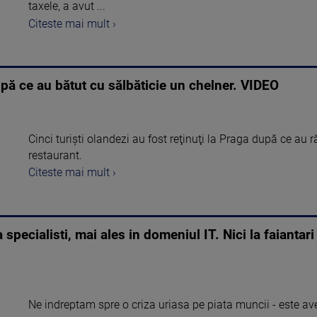
taxele, a avut ...
Citeste mai mult ›
după ce au bătut cu sălbăticie un chelner. VIDEO
Cinci turişti olandezi au fost reţinuţi la Praga după ce au r
restaurant.
Citeste mai mult ›
specialisti, mai ales in domeniul IT. Nici la faianta
Ne indreptam spre o criza uriasa pe piata muncii - este ave