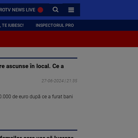
CAUTA
ROTV NEWS LIVE
TOATE CATEGORIILE
 TE IUBESC!
INSPECTORUL PRO
re ascunse în local. Ce a
27-06-2024 | 21:35
00.000 de euro după ce a furat bani