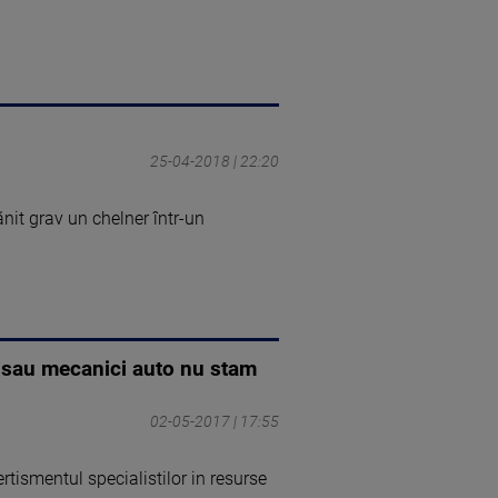
25-04-2018 | 22:20
ănit grav un chelner într-un
ri sau mecanici auto nu stam
02-05-2017 | 17:55
rtismentul specialistilor in resurse