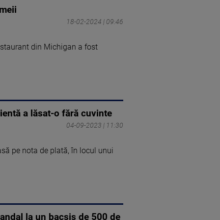
emeii
18-02-2024 | 09:46
estaurant din Michigan a fost
ientă a lăsat-o fără cuvinte
04-09-2023 | 11:30
să pe nota de plată, în locul unui
scandal la un bacșiș de 500 de