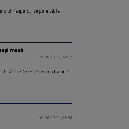
rului Kasparov, se pare că, la
eeași masă
19-06-2019 | 19:17
e două ori să verse tava cu halbele
06-06-2019 | 08:56