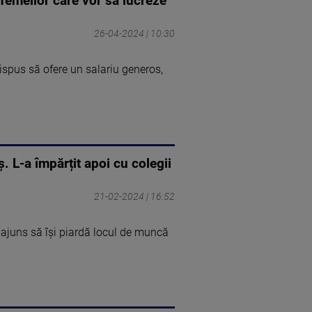
ă femeilor care vor să lucreze
26-04-2024 | 10:30
dispus să ofere un salariu generos,
. L-a împărțit apoi cu colegii
21-02-2024 | 16:52
 ajuns să își piardă locul de muncă