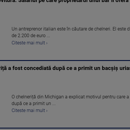
vitura. Salariul pe care proprietarul unui bar îl ofer
Un antreprenor italian este în căutare de chelneri. El este 
de 2.200 de euro ...
Citeste mai mult ›
ță a fost concediată după ce a primit un bacșiș uriaș
O chelneriță din Michigan a explicat motivul pentru care a
după ce a primit un ...
Citeste mai mult ›