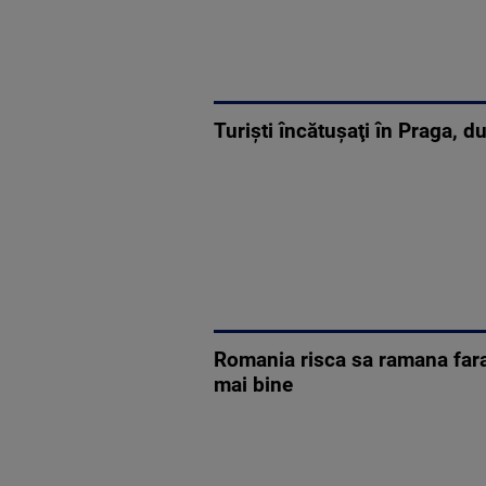
Turişti încătuşaţi în Praga, 
Romania risca sa ramana fara 
mai bine