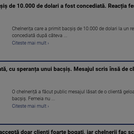
cșiș de 10.000 de dolari a fost concediată. Reacția f
Chelnerița care a primit bacșiș de 10.000 de dolari la un r
concediată după câteva ...
Citeste mai mult ›
ată, cu speranța unui bacșiș. Mesajul scris însă de cl
O chelneriță a făcut public mesajul lăsat de o clientă geloa
bacșiș. Femeia nu ...
Citeste mai mult ›
cceptă doar clienți foarte bogați, iar chelnerii fac 