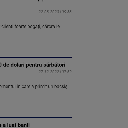
22-08-2023 | 09:33
lienți foarte bogați, cărora le
0 de dolari pentru sărbători
27-12-2022 | 07:59
momentul în care a primit un bacșiș
 a luat banii