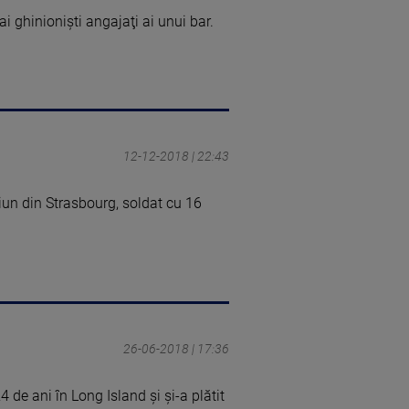
 ghinionişti angajaţi ai unui bar.
12-12-2018 | 22:43
iun din Strasbourg, soldat cu 16
26-06-2018 | 17:36
 de ani în Long Island şi şi-a plătit