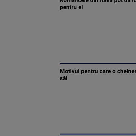
Româncele din Italia pot da lo
pentru el
Motivul pentru care o chelneri
săi