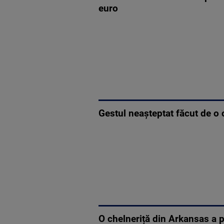
euro
Gestul neașteptat făcut de o 
O chelneriță din Arkansas a pr