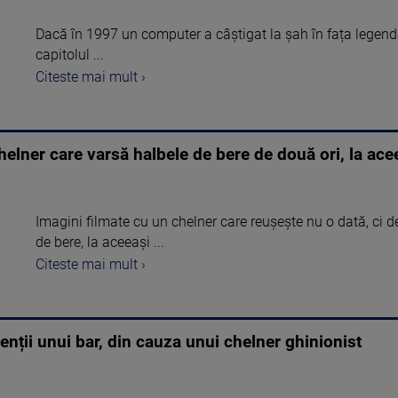
Dacă în 1997 un computer a câștigat la șah în fața legenda
capitolul ...
Citeste mai mult ›
chelner care varsă halbele de bere de două ori, la ac
Imagini filmate cu un chelner care reușește nu o dată, ci d
de bere, la aceeași ...
Citeste mai mult ›
ienții unui bar, din cauza unui chelner ghinionist