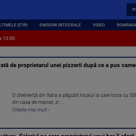
P
LTIMELE ȘTIRI
EMISIUNI INTEGRALE
VIDEO
ROMÂNIA,
a 13:00
ată de proprietarul unei pizzerii după ce a pus came
O chelneriță din Italia a păgubit localul la care lucra cu 3
din casa de marcat, zi ...
Citeste mai mult ›