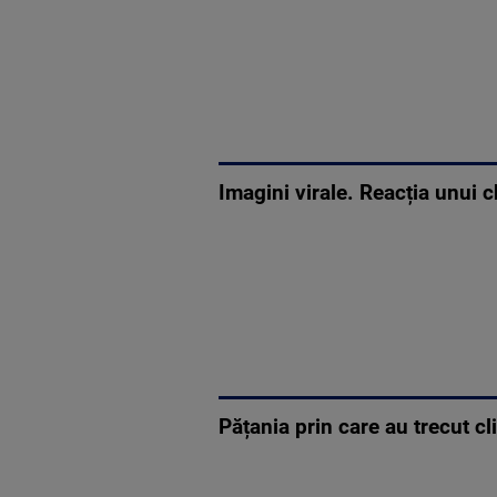
Imagini virale. Reacția unui 
Pățania prin care au trecut cl