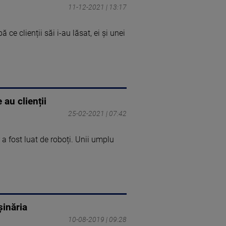
11-12-2021 | 13:17
ce clienții săi i-au lăsat, ei și unei
 au clienții
25-02-2021 | 07:42
r a fost luat de roboți. Unii umplu
şinăria
10-08-2019 | 09:28