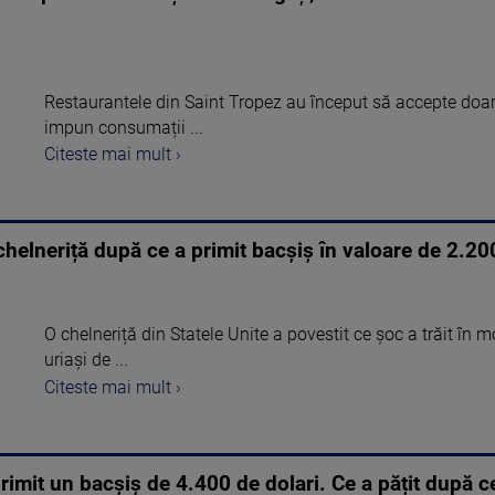
Restaurantele din Saint Tropez au început să accepte doar c
impun consumații ...
Citeste mai mult ›
chelneriță după ce a primit bacșiș în valoare de 2.20
O chelneriță din Statele Unite a povestit ce șoc a trăit în 
uriași de ...
Citeste mai mult ›
imit un bacșiș de 4.400 de dolari. Ce a pățit după ce