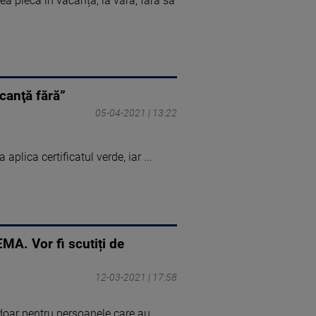
ea pleca în vacanță, la vară, fără să
canţă fără”
05-04-2021 | 13:22
plica certificatul verde, iar ...
MA. Vor fi scutiți de
12-03-2021 | 17:58
 doar pentru persoanele care au