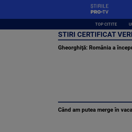
StirilePROTV
TOP CITITE
U
STIRI CERTIFICAT VE
Gheorghiţă: România a început
Când am putea merge în vacanţ