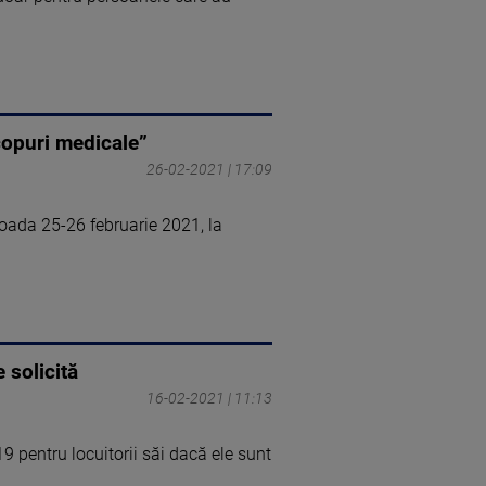
copuri medicale”
26-02-2021 | 17:09
ioada 25-26 februarie 2021, la
e solicită
16-02-2021 | 11:13
9 pentru locuitorii săi dacă ele sunt