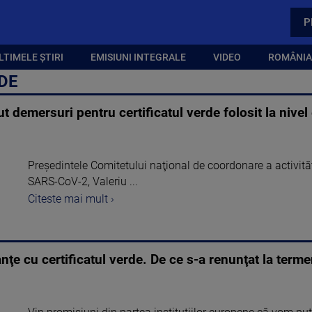
P
LTIMELE ȘTIRI
EMISIUNI INTEGRALE
VIDEO
ROMÂNIA,
RDE
 demersuri pentru certificatul verde folosit la nive
Preşedintele Comitetului naţional de coordonare a activită
SARS-CoV-2, Valeriu ...
Citeste mai mult ›
e cu certificatul verde. De ce s-a renunţat la terme