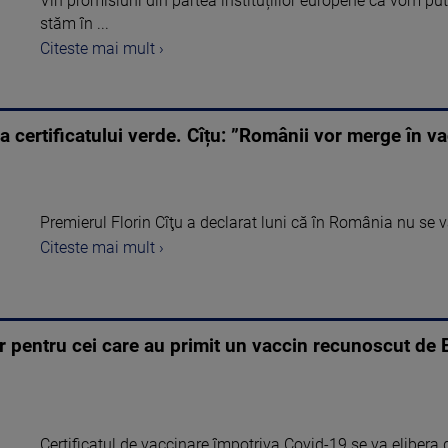
Vin promisiuni din partea instituțiilor europene că vom put
stăm în ...
Citeste mai mult ›
 certificatului verde. Cîțu: ”Românii vor merge în va
Premierul Florin Cîţu a declarat luni că în România nu se va a
Citeste mai mult ›
ar pentru cei care au primit un vaccin recunoscut de E
Certificatul de vaccinare împotriva Covid-19 se va elibera