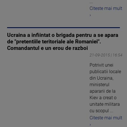
...
Citeste mai mult
›
Ucraina a infiintat o brigada pentru a se apara
de "pretentiile teritoriale ale Romaniei".
Comandantul e un erou de razboi
21-09-2015 | 16:54
Potrivit unei
publicatii locale
din Ucraina,
ministerul
apararii de la
Kiev a creat o
unitate militara
cu scopul ...
Citeste mai mult
›