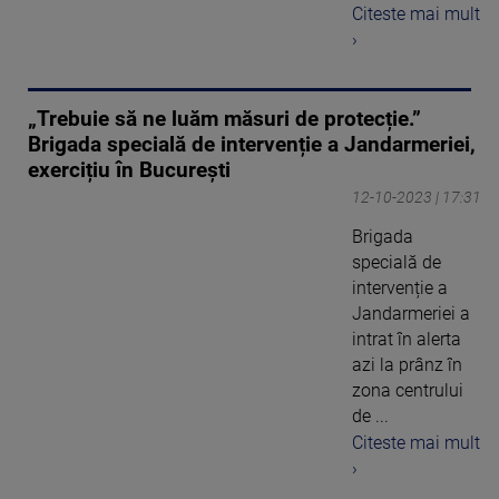
Citeste mai mult
›
„Trebuie să ne luăm măsuri de protecție.”
Brigada specială de intervenție a Jandarmeriei,
exercițiu în București
12-10-2023 | 17:31
Brigada
specială de
intervenție a
Jandarmeriei a
intrat în alerta
azi la prânz în
zona centrului
de ...
Citeste mai mult
›