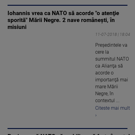
Iohannis vrea ca NATO să acorde "o atenţie
sporită" Mării Negre. 2 nave româneşti, în
misiuni
11-07-2018 | 18:04
Preşedintele va
cere la
summitul NATO
ca Alianţa să
acorde o
importanţă mai
mare Mării
Negre, în
contextul ...
Citeste mai mult
›