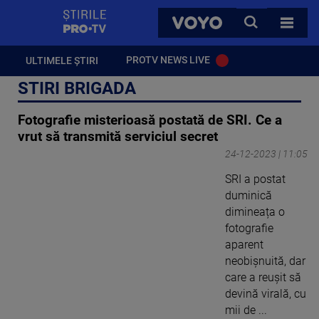
StirilePROTV
CAUTA
VOYO
TOATE 
PROTV NEWS LIVE
ULTIMELE ȘTIRI
STIRI BRIGADA
Fotografie misterioasă postată de SRI. Ce a
vrut să transmită serviciul secret
24-12-2023 | 11:05
SRI a postat
duminică
dimineața o
fotografie
aparent
neobișnuită, dar
care a reușit să
devină virală, cu
mii de ...