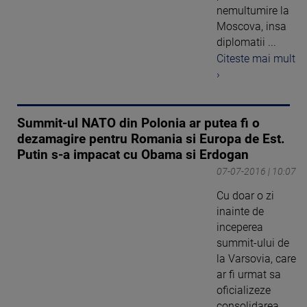
nemultumire la
Moscova, insa
diplomatii ...
Citeste mai mult
›
Summit-ul NATO din Polonia ar putea fi o
dezamagire pentru Romania si Europa de Est.
Putin s-a impacat cu Obama si Erdogan
07-07-2016 | 10:07
Cu doar o zi
inainte de
inceperea
summit-ului de
la Varsovia, care
ar fi urmat sa
oficializeze
consolidarea