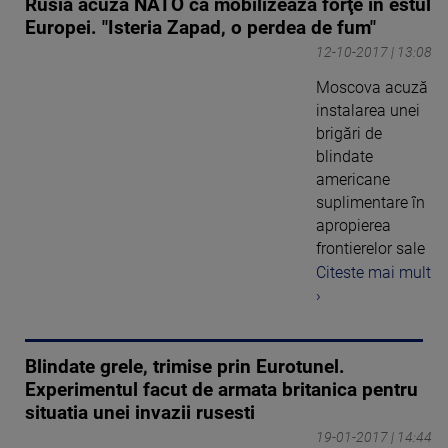
Rusia acuză NATO că mobilizează forţe în estul
Europei. "Isteria Zapad, o perdea de fum"
12-10-2017 | 13:08
Moscova acuză
instalarea unei
brigări de
blindate
americane
suplimentare în
apropierea
frontierelor sale
Citeste mai mult
›
Blindate grele, trimise prin Eurotunel.
Experimentul facut de armata britanica pentru
situatia unei invazii rusesti
19-01-2017 | 14:44