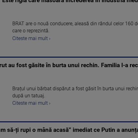
Este rigla care măsoară încrederea în industria med
BRAT are o nouă conducere, aleasă din rândul celor 160 d
care o reprezintă.
Citeste mai mult ›
ut au fost găsite în burta unui rechin. Familia l-a r
Brațul unui bărbat dispărut a fost găsit în burta unui rech
după un tatuaj.
Citeste mai mult ›
m să-ți rupi o mână acasă” imediat ce Putin a anunța