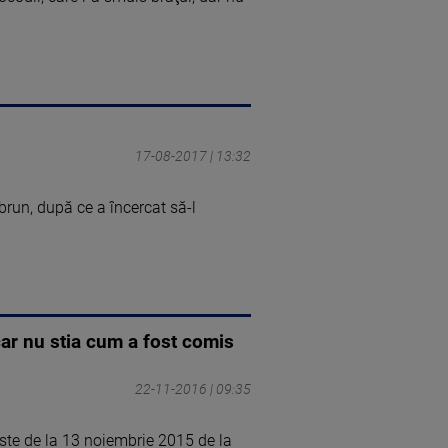
17-08-2017 | 13:32
brun, după ce a încercat să-l
car nu stia cum a fost comis
22-11-2016 | 09:35
iste de la 13 noiembrie 2015 de la