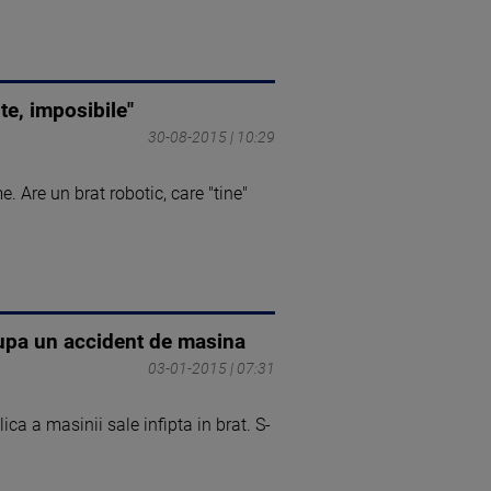
te, imposibile"
30-08-2015 | 10:29
 Are un brat robotic, care "tine"
 dupa un accident de masina
03-01-2015 | 07:31
ica a masinii sale infipta in brat. S-