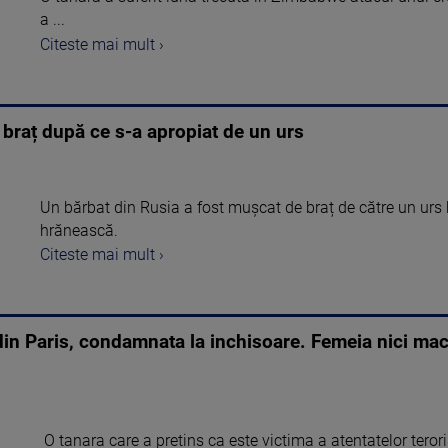
a ...
Citeste mai mult ›
 braț după ce s-a apropiat de un urs
Un bărbat din Rusia a fost mușcat de braț de către un urs 
hrănească.
Citeste mai mult ›
 din Paris, condamnata la inchisoare. Femeia nici ma
O tanara care a pretins ca este victima a atentatelor teror