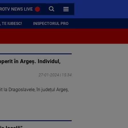
CAUTA
ROTV NEWS LIVE
TOATE CATEGORIILE
 TE IUBESC!
INSPECTORUL PRO
operit în Argeş. Individul,
27-01-2024 | 15:34
t la Dragoslavele, în județul Argeș,