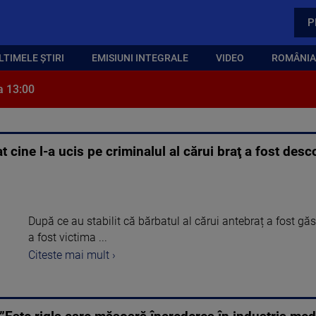
P
LTIMELE ȘTIRI
EMISIUNI INTEGRALE
VIDEO
ROMÂNIA,
a 13:00
t cine l-a ucis pe criminalul al cărui braţ a fost desc
După ce au stabilit că bărbatul al cărui antebraț a fost găsi
a fost victima ...
Citeste mai mult ›