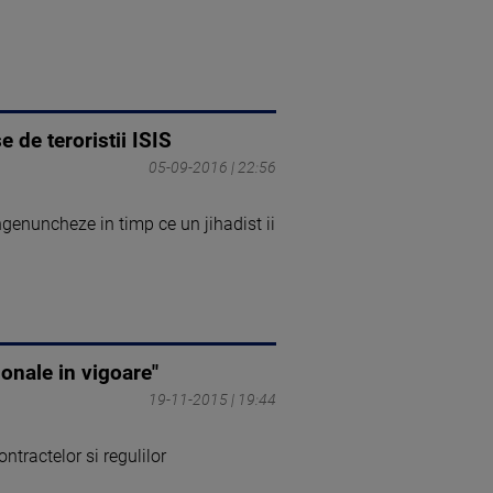
 de teroristii ISIS
05-09-2016 | 22:56
genuncheze in timp ce un jihadist ii
onale in vigoare"
19-11-2015 | 19:44
tractelor si regulilor