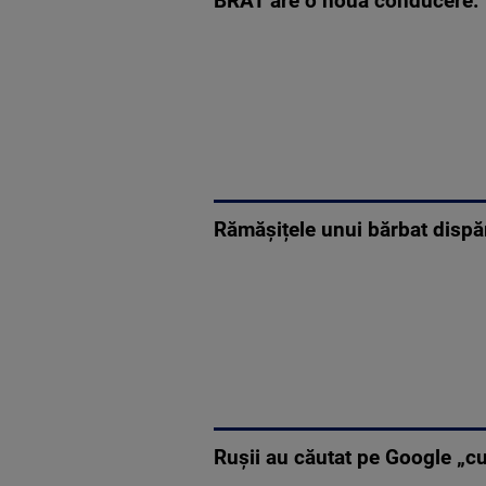
BRAT are o nouă conducere. ”
Rămășițele unui bărbat dispăr
Rușii au căutat pe Google „cu