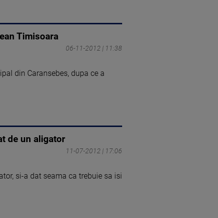
etean Timisoara
06-11-2012 | 11:38
cipal din Caransebes, dupa ce a
t de un aligator
11-07-2012 | 17:06
tor, si-a dat seama ca trebuie sa isi