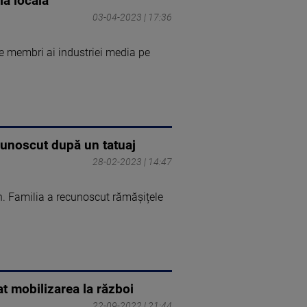
ia locală”
03-04-2023 | 17:36
e membri ai industriei media pe
ecunoscut după un tatuaj
28-02-2023 | 14:47
in. Familia a recunoscut rămășițele
t mobilizarea la război
22-09-2022 | 21:44