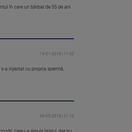
ntul în care un bărbat de 55 de ani
19-01-2019 | 11:52
e s-a injectat cu propria spermă,
09-05-2018 | 21:10
codil, care i-a smuls braţul, dar nu