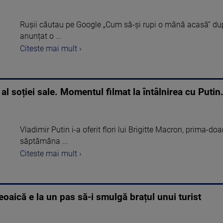
Rușii căutau pe Google „Cum să-și rupi o mână acasă” dup
anunțat o ...
Citeste mai mult ›
 al soției sale. Momentul filmat la întâlnirea cu Puti
Vladimir Putin i-a oferit flori lui Brigitte Macron, prima-do
săptămâna ...
Citeste mai mult ›
eoaică e la un pas să-i smulgă brațul unui turist