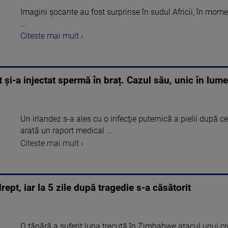
Imagini șocante au fost surprinse în sudul Africii, în mome
...
Citeste mai mult ›
 și-a injectat spermă în braț. Cazul său, unic în lume
Un irlandez s-a ales cu o infecţie puternică a pielii după c
arată un raport medical ...
Citeste mai mult ›
rept, iar la 5 zile după tragedie s-a căsătorit
O tânără a suferit luna trecută în Zimbabwe atacul unui cro