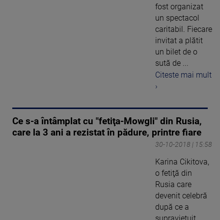
fost organizat
un spectacol
caritabil. Fiecare
invitat a plătit
un bilet de o
sută de ...
Citeste mai mult
›
Ce s-a întâmplat cu "fetiţa-Mowgli" din Rusia,
care la 3 ani a rezistat în pădure, printre fiare
30-10-2018 | 15:58
Karina Cikitova,
o fetiţă din
Rusia care
devenit celebră
după ce a
supravieţuit