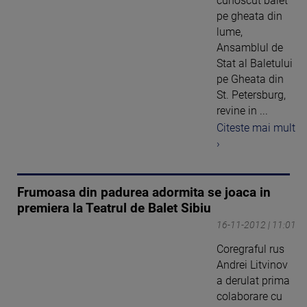
cunoscut balet
pe gheata din
lume,
Ansamblul de
Stat al Baletului
pe Gheata din
St. Petersburg,
revine in ...
Citeste mai mult
›
Frumoasa din padurea adormita se joaca in
premiera la Teatrul de Balet Sibiu
16-11-2012 | 11:01
Coregraful rus
Andrei Litvinov
a derulat prima
colaborare cu