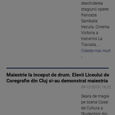
deschiderea
stagiunii operei
franceze.
Sambata
trecuta, Cinema
Victoria a
transmis La
Traviata, ...
Citeste mai mult
›
Maiestrie la inceput de drum. Elevii Liceului de
Coregrafie din Cluj si-au demonstrat maiestria
09-12-2013 | 16:22
Seara de magie
pe scena Casei
de Cultura a
Studentilor din