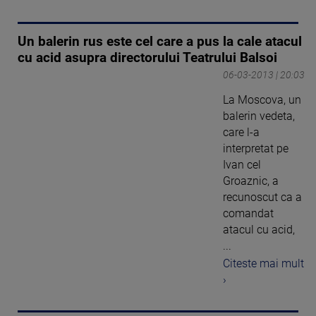
Un balerin rus este cel care a pus la cale atacul
cu acid asupra directorului Teatrului Balsoi
06-03-2013 | 20:03
La Moscova, un
balerin vedeta,
care l-a
interpretat pe
Ivan cel
Groaznic, a
recunoscut ca a
comandat
atacul cu acid,
...
Citeste mai mult
›