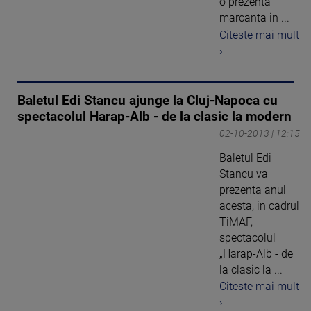
o prezenta
marcanta in ...
Citeste mai mult
›
Baletul Edi Stancu ajunge la Cluj-Napoca cu
spectacolul Harap-Alb - de la clasic la modern
02-10-2013 | 12:15
Baletul Edi
Stancu va
prezenta anul
acesta, in cadrul
TiMAF,
spectacolul
„Harap-Alb - de
la clasic la ...
Citeste mai mult
›