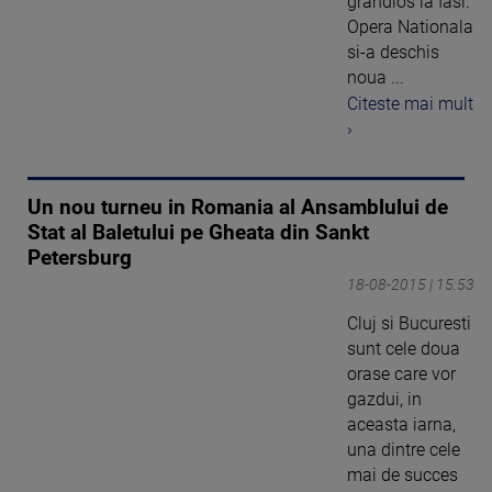
grandios la Iasi.
Opera Nationala
si-a deschis
noua ...
Citeste mai mult
›
Un nou turneu in Romania al Ansamblului de
Stat al Baletului pe Gheata din Sankt
Petersburg
18-08-2015 | 15:53
Cluj si Bucuresti
sunt cele doua
orase care vor
gazdui, in
aceasta iarna,
una dintre cele
mai de succes