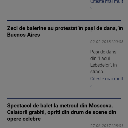
Citeste mai mult
›
Zeci de balerine au protestat în pași de dans, în
Buenos Aires
02-02-2018 | 09:08
Paşi de dans
din "Lacul
Lebedelor", în
stradă.
Citeste mai mult
›
Spectacol de balet la metroul din Moscova.
Calatorii grabiti, opriti din drum de scene din
opere celebre
27-06-2017 | 08:01