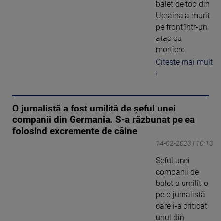
balet de top din
Ucraina a murit
pe front într-un
atac cu
mortiere.
Citeste mai mult
›
O jurnalistă a fost umilită de șeful unei
companii din Germania. S-a răzbunat pe ea
folosind excremente de câine
14-02-2023 | 10:13
Șeful unei
companii de
balet a umilit-o
pe o jurnalistă
care i-a criticat
unul din