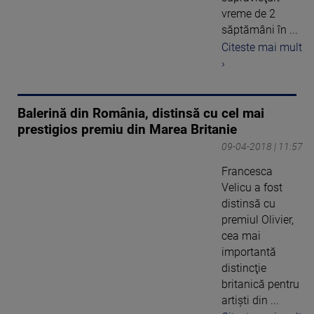
vreme de 2
săptămâni în ...
Citeste mai mult
›
Balerină din România, distinsă cu cel mai
prestigios premiu din Marea Britanie
09-04-2018 | 11:57
Francesca
Velicu a fost
distinsă cu
premiul Olivier,
cea mai
importantă
distincţie
britanică pentru
artişti din ...