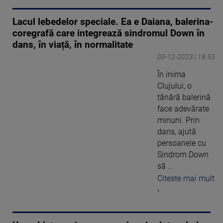
Lacul lebedelor speciale. Ea e Daiana, balerina-
coregrafă care integrează sindromul Down în
dans, în viață, în normalitate
03-12-2023 | 18:53
În inima
Clujului, o
tânără balerină
face adevărate
minuni. Prin
dans, ajută
persoanele cu
Sindrom Down
să ...
Citeste mai mult
›