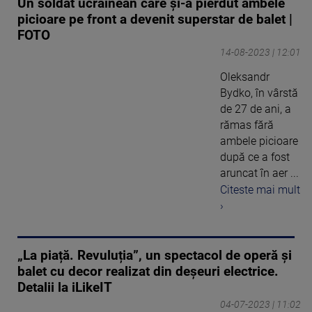
Un soldat ucrainean care și-a pierdut ambele
picioare pe front a devenit superstar de balet |
FOTO
14-08-2023 | 12:01
Oleksandr
Bydko, în vârstă
de 27 de ani, a
rămas fără
ambele picioare
după ce a fost
aruncat în aer ...
Citeste mai mult
›
„La piață. Revuluția”, un spectacol de operă și
balet cu decor realizat din deșeuri electrice.
Detalii la iLikeIT
04-07-2023 | 11:02