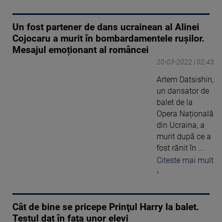
Un fost partener de dans ucrainean al Alinei
Cojocaru a murit în bombardamentele rușilor.
Mesajul emoționant al româncei
20-03-2022 | 02:43
Artem Datsishin,
un dansator de
balet de la
Opera Națională
din Ucraina, a
murit după ce a
fost rănit în ...
Citeste mai mult
›
Cât de bine se pricepe Prinţul Harry la balet.
Testul dat în faţa unor elevi