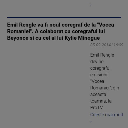
›
Emil Rengle va fi noul coregraf de la "Vocea
Romaniei". A colaborat cu coregraful lui
Beyonce si cu cel al lui Kylie Minogue
05-09-2014 | 16:09
Emil Rengle
devine
coregraful
emisiunii
"Vocea
Romaniei", din
aceasta
toamna, la
ProTV.
Citeste mai mult
›