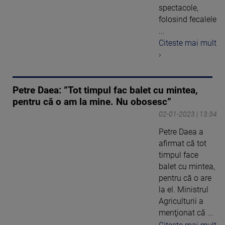
spectacole,
folosind fecalele
...
Citeste mai mult
›
Petre Daea: ”Tot timpul fac balet cu mintea,
pentru că o am la mine. Nu obosesc”
02-01-2023 | 13:34
Petre Daea a
afirmat că tot
timpul face
balet cu mintea,
pentru că o are
la el. Ministrul
Agriculturii a
menţionat că ...