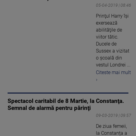
05-04-2019 | 08:46
Prinţul Harry îşi
exersează
abilităţile de
viitor tătic.
Ducele de
Sussex a vizitat
o şcoală din
vestul Londrei ...
Citeste mai mult
›
Spectacol caritabil de 8 Martie, la Constanţa.
Semnal de alarmă pentru părinţi
09-03-2019 | 09:57
De ziua femeii,
la Constanța a