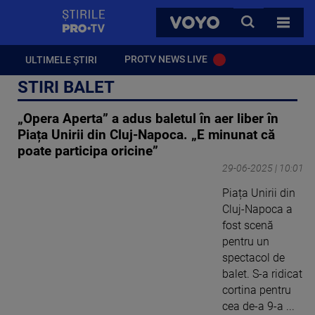
StirilePROTV
CAUTA
VOYO
TOATE 
PROTV NEWS LIVE
ULTIMELE ȘTIRI
STIRI BALET
„Opera Aperta” a adus baletul în aer liber în
Piața Unirii din Cluj-Napoca. „E minunat că
poate participa oricine”
29-06-2025 | 10:01
Piața Unirii din
Cluj-Napoca a
fost scenă
pentru un
spectacol de
balet. S-a ridicat
cortina pentru
cea de-a 9-a ...