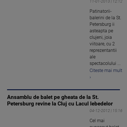
11-01-2013 | 12:12
Patinatorii-
balerini de la St.
Petersburg ii
asteapta pe
clujeni, joia
viitoare, cu 2
reprezentantii
ale
spectacolului ...
Citeste mai mult
›
Ansamblu de balet pe gheata de la St.
Petersburg revine la Cluj cu Lacul lebedelor
04-12-2012 | 15:16
Cel mai