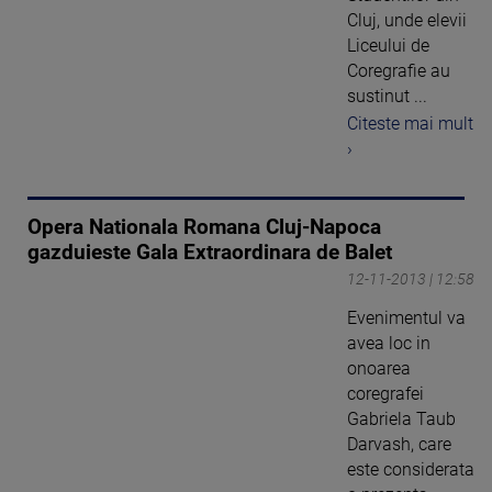
Cluj, unde elevii
Liceului de
Coregrafie au
sustinut ...
Citeste mai mult
›
Opera Nationala Romana Cluj-Napoca
gazduieste Gala Extraordinara de Balet
12-11-2013 | 12:58
Evenimentul va
avea loc in
onoarea
coregrafei
Gabriela Taub
Darvash, care
este considerata