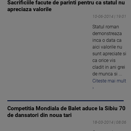
Sacrificiile facute de parinti pentru ca statul nu
apreciaza valorile
10-06-2014 | 19:01
Statul roman
demonstreaza
inca o data ca
aici valorile nu
sunt apreciate si
ca orice vis
cladit in ani grei
de munca si ...
Citeste mai mult
›
Competitia Mondiala de Balet aduce la Sibiu 70
de dansatori din noua tari
18-03-2014 | 08:06