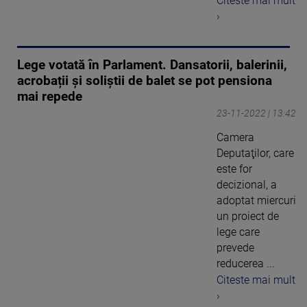
Citeste mai mult
›
Lege votată în Parlament. Dansatorii, balerinii,
acrobații şi soliştii de balet se pot pensiona
mai repede
23-11-2022 | 13:42
Camera
Deputaţilor, care
este for
decizional, a
adoptat miercuri
un proiect de
lege care
prevede
reducerea ...
Citeste mai mult
›