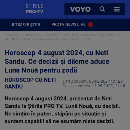
StirilePROTV
CAUTA
VOYO
TOATE 
PROTV NEWS LIVE
ULTIMELE ȘTIRI
Stirileprotv
SHOW-BUZZ
Horoscop cu Neti Sandu
Horoscop 4 august 2024, cu
Neti Sandu. Ce decizii și dileme aduce Luna Nouă pentru zodii
Horoscop 4 august 2024, cu Neti
Sandu. Ce decizii și dileme aduce
Luna Nouă pentru zodii
HOROSCOP CU NETI
Data publicării:
03-08-2024 | 21:28
SANDU
Data actualizării:
11-08-2025 | 21:16
Horoscop 4 august 2024, prezentat de Neti
Sandu la Știrile PRO TV. Lună Nouă, cu decizii.
Ne simțim în puteri, stăpâni pe situație și
suntem capabili să ne asumăm niște decizii.