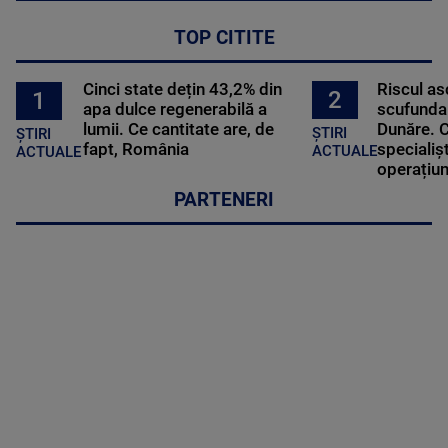
TOP CITITE
Cinci state dețin 43,2% din
Riscul a
2
1
apa dulce regenerabilă a
scufundar
lumii. Ce cantitate are, de
Dunăre. C
ȘTIRI
ȘTIRI
fapt, România
specialișt
ACTUALE
ACTUALE
operațiun
PARTENERI