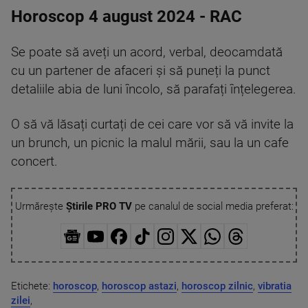
Horoscop 4 august 2024 - RAC
Se poate să aveți un acord, verbal, deocamdată
cu un partener de afaceri și să puneți la punct
detaliile abia de luni încolo, să parafați înțelegerea.
O să vă lăsați curtați de cei care vor să vă invite la
un brunch, un picnic la malul mării, sau la un cafe
concert.
Urmărește
Știrile PRO TV
pe canalul de social media preferat:
Etichete:
horoscop
,
horoscop astazi
,
horoscop zilnic
,
vibratia
zilei
,