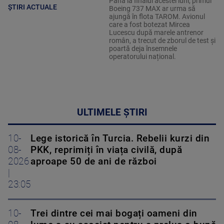
Până la finalul acestei luni, primul
ȘTIRI ACTUALE
Boeing 737 MAX ar urma să
ajungă în flota TAROM. Avionul
care a fost botezat Mircea
Lucescu după marele antrenor
român, a trecut de zborul de test și
poartă deja însemnele
operatorului național.
ULTIMELE ȘTIRI
10-
Lege istorică în Turcia. Rebelii kurzi din
08-
PKK, reprimiți în viața civilă, după
2026
aproape 50 de ani de război
|
23:05
10-
Trei dintre cei mai bogați oameni din