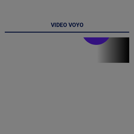
VIDEO VOYO
Stirile PRO TV
Stirile PRO
TV # 19.00 -
10 August
2026
MAI