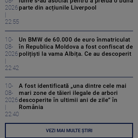
08-
lume s-au asociat pentru a prelua o bună
2026
parte din acțiunile Liverpool
|
22:55
10-
Un BMW de 60.000 de euro înmatriculat
08-
în Republica Moldova a fost confiscat de
2026
polițiști la vama Albița. Ce au descoperit
|
22:42
10-
A fost identificată „una dintre cele mai
08-
mari zone de tăieri ilegale de arbori
2026
descoperite în ultimii ani de zile” în
|
România
22:40
VEZI MAI MULTE ȘTIRI