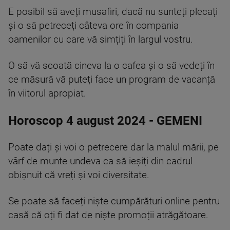
E posibil să aveți musafiri, dacă nu sunteți plecați
și o să petreceți câteva ore în compania
oamenilor cu care vă simțiți în largul vostru.
O să vă scoată cineva la o cafea și o să vedeți în
ce măsură vă puteți face un program de vacanță
în viitorul apropiat.
Horoscop 4 august 2024 - GEMENI
Poate dați și voi o petrecere dar la malul mării, pe
vârf de munte undeva ca să ieșiți din cadrul
obișnuit că vreți și voi diversitate.
Se poate să faceți niște cumpărături online pentru
casă că oți fi dat de niște promoții atrăgătoare.