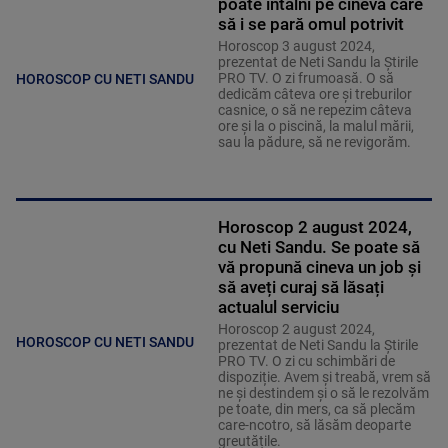
poate întâlni pe cineva care
să i se pară omul potrivit
Horoscop 3 august 2024,
prezentat de Neti Sandu la Știrile
PRO TV. O zi frumoasă. O să
HOROSCOP CU NETI SANDU
dedicăm câteva ore și treburilor
casnice, o să ne repezim câteva
ore și la o piscină, la malul mării,
sau la pădure, să ne revigorăm.
Horoscop 2 august 2024,
cu Neti Sandu. Se poate să
vă propună cineva un job și
să aveți curaj să lăsați
actualul serviciu
Horoscop 2 august 2024,
HOROSCOP CU NETI SANDU
prezentat de Neti Sandu la Știrile
PRO TV. O zi cu schimbări de
dispoziție. Avem și treabă, vrem să
ne și destindem și o să le rezolvăm
pe toate, din mers, ca să plecăm
care-ncotro, să lăsăm deoparte
greutățile.