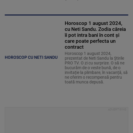
Horoscop 1 august 2024,
cu Neti Sandu. Zodia căreia
îi pot intra bani în cont și
care poate perfecta un
contract
Horoscop 1 august 2024,
HOROSCOP CU NETI SANDU
prezentat de Neti Sandu la Știrile
PRO TV. O zi cu surprize. O să ne
bucurăm de o veste bună, de o
invitație la plimbare, în vacanță, să
ne oferim o recompensă pentru
toată munca depusă.