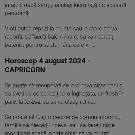
întârzie dacă simțiți același lucru față de această
persoană.
V-ați putea repezi la munte sau la mare să vă
răcoriți, să faceți baie-n mare, să vă-ncarcați
bateriile pentru săptămâna care vine.
Horoscop 4 august 2024 -
CAPRICORN
Se poate să recuperați de la cineva niște bani și
să aveți cu ce să ieșiți la o înghețată, un fresh în
parc, la terasă, ca să vă clătiți retina.
Se poate să luați o decizie de comun acord cu
familia să plecați undeva, sau să faceți niște
modificări acasă, poate chiar să vă mutați.