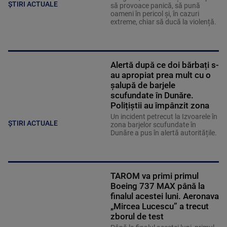
ȘTIRI ACTUALE
să provoace panică, să pună
oameni în pericol și, în cazuri
extreme, chiar să ducă la violență.
Alertă după ce doi bărbați s-
au apropiat prea mult cu o
șalupă de barjele
scufundate în Dunăre.
Polițiștii au împânzit zona
Un incident petrecut la Izvoarele în
ȘTIRI ACTUALE
zona barjelor scufundate în
Dunăre a pus în alertă autoritățile.
TAROM va primi primul
Boeing 737 MAX până la
finalul acestei luni. Aeronava
„Mircea Lucescu” a trecut
zborul de test