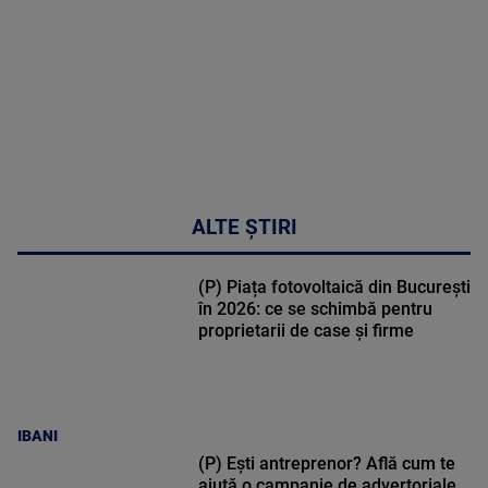
48:24
ALTE ȘTIRI
(P) Piața fotovoltaică din București
în 2026: ce se schimbă pentru
proprietarii de case și firme
IBANI
(P) Ești antreprenor? Află cum te
ajută o campanie de advertoriale