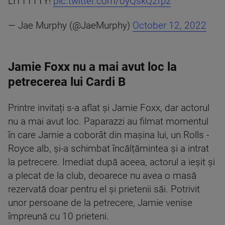
LITTTTTY!
pic.twitter.com/oyQskQ2rpz
— Jae Murphy (@JaeMurphy)
October 12, 2022
Jamie Foxx nu a mai avut loc la
petrecerea lui Cardi B
Printre invitați s-a aflat și Jamie Foxx, dar actorul
nu a mai avut loc. Paparazzi au filmat momentul
în care Jamie a coborât din mașina lui, un Rolls -
Royce alb, și-a schimbat încălțămintea și a intrat
la petrecere. Imediat după aceea, actorul a ieșit și
a plecat de la club, deoarece nu avea o masă
rezervată doar pentru el și prietenii săi. Potrivit
unor persoane de la petrecere, Jamie venise
împreună cu 10 prieteni.