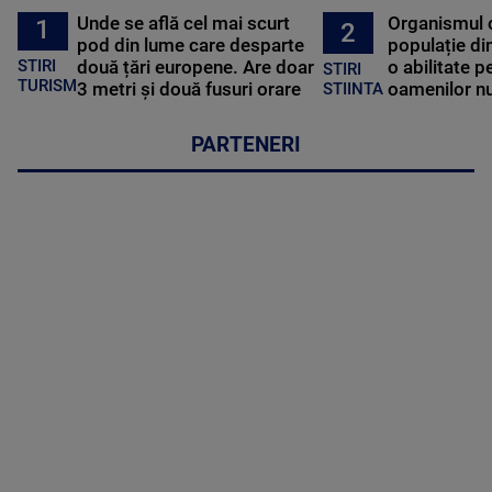
Unde se află cel mai scurt
Organismul 
1
2
pod din lume care desparte
populație di
STIRI
două țări europene. Are doar
o abilitate p
STIRI
TURISM
3 metri și două fusuri orare
oamenilor nu
STIINTA
PARTENERI