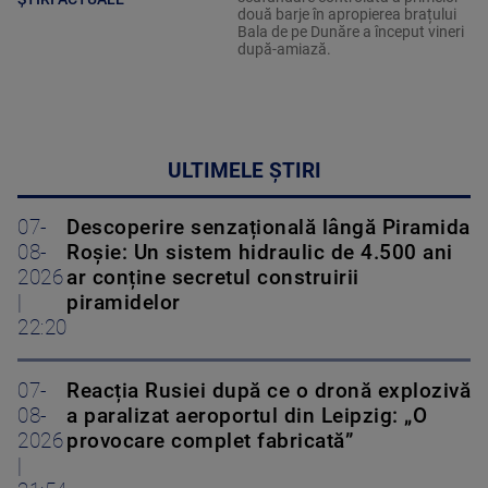
două barje în apropierea brațului
Bala de pe Dunăre a început vineri
după-amiază.
ULTIMELE ȘTIRI
07-
Descoperire senzațională lângă Piramida
08-
Roșie: Un sistem hidraulic de 4.500 ani
2026
ar conține secretul construirii
|
piramidelor
22:20
07-
Reacția Rusiei după ce o dronă explozivă
08-
a paralizat aeroportul din Leipzig: „O
2026
provocare complet fabricată”
|