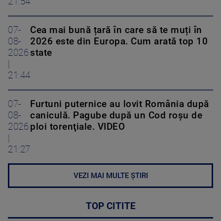
21:54
07-
Cea mai bună țară în care să te muți în
08-
2026 este din Europa. Cum arată top 10
2026
state
|
21:44
07-
Furtuni puternice au lovit România după
08-
caniculă. Pagube după un Cod roşu de
2026
ploi torenţiale. VIDEO
|
21:27
VEZI MAI MULTE ȘTIRI
TOP CITITE