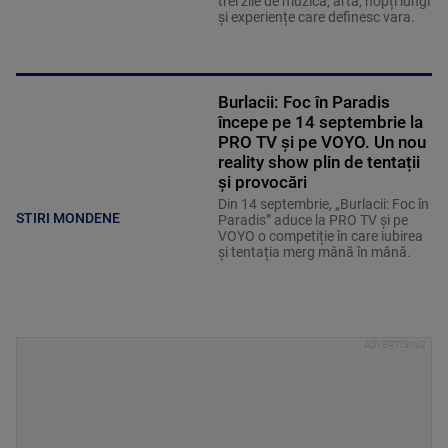
trei zile de muzică, artă, nopți lungi
și experiențe care definesc vara.
Burlacii: Foc în Paradis
începe pe 14 septembrie la
PRO TV și pe VOYO. Un nou
reality show plin de tentații
și provocări
Din 14 septembrie, „Burlacii: Foc în
STIRI MONDENE
Paradis” aduce la PRO TV și pe
VOYO o competiție în care iubirea
și tentația merg mână în mână.