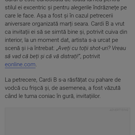
stilul ei excentric și pentru alegerile îndrăznețe pe
care le face. Așa a fost și în cazul petrecerii
aniversare organizată marți seara. Cardi B a vrut
ca invitații ei să se simtă bine și, potrivit cuiva din
interior, la un moment dat, artista s-a urcat pe
scenă și i-a întrebat: „
Aveți cu toții shot-uri? Vreau
să vad că beți și că vă distrați!”
, potrivit
eonline.com
.
La petrecere, Cardi B s-a răsfățat cu pahare de
vodcă cu frișcă și, de asemenea, a fost văzută
când le turna coniac în gură, invitațiilor.