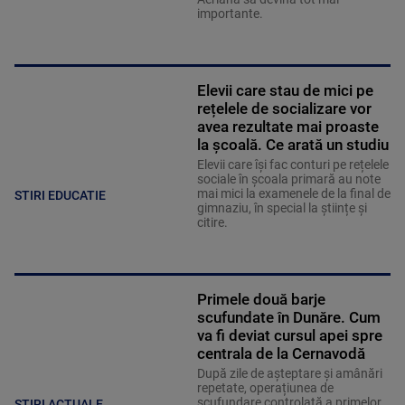
importante.
Elevii care stau de mici pe
rețelele de socializare vor
avea rezultate mai proaste
la școală. Ce arată un studiu
Elevii care îşi fac conturi pe rețelele
sociale în școala primară au note
mai mici la examenele de la final de
STIRI EDUCATIE
gimnaziu, în special la științe și
citire.
Primele două barje
scufundate în Dunăre. Cum
va fi deviat cursul apei spre
centrala de la Cernavodă
După zile de așteptare și amânări
repetate, operațiunea de
scufundare controlată a primelor
ȘTIRI ACTUALE