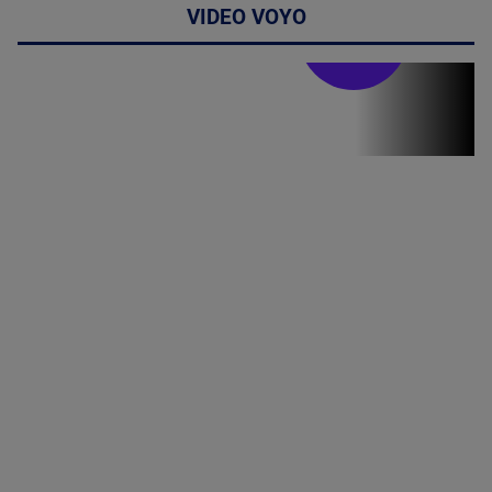
VIDEO VOYO
Stirile PRO TV
Stirile PRO
TV # 19.00 -
07 August
2026
MAI
MULTE
DETALII