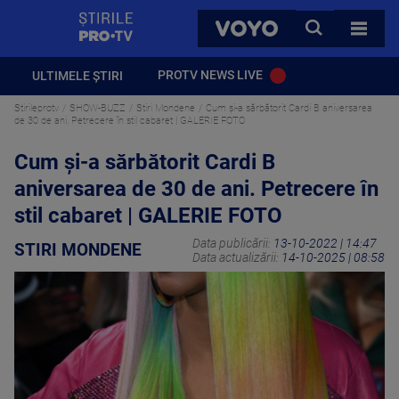
StirilePROTV
CAUTA
VOYO
TOATE 
PROTV NEWS LIVE
ULTIMELE ȘTIRI
Stirileprotv
SHOW-BUZZ
Stiri Mondene
Cum și-a sărbătorit Cardi B aniversarea
de 30 de ani. Petrecere în stil cabaret | GALERIE FOTO
Cum și-a sărbătorit Cardi B
aniversarea de 30 de ani. Petrecere în
stil cabaret | GALERIE FOTO
Data publicării:
13-10-2022 | 14:47
STIRI MONDENE
Data actualizării:
14-10-2025 | 08:58