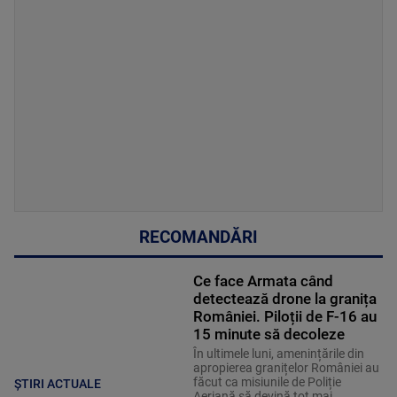
RECOMANDĂRI
Ce face Armata când
detectează drone la granița
României. Piloții de F-16 au
15 minute să decoleze
În ultimele luni, amenințările din
apropierea granițelor României au
făcut ca misiunile de Poliție
ȘTIRI ACTUALE
Aeriană să devină tot mai