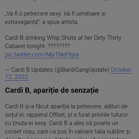
„Va fi o petrecere sexy. Va fi uimitoare și
extravagantă”,
a spus artista.
Cardi B drinking Whip Shots at her Dirty Thirty
Cabaret tonight. ????????
pic.twitter.com/MjxTNeF6pa
— Cardi B Updates (@BardiGangUpdate)
October
12, 2022
Cardi B, apariție de senzație
Cardi B și-a făcut apariția la petrecere, alături de
soțul ei, rapperul Offset, și a furat privirile tuturor
cu ținuta ei sexy. Cardi B a ales să poarte un
corset roșu, care i-a pus în valoare talia subțire și