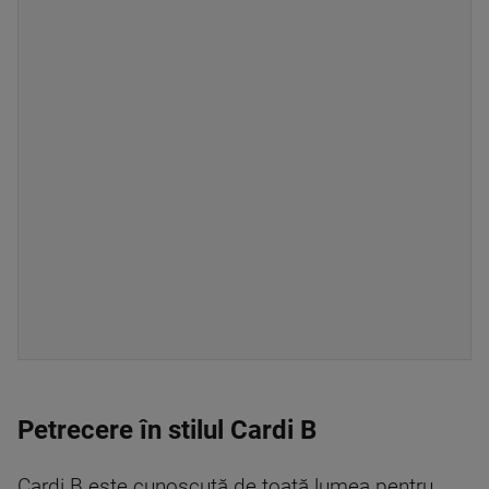
Petrecere în stilul Cardi B
Cardi B este cunoscută de toată lumea pentru