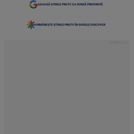
ADAUGĂ ȘTIRILE PROTV CA SURSĂ PREFERATĂ
URMĂREȘTE ȘTIRILE PROTV ÎN GOOGLE DISCOVER