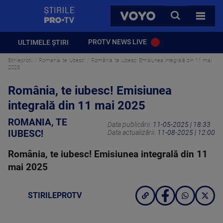
StirilePROTV
CAUTA
VOYO
TOATE 
PROTV NEWS LIVE
ULTIMELE ȘTIRI
Stirileprotv
Romania, te iubesc!
România, te iubesc! Emisiunea integrală din 11 mai
2025
România, te iubesc! Emisiunea
integrală din 11 mai 2025
ROMANIA, TE
Data publicării:
11-05-2025 | 18:33
IUBESC!
Data actualizării:
11-08-2025 | 12:00
România, te iubesc! Emisiunea integrală din 11
mai 2025
STIRILEPROTV