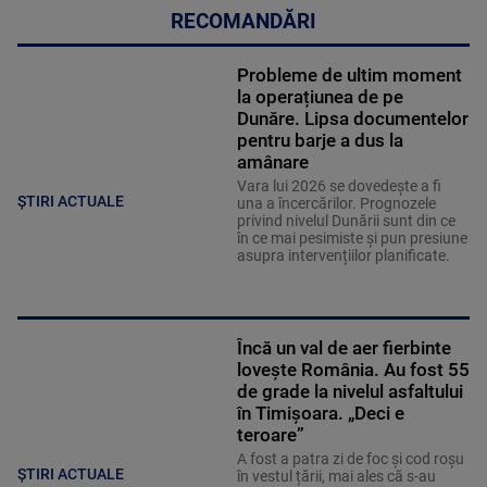
RECOMANDĂRI
Probleme de ultim moment
la operațiunea de pe
Dunăre. Lipsa documentelor
pentru barje a dus la
amânare
Vara lui 2026 se dovedește a fi
ȘTIRI ACTUALE
una a încercărilor. Prognozele
privind nivelul Dunării sunt din ce
în ce mai pesimiste și pun presiune
asupra intervențiilor planificate.
Încă un val de aer fierbinte
lovește România. Au fost 55
de grade la nivelul asfaltului
în Timișoara. „Deci e
teroare”
A fost a patra zi de foc și cod roșu
ȘTIRI ACTUALE
în vestul țării, mai ales că s-au