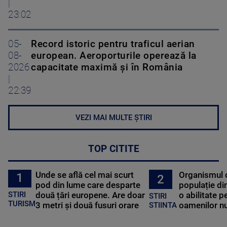
|
23:02
05-
Record istoric pentru traficul aerian
08-
european. Aeroporturile operează la
2026
capacitate maximă și în România
|
22:39
VEZI MAI MULTE ȘTIRI
TOP CITITE
Unde se află cel mai scurt
Organismul 
1
2
pod din lume care desparte
populație di
STIRI
două țări europene. Are doar
o abilitate p
STIRI
TURISM
3 metri și două fusuri orare
oamenilor nu
STIINTA