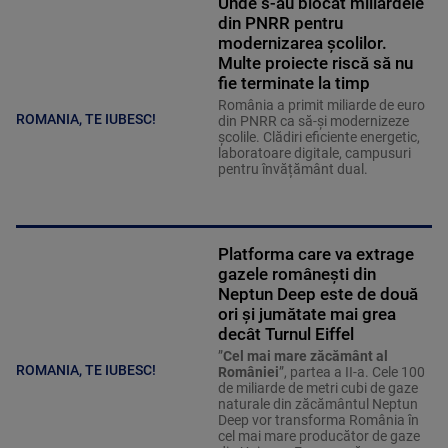
Unde s-au blocat miliardele
din PNRR pentru
modernizarea școlilor.
Multe proiecte riscă să nu
fie terminate la timp
România a primit miliarde de euro
ROMANIA, TE IUBESC!
din PNRR ca să-și modernizeze
școlile. Clădiri eficiente energetic,
laboratoare digitale, campusuri
pentru învățământ dual.
Platforma care va extrage
gazele românești din
Neptun Deep este de două
ori și jumătate mai grea
decât Turnul Eiffel
”
Cel mai mare zăcământ al
ROMANIA, TE IUBESC!
României
”, partea a II-a. Cele 100
de miliarde de metri cubi de gaze
naturale din zăcământul Neptun
Deep vor transforma România în
cel mai mare producător de gaze