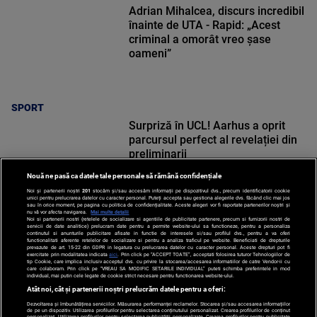
Adrian Mihalcea, discurs incredibil
înainte de UTA - Rapid: „Acest
criminal a omorât vreo șase
oameni”
SPORT
Surpriză în UCL! Aarhus a oprit
parcursul perfect al revelației din
preliminarii
Nouă ne pasă ca datele tale personale să rămână confidențiale
Noi și partenerii noștri
201
stocăm și/sau accesăm informații pe dispozitivul dvs., precum identificatorii cookie
unici pentru prelucrarea datelor cu caracter personal. Puteți accepta sau gestiona alegerile dvs. făcând clic mai jos
sau în orice moment, pe pagina cu politica de confidențialitate. Aceste alegeri vor fi raportate partenerilor noștri și
nu vă vor afecta navigarea.
Mai multe detalii
Noi si partenerii nostri (retelele de socializare si agentiile de publicitate partenere, precum si furnizorii nostri de
SPORT
servicii de date analitice) prelucram date pentru a permite website-ului sa functioneze, pentru a personaliza
continutul si anunturile publicitare afisate in functie de interesele si/sau profilul dvs., pentru a va oferi
functionalitati aferente retelelor de socializare si pentru a analiza traficul pe website. Beneficiati de drepturile
prevazute de art. 15-22 din GDPR in legatura cu prelucrarea datelor cu caracter personal. Aceste drepturi pot fi
exercitate prin modalitatea indicata
aici
. Prin click pe “ACCEPT TOATE”, acceptati folosirea tuturor Tehnologiilor de
tip Cookie, care implica inclusiv acceptul dvs. cu privire la stocarea/accesarea informatiilor de catre Vendor-ii cu
care colaboram. Prin click pe “VREAU SA MODIFIC SETARILE INDIVIDUAL” puteti schimba preferintele in mod
individual, mai putin cele legate de cookie strict necesare pentru functionarea website-ului.
Atât noi, cât și partenerii noștri prelucrăm datele pentru a oferi:
Dezvoltarea și îmbunătățirea serviciilor. Măsurarea performanței reclamelor. Stocarea și/sau accesarea informațiilor
de pe un dispozitiv. Utilizarea profilurilor pentru selectarea conținutului personalizat. Crearea profilurilor de conținut
personalizat. Utilizarea profilurilor pentru selectarea publicității personalizate. Crearea profilurilor pentru publicitate