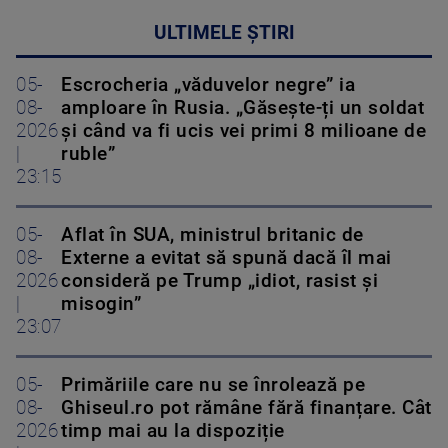
ULTIMELE ȘTIRI
05-
Escrocheria „văduvelor negre” ia
08-
amploare în Rusia. „Găsește-ți un soldat
2026
și când va fi ucis vei primi 8 milioane de
|
ruble”
23:15
05-
Aflat în SUA, ministrul britanic de
08-
Externe a evitat să spună dacă îl mai
2026
consideră pe Trump „idiot, rasist și
|
misogin”
23:07
05-
Primăriile care nu se înrolează pe
08-
Ghiseul.ro pot rămâne fără finanțare. Cât
2026
timp mai au la dispoziție