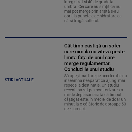
înregistrat și 40 de grade la
umbră. Cei care au simțit că nu
mai pot merge prin arșiță s-au
oprit la punctele de hidratare ca
să-și tragă sufletul.
Cât timp câștigă un șofer
care circulă cu viteză peste
limită față de unul care
merge regulamentar.
Concluziile unui studiu
Să apeși mai tare pe accelerație nu
ȘTIRI ACTUALE
înseamnă neapărat că ajungi mai
repede la destinație. Un studiu
recent, bazat pe monitorizarea a
mii de deplasări arată că timpul
câștigat este, în medie, de doar un
minut la o călătorie de aproape 50
de kilometri.