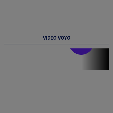
VIDEO VOYO
Stirile PRO TV
Stirile PRO
TV # 19.00 -
06 August