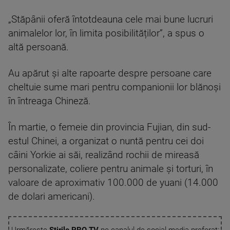
„Stăpânii oferă întotdeauna cele mai bune lucruri
animalelor lor, în limita posibilităților”, a spus o
altă persoană.
Au apărut și alte rapoarte despre persoane care
cheltuie sume mari pentru companionii lor blănoși
în întreaga Chineză.
În martie, o femeie din provincia Fujian, din sud-
estul Chinei, a organizat o nuntă pentru cei doi
câini Yorkie ai săi, realizând rochii de mireasă
personalizate, coliere pentru animale și torturi, în
valoare de aproximativ 100.000 de yuani (14.000
de dolari americani).
Urmărește
Știrile PRO TV
pe canalul de social media preferat: