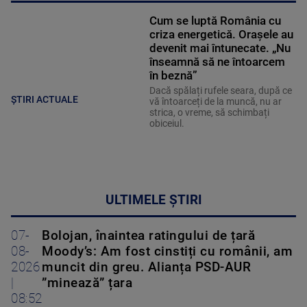
Cum se luptă România cu
criza energetică. Orașele au
devenit mai întunecate. „Nu
înseamnă să ne întoarcem
în beznă”
Dacă spălați rufele seara, după ce
ȘTIRI ACTUALE
vă întoarceți de la muncă, nu ar
strica, o vreme, să schimbați
obiceiul.
ULTIMELE ȘTIRI
07-
Bolojan, înaintea ratingului de țară
08-
Moody’s: Am fost cinstiți cu românii, am
2026
muncit din greu. Alianța PSD-AUR
|
”minează” țara
08:52