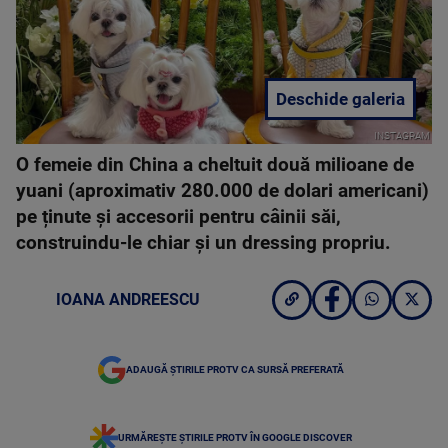
Deschide galeria
INSTAGRAM
O femeie din China a cheltuit două milioane de
yuani (aproximativ 280.000 de dolari americani)
pe ținute și accesorii pentru câinii săi,
construindu-le chiar și un dressing propriu.
IOANA ANDREESCU
ADAUGĂ ȘTIRILE PROTV CA SURSĂ PREFERATĂ
URMĂREȘTE ȘTIRILE PROTV ÎN GOOGLE DISCOVER