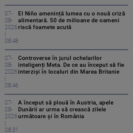
07-
El Niño amenință lumea cu o nouă criză
08-
alimentară. 50 de milioane de oameni
2026
riscă foamete acută
|
08:48
07-
Controverse în jurul ochelarilor
08-
inteligenți Meta. De ce au început să fie
2026
interziși în localuri din Marea Britanie
|
08:46
07-
A început să plouă în Austria, apele
08-
Dunării ar urma să crească zilele
2026
următoare și în România
|
08:31