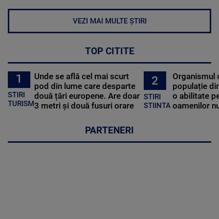
VEZI MAI MULTE ȘTIRI
TOP CITITE
Unde se află cel mai scurt
Organismul 
1
2
pod din lume care desparte
populație di
STIRI
două țări europene. Are doar
o abilitate p
STIRI
TURISM
3 metri și două fusuri orare
oamenilor nu
STIINTA
PARTENERI