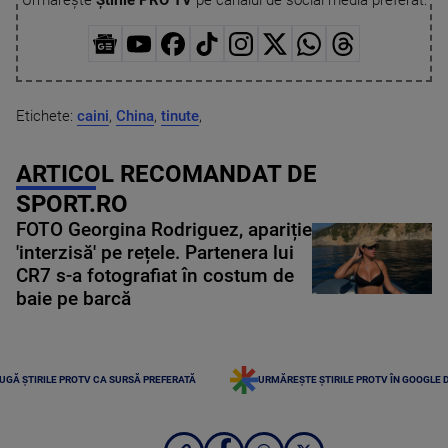
Etichete:
caini
,
China
,
tinute
,
ARTICOL RECOMANDAT DE
SPORT.RO
FOTO Georgina Rodriguez, apariție
'interzisă' pe rețele. Partenera lui
CR7 s-a fotografiat în costum de
baie pe barcă
UGĂ ȘTIRILE PROTV CA SURSĂ PREFERATĂ
URMĂREȘTE ȘTIRILE PROTV ÎN GOOGLE 