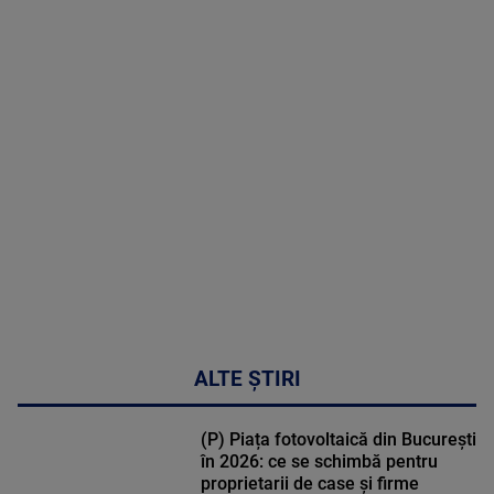
2026
MAI
MULTE
DETALII
47:43
ALTE ȘTIRI
(P) Piața fotovoltaică din București
în 2026: ce se schimbă pentru
proprietarii de case și firme