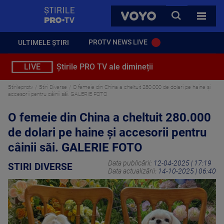
StirilePROTV
CAUTA
VOYO
TOATE 
PROTV NEWS LIVE
ULTIMELE ȘTIRI
LIVE
Știrile PRO TV ale dimineții
Stirileprotv
Stiri Diverse
O femeie din China a cheltuit 280.000 de dolari pe haine și
accesorii pentru câinii săi. GALERIE FOTO
O femeie din China a cheltuit 280.000
de dolari pe haine și accesorii pentru
câinii săi. GALERIE FOTO
Data publicării:
12-04-2025 | 17:19
STIRI DIVERSE
Data actualizării:
14-10-2025 | 06:40