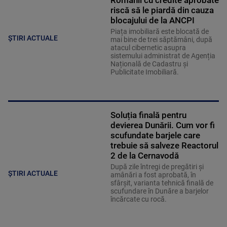
Românii cu credite aprobate
riscă să le piardă din cauza
blocajului de la ANCPI
Piața imobiliară este blocată de
ȘTIRI ACTUALE
mai bine de trei săptămâni, după
atacul cibernetic asupra
sistemului administrat de Agenția
Națională de Cadastru și
Publicitate Imobiliară.
Soluția finală pentru
devierea Dunării. Cum vor fi
scufundate barjele care
trebuie să salveze Reactorul
2 de la Cernavodă
După zile întregi de pregătiri și
ȘTIRI ACTUALE
amânări a fost aprobată, în
sfârșit, varianta tehnică finală de
scufundare în Dunăre a barjelor
încărcate cu rocă.