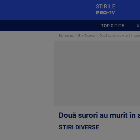
StirilePROTV
TOP CITITE
U
Stirileprotv
Stiri Diverse
Două surori au murit în aceea
Două surori au murit în a
STIRI DIVERSE