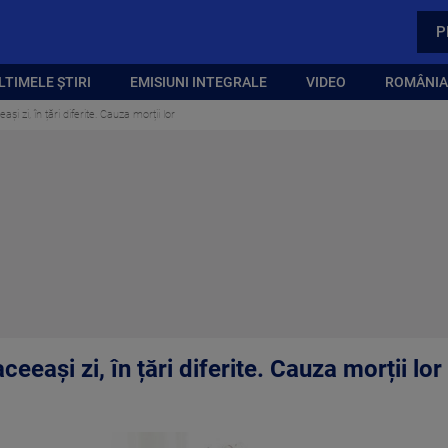
P
LTIMELE ȘTIRI
EMISIUNI INTEGRALE
VIDEO
ROMÂNIA,
și zi, în țări diferite. Cauza morții lor
ceeași zi, în țări diferite. Cauza morții lor