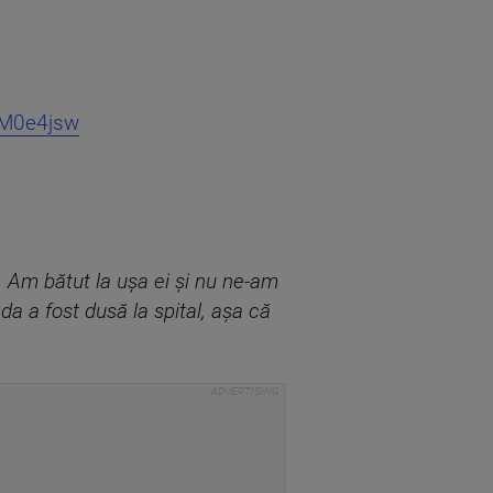
5M0e4jsw
 Am bătut la ușa ei și nu ne-am
a a fost dusă la spital, așa că