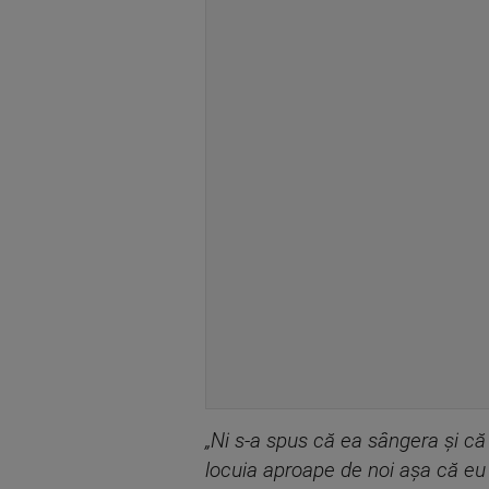
„Ni s-a spus că ea sângera și c
locuia aproape de noi așa că e