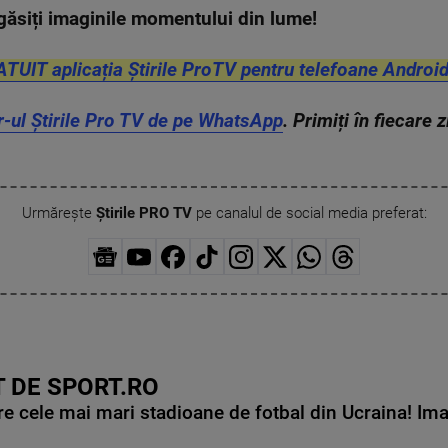
găsiți imaginile momentului din lume!
ATUIT aplicația Știrile ProTV pentru telefoane Android
r-ul Știrile Pro TV de pe WhatsApp
. Primiți în fiecare 
Urmărește
Știrile PRO TV
pe canalul de social media preferat:
 DE SPORT.RO
e cele mai mari stadioane de fotbal din Ucraina! Ima