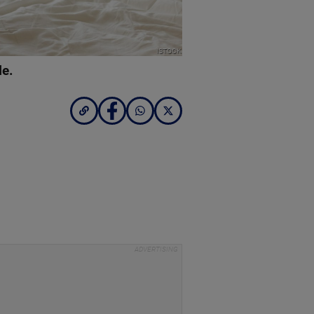
ISTOCK
le.