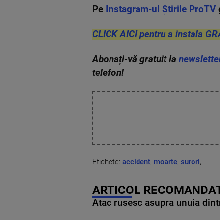
Pe
Instagram-ul Știrile ProTV
CLICK AICI pentru a instala GR
Abonați-vă gratuit la
newslette
telefon!
Etichete:
accident
,
moarte
,
surori
,
ARTICOL RECOMANDAT
Atac rusesc asupra unuia dintr