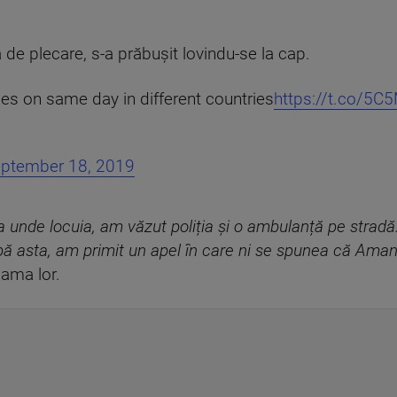
e plecare, s-a prăbușit lovindu-se la cap.
es on same day in different countries
https://t.co/5C
ptember 18, 2019
unde locuia, am văzut poliția și o ambulanță pe stradă.
pă asta, am primit un apel în care ni se spunea că Amand
ama lor.