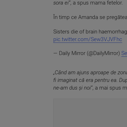
sora ei”
, a spus mama fetelor.
În timp ce Amanda se pregătea d
Sisters die of brain haemorrhag
pic.twitter.com/Sew3VJVFhc
— Daily Mirror (@DailyMirror)
Se
„Când am ajuns aproape de zona 
fi imaginat că era pentru ea. Du
ne-am dus și noi”
, a mai spus m