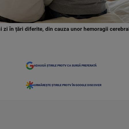
 zi în țări diferite, din cauza unor hemoragii cerebra
ADAUGĂ ȘTIRILE PROTV CA SURSĂ PREFERATĂ
URMĂREȘTE ȘTIRILE PROTV ÎN GOOGLE DISCOVER