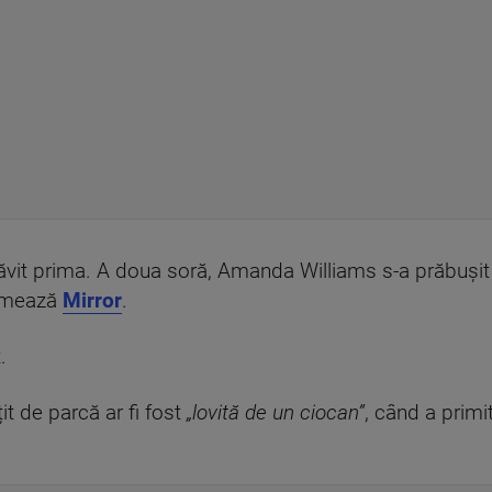
ăvit prima. A doua soră, Amanda Williams s-a prăbușit
formează
Mirror
.
.
t de parcă ar fi fost
„lovită de un ciocan”
, când a primi